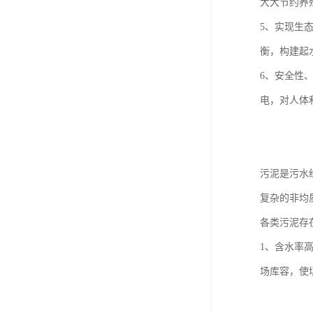
大大节约养
5、实现生
衡，构建起
6、安全性
电，对人体
污泥是污水
复杂的非均
各类污泥存
1、含水率
场库容，使