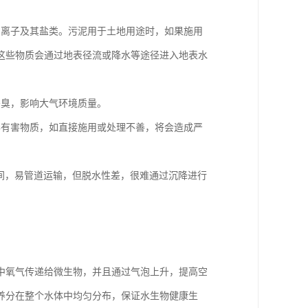
属离子及其盐类。污泥用于土地用途时，如果施用
这些物质会通过地表径流或降水等途径进入地表水
恶臭，影响大气环境质量。
毒有害物质，如直接施用或处理不善，将会造成严
.2mm之间，易管道运输，但脱水性差，很难通过沉降进行
中氧气传递给微生物，并且通过气泡上升，提高空
养分在整个水体中均匀分布，保证水生物健康生