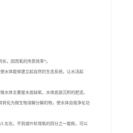
间长，因而氧的传质效率*。
氧使水体能够建立起自然的生态系统，让水活起
养殖水体主要是水底缺氧，水体底层沉积的肥泥、
其转化为微生物溶解分解的物，使水体自我净化功
g/L左右，不到或叶轮增氧的四分之一能耗，可以