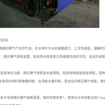
的好处
微细孔曝气产生的气泡，在水体中与水的接触面大，上浮流速低，接触时
体：微孔曝气增氧装置，犹如将水体变成亿条缓缓流动的河流，充足的溶
体自我净化功能：微孔曝气增氧是水底增氧，而其他增氧是表层增氧，而
余变质的饵料等难解的物，会消耗大量的氧，而充足的微孔曝气增氧，使
。
：由于采用微孔曝气增氧装置，氧的传质效率*，使单位水体溶氧达到4.5m