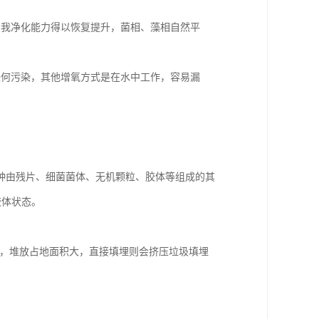
自我净化能力得以恢复提升，菌相、藻相自然平
任何污染，其他增氧方式是在水中工作，容易漏
种由残片、细菌菌体、无机颗粒、胶体等组成的其
胶体状态。
高，堆放占地面积大，直接填埋则会挤压垃圾填埋