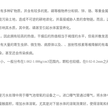
含有多种矿物质，并含有较多的氮、磷等植物养分和铜、锌、铬、等重金
能污染土地，造成不可逆的耕地退化，并直接威胁人类的食物链。而且，
影响其水质，其中氮、磷甚至引起水体富营养化。
高，因此拥有较高的热值，干燥后的热值相当于褐煤的水平，但易并散发
含有大量的寄生虫卵、微生物、病原体以及、、放射性核素等难降解的有
染，甚至还会传染疾病。
小，一般分布在1.002-1.006g/cm3范围内，颗粒也较细，在0.02-0
是污水处理中用于曝气池增氧的设备之一。进口曝气管通过曝气，将水体
接触面积，增加水体溶氧，尤其是对下层水体的溶氧效果好，使得溶氧和