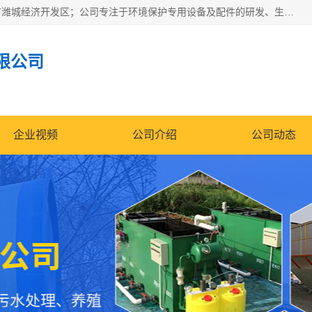
潍坊帝洁环保设备有限公司成立于2019年，位于山东省潍坊市潍城经济开发区；公司专注于环境保护专用设备及配件的研发、生产、安装与销售，同时涉及医用消毒设备、机电设备和仪器仪表的销售。此外，公司提供环保工程施工、环保技术研发与转让、技术服务以及环境工程专项设计服务，致力于为客户提供全面的环保解决方案，助力绿色可持续发展。
限公司
企业视频
公司介绍
公司动态