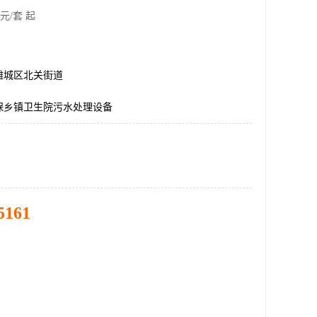
元/套 起
潍城区北关街道
保乡镇卫生院污水处理设备
5161