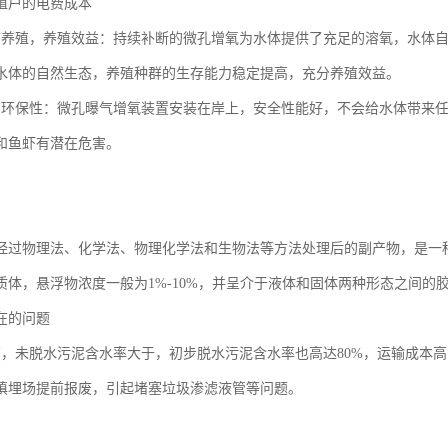
殖户的电费成本
态养殖，养殖效益：持续补断的微孔增氧为水体提供了充足的溶氧，水体
水体的自然生态，养殖种群的生存能力稳定提高，充分养殖效益。
、环保性：微孔曝气增氧装置安装在岸上，安全性能好，不会给水体带来
和鱼虾有潜在危害。
经过物理法、化学法、物理化学法和生物法等方法处理后的副产物，是一
质体，悬浮物浓度一般为1%-10%，并呈介于液体和固体两种形态之间的
在的问题
高，未脱水污泥含水率大于，初步脱水污泥含水率也高达80%，运输成本
填埋场提前报废，引起堵塞垃圾渗滤液管等问题。