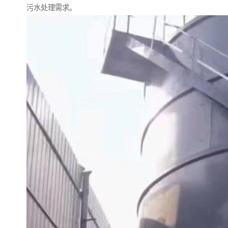
污水处理需求。
备
微动力污水处理设备
集中式生活污水处理设备
接触式一体化污水处理设
化粪池一体化污水处理设
备
备
污水处理一体化设备
气浮机设备
淀粉污水处理设备
塑料污水处理设备
净水设备反渗透
奶制品加工污水处理设备
喷漆污水处理设备
污水处理设备设备生产厂
家
屠宰场一体化污水处设备
餐厨垃圾污水处理设备
生产厂家
洗车污水处理设备
变电站污水处理设备
熟食厂污水处理设备
美容院一体化污水处理设