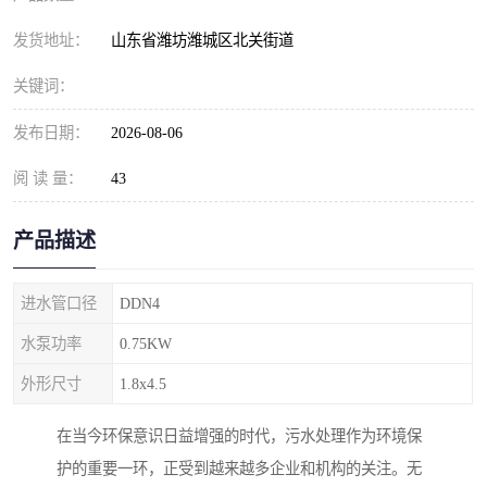
纺织印染污水处理设备
撬装式防暴污水处理设备
发货地址：
山东省潍坊潍城区北关街道
塑料编织袋一体化污水处
养老院污水处理一体化设
关键词：
理设备
备
整形医院污水处理设备
厕所污水处理设备
发布日期：
2026-08-06
酿酒厂一体化污水处理设
生活污水处理设备
阅 读 量：
43
备
生活一体化污水处理设备
餐具清洗一体化污水处理
产品描述
酒店污水处理设备
酒店污水处理设备
进水管口径
DDN4
复合二氧化氯发生器污水
医疗一体化污水处理设备
水泵功率
0.75KW
外形尺寸
处理设备
1.8x4.5
屠宰场一体化污水处理设
雨水收集设备
在当今环保意识日益增强的时代，污水处理作为环境保
备
地埋式一体化污水处理设
加药装置污水设备
护的重要一环，正受到越来越多企业和机构的关注。无