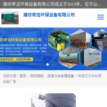
潍坊帝洁环保设备有限公司成立于2019年，位于山东省潍坊市潍城经济开发区；公司专注于环境保护专用设备及配件的研发、生产、安装与销售，同时涉及医用消毒设备、机电设备和仪器仪表的销售。此外，公司提供环保工程施工、环保技术研发与转让、技术服务以及环境工程专项设计服务，致力于为客户提供全面的环保解决方案，助力绿色可持续发展。
潍坊帝洁环保设备有限公司
一体化提升泵站
屠宰肉食品加工污水处理
设备
一体化生活污水处理设备
学校污水处理设备
医院污水处理设备
喷涂废水油墨废水
当前位置：
首页
>
供应商机
>
洗涤污水处理设备
> 地埋式污水处理
玻璃钢一体化污水处理设
水性涂料加工污水处理设
设备厂家
备
备
食品加工污水处理设备
工厂加工污水处理设备
养殖污水处理设备
洗涤污水处理设备