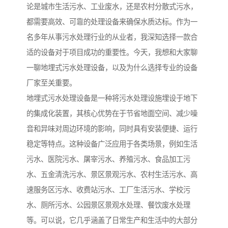
备设备
城乡生活污水处理设备设
MBR膜污水处理设备
论是城市生活污水、工业废水，还是农村分散式污水，
都需要高效、可靠的处理设备来确保水质达标。作为一
备
气浮机一体化污水处理设
污水处理设备生产厂家
名多年从事污水处理行业的从业者，我深知选择一款合
备
印刷厂污水处理设备
二级生化污水处理设备
适的设备对于项目成功的重要性。今天，我想和大家聊
一聊地埋式污水处理设备，以及为什么选择专业的设备
污水提升泵站
口腔科污水处理设备
厂家至关重要。
地埋式污水处理设备是一种将污水处理设施埋设于地下
A2O污水处理设备
乡村污水处理一体化设备
的集成化装置，其核心优势在于节省地面空间、减少噪
风景区生活污水处理一体
一体化污水处理设备
音和异味对周边环境的影响，同时具有安装便捷、运行
稳定等特点。这种设备广泛应用于各类场景，例如生活
化设备
无动力一体化污水处理设
服务区一体化污水处理设
污水、医院污水、屠宰污水、养殖污水、食品加工污
水、五金清洗污水、景区景观污水、农村生活污水、高
备
备
成套生活污水处理设备
小型污水处理设备
速服务区污水、收费站污水、工厂生活污水、学校污
肉制品加工污水处理设备
农村一体化污水处理设备
水、厕所污水、公园景区景观水处理、餐饮废水处理
等。可以说，它几乎涵盖了日常生产和生活中的大部分
金属配件洗涤污水处理设
小型一体化污水处理设备