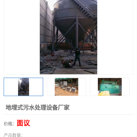
洗车废水处理设备
实验室污水处理设备
平流式溶气气浮机
风景区旅游景点污水处理
设备
高速服务区收费站污水处
微动力生化污水处理设备
理设备
海鲜加工污水处理设备
蒸发器设备价格
客运站污水处理设备
航站楼厕所污水处理设备
UASB厌氧塔
加油站油田景点旅游区污
水处理设备
风电场变电站污水处理设
叠螺污泥脱水机
地埋式污水处理设备厂家
备
疾控中心一体化设备处理
一体化净北槽污水处理设
面议
价格：
备
餐具消毒污水处理设备
豆制品污水处理设备
产品数量：