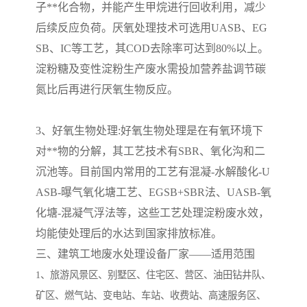
子**化合物，并能产生甲烷进行回收利用，减少
备
汽车污水处理设备
你猜生活污水处理设备
后续反应负荷。厌氧处理技术可选用
UASB
、
EG
SB
、
IC
等工艺，其
COD
去除率可达到
80%
以上。
农村生活污水处理设备
玻璃钢污水处理设备
淀粉糖及变性淀粉生产废水需投加营养盐调节碳
氮比后再进行厌氧生物反应。
疗养院污水处理设备
屠宰场污水处理
生活污水处理设备
医疗污水处理设备
3
、好氧生物处理
:
好氧生物处理是在有氧环境下
对**物的分解，其工艺技术有
SBR
、氧化沟和二
医疗机构污水处理设备
酿酒污水
沉池等。目前国内常用的工艺有混凝
-
水解酸化
-U
ASB-
曝气氧化塘工艺、
EGSB+SBR
法、
UASB-
氧
风景区生活一体化设备
纺织印染废水
化塘
-
混凝气浮法等，这些工艺处理淀粉废水效，
豆制品污水
均能使处理后的水达到国家排放标准。
三、
建筑工地废水处理设备厂家——
适用范围
1
、旅游风景区、别墅区、住宅区、营区、油田钻井队、
矿区、燃气站、变电站、车站、收费站、高速服务区、