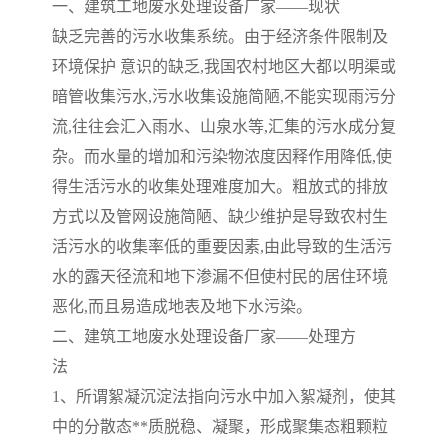
备设备
城乡生活污水处理设备设
MBR膜污水处理设备
一、
建筑工地废水处理设备厂家——
现状
缺乏完善的污水收集系统。由于经济条件限制及
备
气浮机一体化污水处理设
污水处理设备生产厂家
环境保护 意识的缺乏
,
我国农村地区大都以明渠或
暗管收集污水
,
污水收集设施简陋
,
不能实现雨污分
备
印刷厂污水处理设备
二级生化污水处理设备
流
,
往往会汇入雨水、山泉水等
,
汇集的污水成分复
污水提升泵站
口腔科污水处理设备
杂。而水量的增加和污染物浓度因释作用降低
,
使
得生活污水的收集处理难度加大。粗放式的排放
A2O污水处理设备
乡村污水处理一体化设备
方式以及管网设施简陋、缺少维护是导致农村生
活污水的收集率低的重要因素
,
由此导致的生活污
风景区生活污水处理一体
一体化污水处理设备
水的露天径流和地下渗漏不但使村民的居住环境
化设备
无动力一体化污水处理设
服务区一体化污水处理设
恶化
,
而且易造成地表及地下水污染。
二、
建筑工地废水处理设备厂家——
处理方
备
备
成套生活污水处理设备
小型污水处理设备
法
肉制品加工污水处理设备
农村一体化污水处理设备
1
、所谓絮凝沉淀法指向污水中加入絮凝剂，使其
中的分散态**质脱稳、凝聚，形成聚集态粗颗粒
金属配件洗涤污水处理设
小型一体化污水处理设备