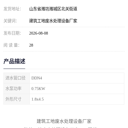
纺织印染污水处理设备
撬装式防暴污水处理设备
发货地址：
山东省潍坊潍城区北关街道
塑料编织袋一体化污水处
养老院污水处理一体化设
关键词：
建筑工地废水处理设备厂家
理设备
备
整形医院污水处理设备
厕所污水处理设备
发布日期：
2026-08-08
阅 读 量：
酿酒厂一体化污水处理设
28
生活污水处理设备
备
生活一体化污水处理设备
餐具清洗一体化污水处理
产品描述
酒店污水处理设备
酒店污水处理设备
进水管口径
DDN4
复合二氧化氯发生器污水
医疗一体化污水处理设备
水泵功率
0.75KW
外形尺寸
1.8x4.5
处理设备
屠宰场一体化污水处理设
雨水收集设备
备
地埋式一体化污水处理设
加药装置污水设备
建筑工地废水处理设备厂家