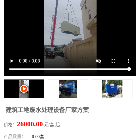
洗车废水处理设备
实验室污水处理设备
平流式溶气气浮机
风景区旅游景点污水处理
设备
高速服务区收费站污水处
微动力生化污水处理设备
理设备
海鲜加工污水处理设备
蒸发器设备价格
客运站污水处理设备
航站楼厕所污水处理设备
UASB厌氧塔
加油站油田景点旅游区污
水处理设备
风电场变电站污水处理设
叠螺污泥脱水机
建筑工地废水处理设备厂家方案
备
疾控中心一体化设备处理
一体化净北槽污水处理设
26000.00
价格：
元/套 起
备
餐具消毒污水处理设备
豆制品污水处理设备
产品数量：
0.00套