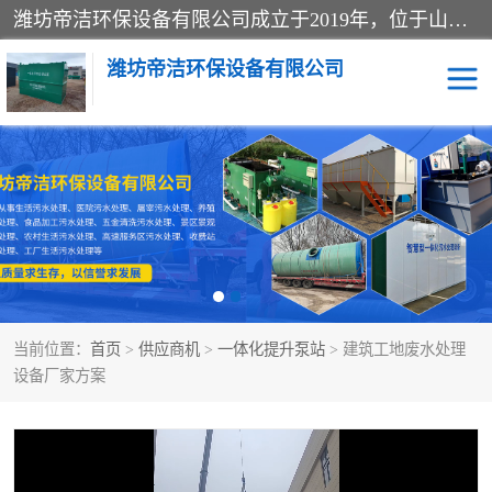
潍坊帝洁环保设备有限公司成立于2019年，位于山东省潍坊市潍城经济开发区；公司专注于环境保护专用设备及配件的研发、生产、安装与销售，同时涉及医用消毒设备、机电设备和仪器仪表的销售。此外，公司提供环保工程施工、环保技术研发与转让、技术服务以及环境工程专项设计服务，致力于为客户提供全面的环保解决方案，助力绿色可持续发展。
潍坊帝洁环保设备有限公司
一体化提升泵站
屠宰肉食品加工污水处理
设备
一体化生活污水处理设备
学校污水处理设备
医院污水处理设备
喷涂废水油墨废水
当前位置：
首页
>
供应商机
>
一体化提升泵站
> 建筑工地废水处理
玻璃钢一体化污水处理设
水性涂料加工污水处理设
设备厂家方案
备
备
食品加工污水处理设备
工厂加工污水处理设备
养殖污水处理设备
洗涤污水处理设备