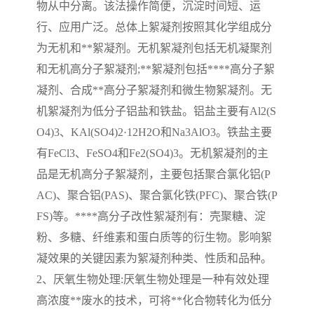
物从中分离。该法操作简便，沉淀时间短、运
行、应用广泛。总体上絮凝剂按照其化学组成分
备
微动力污水处理设备
集中式生活污水处理设备
为无机和**絮凝剂。无机絮凝剂包括无机凝聚剂
接触式一体化污水处理设
化粪池一体化污水处理设
和无机高分子絮凝剂
;
**絮凝剂包括****高分子絮
凝剂、合成**高分子絮凝剂和微生物絮凝剂。无
备
备
污水处理一体化设备
气浮机设备
机絮凝剂为低分子铝盐和铁盐。铝盐主要有
Al2(S
O4)3
、
KAl(SO4)2·12H2O
和
Na3AlO3
。铁盐主要
淀粉污水处理设备
塑料污水处理设备
有
FeCl3
、
FeSO4
和
Fe2(SO4)3
。无机絮凝剂的主
净水设备反渗透
奶制品加工污水处理设备
品是无机高分子絮凝剂，主要包括聚合氯化铝
(P
AC)
、聚合铝
(PAS)
、聚合氯化铁
(PFC)
、聚合铁
(P
喷漆污水处理设备
污水处理设备设备生产厂
FS)
等。****高分子改性絮凝剂有：壳聚糖、淀
粉、多糖、纤维素和蛋白质等的衍生物。影响絮
家
屠宰场一体化污水处设备
餐厨垃圾污水处理设备
凝效果的关键因素为絮凝剂种类、性质和品种。
生产厂家
洗车污水处理设备
变电站污水处理设备
2
、厌氧生物处理
:
厌氧生物处理是一种有效处理
高浓度**废水的技术，可将**化合物转化为低分
熟食厂污水处理设备
美容院一体化污水处理设