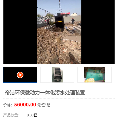
洗车废水处理设备
实验室污水处理设备
平流式溶气气浮机
风景区旅游景点污水处理
设备
高速服务区收费站污水处
微动力生化污水处理设备
理设备
海鲜加工污水处理设备
蒸发器设备价格
客运站污水处理设备
航站楼厕所污水处理设备
UASB厌氧塔
加油站油田景点旅游区污
水处理设备
风电场变电站污水处理设
叠螺污泥脱水机
帝洁环保微动力一体化污水处理装置
备
疾控中心一体化设备处理
一体化净北槽污水处理设
56000.00
价格：
元/套 起
备
餐具消毒污水处理设备
豆制品污水处理设备
产品数量：
0.00套