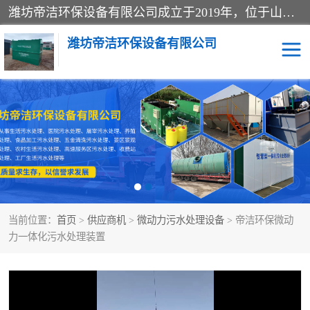
潍坊帝洁环保设备有限公司成立于2019年，位于山东省潍坊市潍城经济开发区；公司专注于环境保护专用设备及配件的研发、生产、安装与销售，同时涉及医用消毒设备、机电设备和仪器仪表的销售。此外，公司提供环保工程施工、环保技术研发与转让、技术服务以及环境工程专项设计服务，致力于为客户提供全面的环保解决方案，助力绿色可持续发展。
潍坊帝洁环保设备有限公司
一体化提升泵站
屠宰肉食品加工污水处理
设备
一体化生活污水处理设备
学校污水处理设备
医院污水处理设备
喷涂废水油墨废水
当前位置：
首页
>
供应商机
>
微动力污水处理设备
> 帝洁环保微动
玻璃钢一体化污水处理设
水性涂料加工污水处理设
力一体化污水处理装置
备
备
食品加工污水处理设备
工厂加工污水处理设备
养殖污水处理设备
洗涤污水处理设备