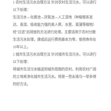
1.农村生活污水治理方法 针对农村生活污水，可以进行
以下处理：
备
微动力污水处理设备
集中式生活污水处理设备
生活污水→化粪池→厌氧池→人工湿地（种植根系发
接触式一体化污水处理设
化粪池一体化污水处理设
达、喜湿、吸收能力强的美人蕉、水葱、菖蒲等植物）
经“过滤”后排放的方法进行处理，主要适用于农村分散
备
备
污水处理一体化设备
气浮机设备
生活污水处理，建成后运行费用基本为零，使用寿命在
10年以上。
淀粉污水处理设备
塑料污水处理设备
2.城市生活污水治理方法 针对城市生活污水，可以进行
净水设备反渗透
奶制品加工污水处理设备
以下处理：
将城市生活污水输送到城市周围的农村，利用农村广阔
喷漆污水处理设备
污水处理设备设备生产厂
的土地来净化城市生活污水。将是一劳永逸与一举多得
家
的好方法。
屠宰场一体化污水处设备
餐厨垃圾污水处理设备
生产厂家
洗车污水处理设备
变电站污水处理设备
熟食厂污水处理设备
美容院一体化污水处理设