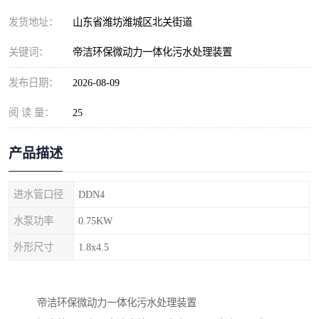
纺织印染污水处理设备
撬装式防暴污水处理设备
发货地址：
山东省潍坊潍城区北关街道
塑料编织袋一体化污水处
养老院污水处理一体化设
关键词：
帝洁环保微动力一体化污水处理装置
理设备
备
整形医院污水处理设备
厕所污水处理设备
发布日期：
2026-08-09
阅 读 量：
酿酒厂一体化污水处理设
25
生活污水处理设备
备
生活一体化污水处理设备
餐具清洗一体化污水处理
产品描述
酒店污水处理设备
酒店污水处理设备
进水管口径
DDN4
复合二氧化氯发生器污水
医疗一体化污水处理设备
水泵功率
0.75KW
外形尺寸
1.8x4.5
处理设备
屠宰场一体化污水处理设
雨水收集设备
备
地埋式一体化污水处理设
加药装置污水设备
帝洁环保微动力一体化污水处理装置