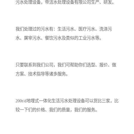
备设备
城乡生活污水处理设备设
MBR膜污水处理设备
污水处理设备，帝洁水处理设备有限公司生产、研发。
备
气浮机一体化污水处理设
污水处理设备生产厂家
我们处理过的污水有：生活污水、医疗污水、洗涤污
备
印刷厂污水处理设备
二级生化污水处理设备
水、屠宰污水、餐饮污水及类似的工业污水等。
污水提升泵站
口腔科污水处理设备
A2O污水处理设备
乡村污水处理一体化设备
只要联系到我们公司，我们可帮助你们选型、报价、做
方案、技术指导等诸多服务。
风景区生活污水处理一体
一体化污水处理设备
化设备
无动力一体化污水处理设
服务区一体化污水处理设
200t/d地埋式一体化生活污水处理设备可以货比三家，比
备
备
成套生活污水处理设备
小型污水处理设备
较一下们的价格、我们的质量，我们的服务。
肉制品加工污水处理设备
农村一体化污水处理设备
金属配件洗涤污水处理设
小型一体化污水处理设备