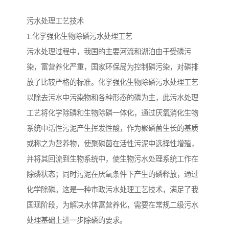
备
汽车污水处理设备
你猜生活污水处理设备
污水处理工艺技术
1.化学强化生物除磷污水处理工艺
农村生活污水处理设备
玻璃钢污水处理设备
污水处理过程中，我国的主要河流和湖泊由于受磷污
染，富营养化严重，国家环保局为控制磷污染，对磷排
疗养院污水处理设备
屠宰场污水处理
放了比较严格的标准。化学强化生物除磷污水处理工艺
生活污水处理设备
医疗污水处理设备
以除去污水中污染物和各种形态的磷为主，此污水处理
工艺将化学除磷和生物除磷一体化，通过厌氧消化生物
医疗机构污水处理设备
酿酒污水
系统中活性污泥产生挥发性酸，作为聚磷菌生长的基质
或称之为营养物，使聚磷菌在活性污泥中选择性增殖，
风景区生活一体化设备
纺织印染废水
并将其回流到生物系统中，使生物污水处理系统工作在
豆制品污水
除磷状态；同时污泥在厌氧条件下产生的磷释放，通过
化学除磷。这是一种市政污水处理工艺技术，满足了我
国现阶段，为解决水体富营养化，需要在常规二级污水
处理基础上进一步除磷的要求。