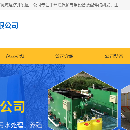
潍坊帝洁环保设备有限公司成立于2019年，位于山东省潍坊市潍城经济开发区；公司专注于环境保护专用设备及配件的研发、生产、安装与销售，同时涉及医用消毒设备、机电设备和仪器仪表的销售。此外，公司提供环保工程施工、环保技术研发与转让、技术服务以及环境工程专项设计服务，致力于为客户提供全面的环保解决方案，助力绿色可持续发展。
限公司
企业视频
公司介绍
公司动态