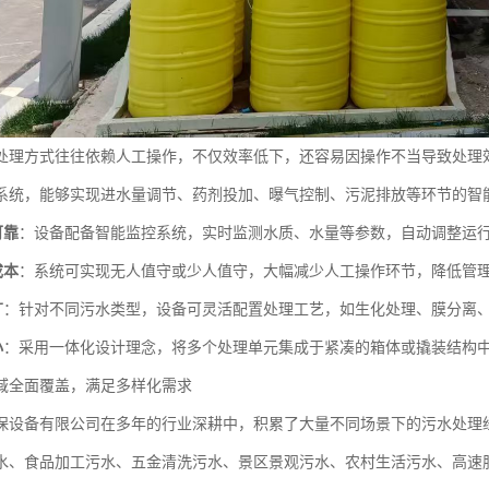
处理方式往往依赖人工操作，不仅效率低下，还容易因操作不当导致处理
系统，能够实现进水量调节、药剂投加、曝气控制、污泥排放等环节的智
可靠
：设备配备智能监控系统，实时监测水质、水量等参数，自动调整运
成本
：系统可实现无人值守或少人值守，大幅减少人工操作环节，降低管
广
：针对不同污水类型，设备可灵活配置处理工艺，如生化处理、膜分离
小
：采用一体化设计理念，将多个处理单元集成于紧凑的箱体或撬装结构
域全面覆盖，满足多样化需求
保设备有限公司在多年的行业深耕中，积累了大量不同场景下的污水处理
水、食品加工污水、五金清洗污水、景区景观污水、农村生活污水、高速