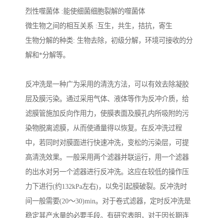
烈性噬菌体 :能使细菌细胞裂解的噬菌体
备
汽车污水处理设备
你猜生活污水处理设备
微生物之间的相互关系 :互生，共生，拮抗，寄生
生物分解的种类: 生物去除，初级分解，环境可接收的分
农村生活污水处理设备
玻璃钢污水处理设备
解和*分解等。
疗养院污水处理设备
屠宰场污水处理
反冲洗是一种广为采用的清洗方法，可以有效去除凝胶
生活污水处理设备
医疗污水处理设备
层及膜污染。通过采用气体、液体等作为反冲介质，给
滤膜管施加反向作用力，使膜表面及膜孔内所吸附的污
医疗机构污水处理设备
酿酒污水
染物脱离滤膜，从而使通量得以恢复。在反冲洗过程
风景区生活一体化设备
纺织印染废水
中，若同时对膜面进行快速冲洗，变松的污染层，可提
高清洗效果。一般采用两个滤器并联运行，用一个滤器
豆制品污水
的出水对另一个滤器进行反冲洗。这应在较低的操作压
力下进行(约132kPa左右)，以免引起膜破裂。反冲洗时
间一般需要(20～30)min。对于卷式滤器，定时反冲洗是
稳定其产水量的必要手段。有研究表明，对于因长期连