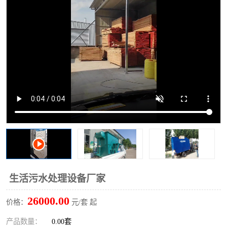
洗车废水处理设备
实验室污水处理设备
平流式溶气气浮机
风景区旅游景点污水处理
设备
高速服务区收费站污水处
微动力生化污水处理设备
理设备
海鲜加工污水处理设备
蒸发器设备价格
客运站污水处理设备
航站楼厕所污水处理设备
UASB厌氧塔
加油站油田景点旅游区污
水处理设备
风电场变电站污水处理设
叠螺污泥脱水机
生活污水处理设备厂家
备
疾控中心一体化设备处理
一体化净北槽污水处理设
26000.00
价格：
元/套 起
备
餐具消毒污水处理设备
豆制品污水处理设备
产品数量：
0.00套