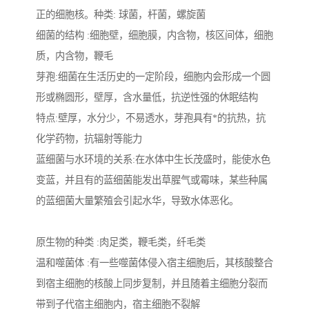
正的细胞核。种类: 球菌，杆菌，螺旋菌
备
微动力污水处理设备
集中式生活污水处理设备
细菌的结构 :细胞壁，细胞膜，内含物，核区间体，细胞
质，内含物，鞭毛
接触式一体化污水处理设
化粪池一体化污水处理设
芽孢:细菌在生活历史的一定阶段，细胞内会形成一个圆
形或椭圆形，壁厚，含水量低，抗逆性强的休眠结构
备
备
污水处理一体化设备
气浮机设备
特点:壁厚，水分少，不易透水，芽孢具有*的抗热，抗
淀粉污水处理设备
塑料污水处理设备
化学药物，抗辐射等能力
蓝细菌与水环境的关系:在水体中生长茂盛时，能使水色
净水设备反渗透
奶制品加工污水处理设备
变蓝，并且有的蓝细菌能发出草腥气或霉味，某些种属
喷漆污水处理设备
污水处理设备设备生产厂
的蓝细菌大量繁殖会引起水华，导致水体恶化。
家
屠宰场一体化污水处设备
餐厨垃圾污水处理设备
原生物的种类 :肉足类，鞭毛类，纤毛类
温和噬菌体 :有一些噬菌体侵入宿主细胞后，其核酸整合
生产厂家
洗车污水处理设备
变电站污水处理设备
到宿主细胞的核酸上同步复制，并且随着主细胞分裂而
熟食厂污水处理设备
美容院一体化污水处理设
带到子代宿主细胞内，宿主细胞不裂解