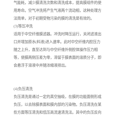
气能耗，减少膜清洗次数和清洗成本，提高膜组件的使
用寿命。空气冲洗将产生气液两个流动相，这种处理方
法简单，对于初期受物污染的膜的清洗是有效的。
(3)等压冲洗
适用于中空纤维膜滤器。冲洗时降压运行，关闭滤液出
口并增加原水(料液)进入速率。此时中空纤维内腔压力
随之上升，直至达到与中空纤维外侧腔体操作压力相
等，使膜两侧压差为零，滞留于膜表面的溶质分子，即
会悬浮于溶液中并随浓缩液排出。
(4)负压清洗
负压清洗是通过一定的真空抽吸，在膜的功能面侧形成
负压，以去除膜表面和膜内部的污染物。负压清洗在某
些方面等压清洗和低压高流速清洗法。其中的负压反向