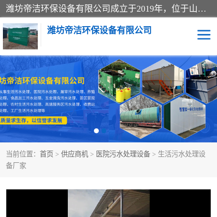
潍坊帝洁环保设备有限公司成立于2019年，位于山东省潍坊市潍城经济开发区；公司专注于环境保护专用设备及配件的研发、生产、安装与销售，同时涉及医用消毒设备、机电设备和仪器仪表的销售。此外，公司提供环保工程施工、环保技术研发与转让、技术服务以及环境工程专项设计服务，致力于为客户提供全面的环保解决方案，助力绿色可持续发展。
潍坊帝洁环保设备有限公司
一体化提升泵站
屠宰肉食品加工污水处理
设备
一体化生活污水处理设备
学校污水处理设备
医院污水处理设备
喷涂废水油墨废水
当前位置：
首页
>
供应商机
>
医院污水处理设备
> 生活污水处理设
玻璃钢一体化污水处理设
水性涂料加工污水处理设
备厂家
备
备
食品加工污水处理设备
工厂加工污水处理设备
养殖污水处理设备
洗涤污水处理设备