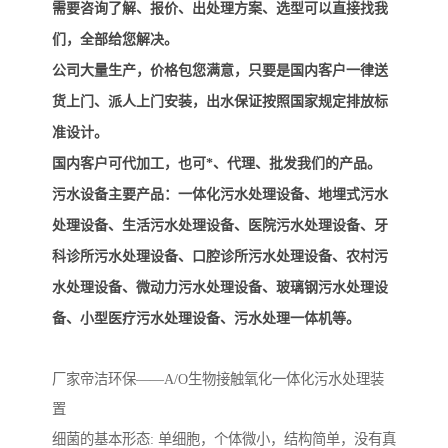
备设备
城乡生活污水处理设备设
MBR膜污水处理设备
需要咨询了解、报价、出处理方案、选型可以直接找我
们，全部给您解决。
备
气浮机一体化污水处理设
污水处理设备生产厂家
公司大量生产，价格包您满意，只要是国内客户一律送
备
印刷厂污水处理设备
二级生化污水处理设备
货上门、派人上门安装，出水保证按照国家规定排放标
准设计。
污水提升泵站
口腔科污水处理设备
国内客户可代加工，也可*、代理、批发我们的产品。
污水设备主要产品：一体化污水处理设备、地埋式污水
A2O污水处理设备
乡村污水处理一体化设备
处理设备、生活污水处理设备、医院污水处理设备、牙
风景区生活污水处理一体
一体化污水处理设备
科诊所污水处理设备、口腔诊所污水处理设备、农村污
水处理设备、微动力污水处理设备、玻璃钢污水处理设
化设备
无动力一体化污水处理设
服务区一体化污水处理设
备、小型医疗污水处理设备、污水处理一体机等。
备
备
成套生活污水处理设备
小型污水处理设备
厂家帝洁环保——A/O生物接触氧化一体化污水处理装
肉制品加工污水处理设备
农村一体化污水处理设备
置
细菌的基本形态: 单细胞，个体微小，结构简单，没有真
金属配件洗涤污水处理设
小型一体化污水处理设备