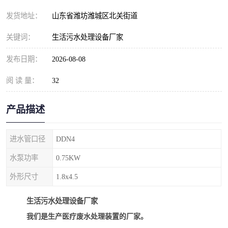
纺织印染污水处理设备
撬装式防暴污水处理设备
发货地址：
山东省潍坊潍城区北关街道
塑料编织袋一体化污水处
养老院污水处理一体化设
关键词：
生活污水处理设备厂家
理设备
备
整形医院污水处理设备
厕所污水处理设备
发布日期：
2026-08-08
阅 读 量：
酿酒厂一体化污水处理设
32
生活污水处理设备
备
生活一体化污水处理设备
餐具清洗一体化污水处理
产品描述
酒店污水处理设备
酒店污水处理设备
进水管口径
DDN4
复合二氧化氯发生器污水
医疗一体化污水处理设备
水泵功率
0.75KW
外形尺寸
1.8x4.5
处理设备
屠宰场一体化污水处理设
雨水收集设备
生活污水处理设备厂家
备
地埋式一体化污水处理设
加药装置污水设备
我们是生产
医疗废水处理装置
的厂家。