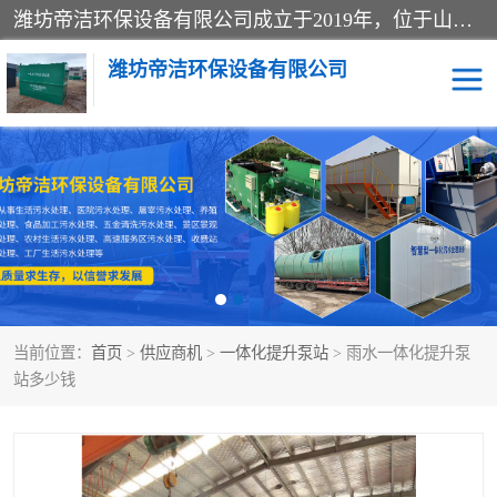
潍坊帝洁环保设备有限公司成立于2019年，位于山东省潍坊市潍城经济开发区；公司专注于环境保护专用设备及配件的研发、生产、安装与销售，同时涉及医用消毒设备、机电设备和仪器仪表的销售。此外，公司提供环保工程施工、环保技术研发与转让、技术服务以及环境工程专项设计服务，致力于为客户提供全面的环保解决方案，助力绿色可持续发展。
潍坊帝洁环保设备有限公司
一体化提升泵站
屠宰肉食品加工污水处理
设备
一体化生活污水处理设备
学校污水处理设备
医院污水处理设备
喷涂废水油墨废水
当前位置：
首页
>
供应商机
>
一体化提升泵站
> 雨水一体化提升泵
玻璃钢一体化污水处理设
水性涂料加工污水处理设
站多少钱
备
备
食品加工污水处理设备
工厂加工污水处理设备
养殖污水处理设备
洗涤污水处理设备