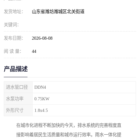
纺织印染污水处理设备
撬装式防暴污水处理设备
发货地址：
山东省潍坊潍城区北关街道
塑料编织袋一体化污水处
养老院污水处理一体化设
关键词：
理设备
备
整形医院污水处理设备
厕所污水处理设备
发布日期：
2026-08-08
酿酒厂一体化污水处理设
生活污水处理设备
阅 读 量：
44
备
生活一体化污水处理设备
餐具清洗一体化污水处理
产品描述
酒店污水处理设备
酒店污水处理设备
进水管口径
DDN4
复合二氧化氯发生器污水
医疗一体化污水处理设备
水泵功率
0.75KW
外形尺寸
处理设备
1.8x4.5
屠宰场一体化污水处理设
雨水收集设备
在城市化进程不断加快的今天，排水系统的完善程度直
备
地埋式一体化污水处理设
加药装置污水设备
接影响着居民生活质量和城市运行效率。雨水一体化提