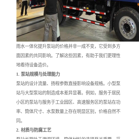
备
微动力污水处理设备
集中式生活污水处理设备
接触式一体化污水处理设
化粪池一体化污水处理设
备
备
污水处理一体化设备
气浮机设备
雨水一体化提升泵站的价格并非一成不变，它受到多方
面因素的共同影响。了解这些因素，有助于我们更理性
淀粉污水处理设备
塑料污水处理设备
地看待设备造价。
1. 泵站规模与处理能力
净水设备反渗透
奶制品加工污水处理设备
泵站的设计流量、扬程参数直接影响设备规格。小型泵
喷漆污水处理设备
污水处理设备设备生产厂
站与大型泵站的制造成本差异显著。例如，服务于居民
小区的泵站与服务于工业园区、高速服务区的泵站在功
家
屠宰场一体化污水处设备
餐厨垃圾污水处理设备
率、筒体尺寸、水泵数量上存在明显区别，价格自然不
生产厂家
洗车污水处理设备
变电站污水处理设备
同。
2. 材质与防腐工艺
熟食厂污水处理设备
美容院一体化污水处理设