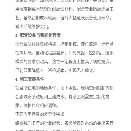
泵站长期处于潮湿环境，筒体材料的选择至关重要。采
用玻璃钢或不锈钢等耐腐蚀材料，配合专业防腐涂层工
备
汽车污水处理设备
你猜生活污水处理设备
艺，虽然初期成本较高，但能大幅延长设备使用寿命，
农村生活污水处理设备
玻璃钢污水处理设备
减少后续维护支出。
3. 配套设备与智能化程度
疗养院污水处理设备
屠宰场污水处理
现代泵站往往集成格栅、控制系统、液位监测、远程监
控等功能。自动化程度越高，对传感器、控制柜、通讯
生活污水处理设备
医疗污水处理设备
模块的要求也越高，这在一定程度上推高了初始投资，
医疗机构污水处理设备
酿酒污水
但能显著降低人工巡检成本，实现无人值守。
4. 施工安装条件
风景区生活一体化设备
纺织印染废水
项目所在地的地质条件、地下水位、现场空间限制等都
会影响安装难度和土建成本。复杂工况需要定制化方
豆制品污水
案，价格也会相应调整。
不同应用场景的差异化需求
结合我们多年的行业经验，各类场景对泵站的要求各有