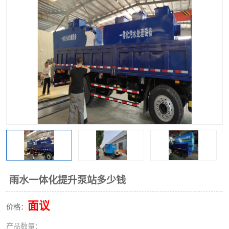
洗车废水处理设备
实验室污水处理设备
平流式溶气气浮机
风景区旅游景点污水处理
设备
高速服务区收费站污水处
微动力生化污水处理设备
理设备
海鲜加工污水处理设备
蒸发器设备价格
客运站污水处理设备
航站楼厕所污水处理设备
UASB厌氧塔
加油站油田景点旅游区污
水处理设备
风电场变电站污水处理设
叠螺污泥脱水机
雨水一体化提升泵站多少钱
备
疾控中心一体化设备处理
一体化净北槽污水处理设
面议
价格：
备
餐具消毒污水处理设备
豆制品污水处理设备
产品数量：