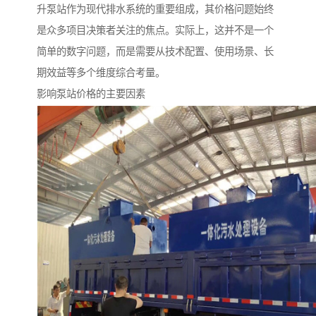
备设备
城乡生活污水处理设备设
MBR膜污水处理设备
升泵站作为现代排水系统的重要组成，其价格问题始终
是众多项目决策者关注的焦点。实际上，这并不是一个
备
气浮机一体化污水处理设
污水处理设备生产厂家
简单的数字问题，而是需要从技术配置、使用场景、长
备
印刷厂污水处理设备
二级生化污水处理设备
期效益等多个维度综合考量。
影响泵站价格的主要因素
污水提升泵站
口腔科污水处理设备
A2O污水处理设备
乡村污水处理一体化设备
风景区生活污水处理一体
一体化污水处理设备
化设备
无动力一体化污水处理设
服务区一体化污水处理设
备
备
成套生活污水处理设备
小型污水处理设备
肉制品加工污水处理设备
农村一体化污水处理设备
金属配件洗涤污水处理设
小型一体化污水处理设备