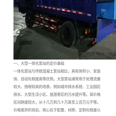
备
微动力污水处理设备
集中式生活污水处理设备
接触式一体化污水处理设
化粪池一体化污水处理设
备
备
污水处理一体化设备
气浮机设备
淀粉污水处理设备
塑料污水处理设备
净水设备反渗透
奶制品加工污水处理设备
一、大型一体化泵站的定价基础
一体化泵站与传统混凝土泵站相比，具有体积小、安装
喷漆污水处理设备
污水处理设备设备生产厂
快、自动化程度高等优势。大型泵站通常用于处理流量
较大、扬程较高的场景，例如城市排水系统、工业园区
家
屠宰场一体化污水处设备
餐厨垃圾污水处理设备
排水、大型生活小区、旅游景区的污水提升等。其价格
生产厂家
洗车污水处理设备
变电站污水处理设备
区间跨度较大，从十几万到几十万甚至上百万元不等。
价格差异的背后，核心在于配置、材质、定制化程度以
熟食厂污水处理设备
美容院一体化污水处理设