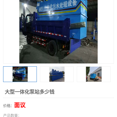
洗车废水处理设备
实验室污水处理设备
平流式溶气气浮机
风景区旅游景点污水处理
设备
高速服务区收费站污水处
微动力生化污水处理设备
理设备
海鲜加工污水处理设备
蒸发器设备价格
客运站污水处理设备
航站楼厕所污水处理设备
UASB厌氧塔
加油站油田景点旅游区污
水处理设备
风电场变电站污水处理设
叠螺污泥脱水机
大型一体化泵站多少钱
备
疾控中心一体化设备处理
一体化净北槽污水处理设
面议
价格：
备
餐具消毒污水处理设备
豆制品污水处理设备
产品数量：