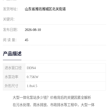
纺织印染污水处理设备
撬装式防暴污水处理设备
发货地址：
山东省潍坊潍城区北关街道
塑料编织袋一体化污水处
养老院污水处理一体化设
关键词：
理设备
备
整形医院污水处理设备
厕所污水处理设备
发布日期：
2026-08-10
酿酒厂一体化污水处理设
生活污水处理设备
阅 读 量：
45
备
生活一体化污水处理设备
餐具清洗一体化污水处理
产品描述
酒店污水处理设备
酒店污水处理设备
进水管口径
DDN4
复合二氧化氯发生器污水
医疗一体化污水处理设备
水泵功率
0.75KW
外形尺寸
处理设备
1.8x4.5
屠宰场一体化污水处理设
雨水收集设备
大型一体化泵站多少钱？价格背后的关键因素全解析
备
地埋式一体化污水处理设
加药装置污水设备
在污水处理、雨水排放、市政排水等工程中，大型一体