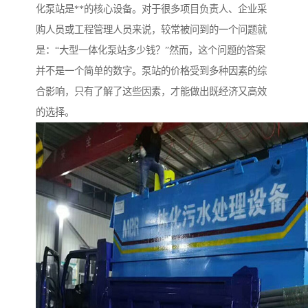
备设备
城乡生活污水处理设备设
MBR膜污水处理设备
化泵站是**的核心设备。对于很多项目负责人、企业采
购人员或工程管理人员来说，较常被问到的一个问题就
备
气浮机一体化污水处理设
污水处理设备生产厂家
是：“大型一体化泵站多少钱？”然而，这个问题的答案
备
印刷厂污水处理设备
二级生化污水处理设备
并不是一个简单的数字。泵站的价格受到多种因素的综
合影响，只有了解了这些因素，才能做出既经济又高效
污水提升泵站
口腔科污水处理设备
的选择。
A2O污水处理设备
乡村污水处理一体化设备
风景区生活污水处理一体
一体化污水处理设备
化设备
无动力一体化污水处理设
服务区一体化污水处理设
备
备
成套生活污水处理设备
小型污水处理设备
肉制品加工污水处理设备
农村一体化污水处理设备
金属配件洗涤污水处理设
小型一体化污水处理设备