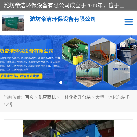
潍坊帝洁环保设备有限公司成立于2019年，位于山东省潍坊市潍城经济开发区；公司专注于环境保护专用设备及配件的研发、生产、安装与销售，同时涉及医用消毒设备、机电设备和仪器仪表的销售。此外，公司提供环保工程施工、环保技术研发与转让、技术服务以及环境工程专项设计服务，致力于为客户提供全面的环保解决方案，助力绿色可持续发展。
潍坊帝洁环保设备有限公司
一体化提升泵站
屠宰肉食品加工污水处理
设备
一体化生活污水处理设备
学校污水处理设备
医院污水处理设备
喷涂废水油墨废水
当前位置：
首页
>
供应商机
>
一体化提升泵站
> 大型一体化泵站多
玻璃钢一体化污水处理设
水性涂料加工污水处理设
少钱
备
备
食品加工污水处理设备
工厂加工污水处理设备
养殖污水处理设备
洗涤污水处理设备