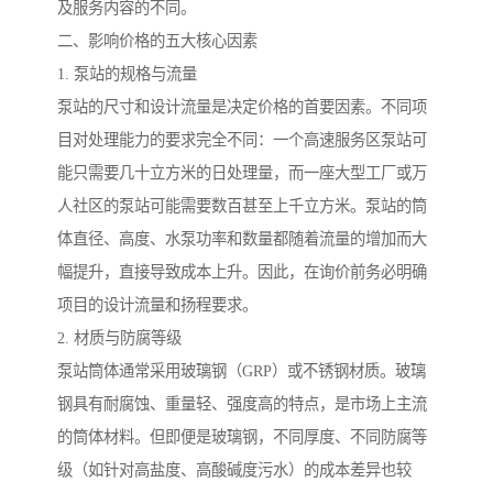
及服务内容的不同。
二、影响价格的五大核心因素
备
汽车污水处理设备
你猜生活污水处理设备
1. 泵站的规格与流量
农村生活污水处理设备
玻璃钢污水处理设备
泵站的尺寸和设计流量是决定价格的首要因素。不同项
目对处理能力的要求完全不同：一个高速服务区泵站可
疗养院污水处理设备
屠宰场污水处理
能只需要几十立方米的日处理量，而一座大型工厂或万
生活污水处理设备
医疗污水处理设备
人社区的泵站可能需要数百甚至上千立方米。泵站的筒
体直径、高度、水泵功率和数量都随着流量的增加而大
医疗机构污水处理设备
酿酒污水
幅提升，直接导致成本上升。因此，在询价前务必明确
项目的设计流量和扬程要求。
风景区生活一体化设备
纺织印染废水
2. 材质与防腐等级
豆制品污水
泵站筒体通常采用玻璃钢（GRP）或不锈钢材质。玻璃
钢具有耐腐蚀、重量轻、强度高的特点，是市场上主流
的筒体材料。但即便是玻璃钢，不同厚度、不同防腐等
级（如针对高盐度、高酸碱度污水）的成本差异也较