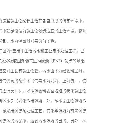
而这些微生物又都生活在各自形成的特定环境中，
程中就是设法为微生物创造适宜的生活环境。影响
抑制、水力停留时间与负荷率等。
在国内*应用于生活污水和工业废水处理工程，已
在充分吸取国外曝气生物滤池（BAF）优点的基础
腔空间生长有微生物膜，污水由下向经滤料层时，
曝气供氧的条件下（气与水为同向、上向流），使
其进行反冲洗，以排除滤料表面增殖的老化微生物
机体本身（同化作用除磷）外，基本无生物除磷作
一是采用沉淀预处理工艺，其化学除磷为前置沉淀
沉淀池的污泥中，达到污水除磷的目的；另外一种