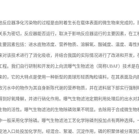
池反应器净化污染物的过程是由附着生长在载体表面的微生物来完成的，
关系为密切，反应器能否运行，取决于影响反应器运行的主要因素，在工
主要因素包括：进水底物浓度、营养物质、溶解氧、酸碱度、温度、毒性
来对该技术进行了消化吸收，并结合我国的实际情况进行了改进和开发，
工程。我们自行研制和开发的上向流曝气生物滤池（简称UBAF）技术是
来的，它的大特点是使用一种新型的类球形轻质陶粒填料，在其表面及内
收污水中的物作为其自身新陈代谢的营养物质，并在滤料层下部实行强制
得到好氧降解，并进行硝化作用。曝气生物滤池定期利用处理后的出水对
生物的活性。曝气生物滤池的生物除磷效果不明显。去除用于合成微生物
中一般采用化学除磷。曝气生物滤池工艺化学除磷剂投加点有两种选择。
淀池入口处投加化学剂，经混合、絮凝、沉淀作用，磷的积聚体被分离到