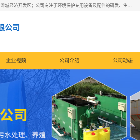
潍坊帝洁环保设备有限公司成立于2019年，位于山东省潍坊市潍城经济开发区；公司专注于环境保护专用设备及配件的研发、生产、安装与销售，同时涉及医用消毒设备、机电设备和仪器仪表的销售。此外，公司提供环保工程施工、环保技术研发与转让、技术服务以及环境工程专项设计服务，致力于为客户提供全面的环保解决方案，助力绿色可持续发展。
限公司
企业视频
公司介绍
公司动态