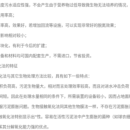
浓度污水适应性强，不会产生由于营养物过低导致微生物无法培养的情况
利用率高；
速率高，效果好，若增加回流等设施，可以实现非常好的脱氮效果；
候影响相对较小；
模块化，有利于今后的扩建；
设备和材料均可国内配套生产，不需进口，节省投资。
氧化法的特征
氧化法与其它生物处理方法比较，具有如下一些特点：
容积负荷高，污泥生物量大，相对而言处理效率较高，而且对进水冲击负
间短。因此在处理水量相同的条件下，所需装置的设备较小，因而占地面
服污泥膨胀问题。生物接触氧化法同其他生物膜法一样，不存在污泥膨胀
触氧化法特别显示出*性。容易在活性污泥法中产生膨胀的菌种（如球衣
挥其分解氧化能力强的优点。