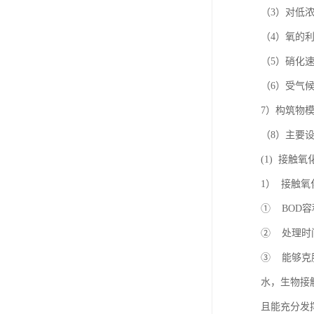
（3）对低
（4）氧的
（5）硝化
（6）受气
7）构筑物
（8）主要
(1) 接触
1） 接触
① BOD
② 处理时
③ 能够克
水，生物接
且能充分发