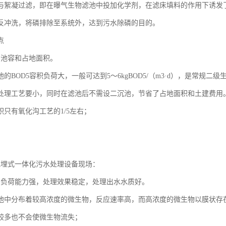
与絮凝过滤，即在曝气生物滤池中投加化学剂，在滤床填料的作用下诱发
反冲洗，将磷排除至系统外，达到污水除磷的目的。
点
的池容和占地面积。
的BOD5容积负荷大，一般可达到5～6kgBOD5/（m3·d），是常规二
处理工艺要小，同时在滤池后不需设二沉池，节省了占地面积和土建费用
积只有氧化沟工艺的1/5左右；
吨地埋式一体化污水处理设备现场：
击负荷能力强，处理效果稳定，处理出水水质好。
池中分布着较高浓度的微生物，反应速率高，而高浓度的微生物以膜状存
较多也不会使微生物流失；