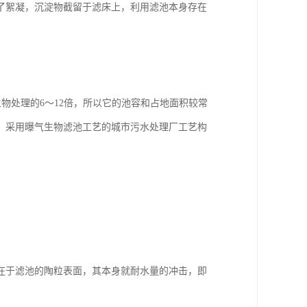
了絮凝，沉淀物截留于滤床上，利用滤池本身存在
级生物处理的6～12倍，所以它的池容和占地面积较常
。采用曝气生物滤池工艺的城市污水处理厂工艺构
在于滤池的陶粒表面，其本身就耐水量的冲击，即