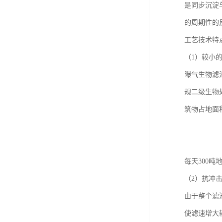
是同步沉淀
的周期性的
工艺技术特
（1）较小
曝气生物滤池
规二级生物
筑物占地面
每天300
（2）抗冲
由于整个滤
使滤速增大