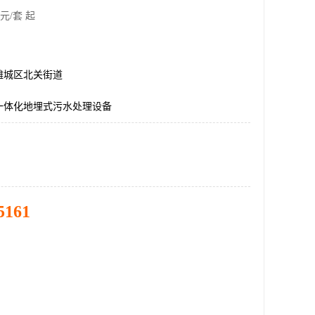
元/套 起
潍城区北关街道
吨一体化地埋式污水处理设备
5161