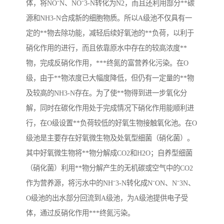
体，将NOˉN、NOˉ3-N转化为N2，而且还利用部分**碳
源和NH3-N合成新的细胞物质。所以A级池不仅具有一
定的**物去除功能，减轻后续好氧池的**负荷，以利于
硝化作用的进行，而且依靠原水中存在的较高浓度**
物，完成反硝化作用，***终氮的富营养化污染。在O
级，由于**物浓度已大幅度降低，但仍有一定量的**物
及较高的NH3-N存在。为了使**物得到进一步氧化分
解，同时在碳化作用处于完成情况下硝化作用能顺利进
行，在O级设置**负荷较低的好氧生物接触氧化池。在O
级池是主要存在好氧微生物及处氧型细菌（硝化菌）。
其中好氧微生物将**物分解成CO2和H2O；自养型细菌
（硝化菌）利用**物分解产生的无机碳或空气中的CO2
作为营养源，将污水中的NHˉ3-N转化成NˉON、Nˉ3N、
O级池的出水部分回流到A级池，为A级池提供电子受
体，通过反硝化作用***终氮污染。