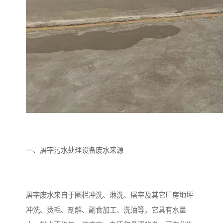
备
微动力污水处理设备
集中式生活污水处理设备
接触式一体化污水处理设
化粪池一体化污水处理设
备
备
污水处理一体化设备
气浮机设备
淀粉污水处理设备
塑料污水处理设备
净水设备反渗透
奶制品加工污水处理设备
喷漆污水处理设备
污水处理设备设备生产厂
一、屠宰污水处理设备废水来源
家
屠宰场一体化污水处设备
餐厨垃圾污水处理设备
生产厂家
洗车污水处理设备
变电站污水处理设备
屠宰废水来自于圈栏冲洗、淋洗、屠宰及其它厂房地坪
冲洗、烫毛、剖解、副食加工、洗油等，它具有水量
熟食厂污水处理设备
美容院一体化污水处理设