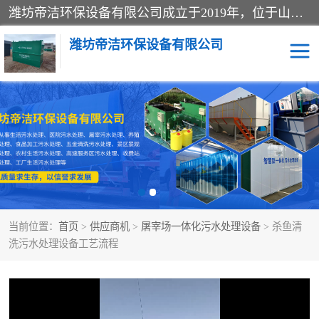
潍坊帝洁环保设备有限公司成立于2019年，位于山东省潍坊市潍城经济开发区；公司专注于环境保护专用设备及配件的研发、生产、安装与销售，同时涉及医用消毒设备、机电设备和仪器仪表的销售。此外，公司提供环保工程施工、环保技术研发与转让、技术服务以及环境工程专项设计服务，致力于为客户提供全面的环保解决方案，助力绿色可持续发展。
潍坊帝洁环保设备有限公司
一体化提升泵站
屠宰肉食品加工污水处理
设备
一体化生活污水处理设备
学校污水处理设备
医院污水处理设备
喷涂废水油墨废水
当前位置：
首页
>
供应商机
>
屠宰场一体化污水处理设备
> 杀鱼清
玻璃钢一体化污水处理设
水性涂料加工污水处理设
洗污水处理设备工艺流程
备
备
食品加工污水处理设备
工厂加工污水处理设备
养殖污水处理设备
洗涤污水处理设备