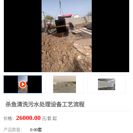
洗车废水处理设备
实验室污水处理设备
平流式溶气气浮机
风景区旅游景点污水处理
设备
高速服务区收费站污水处
微动力生化污水处理设备
理设备
海鲜加工污水处理设备
蒸发器设备价格
客运站污水处理设备
航站楼厕所污水处理设备
UASB厌氧塔
加油站油田景点旅游区污
水处理设备
风电场变电站污水处理设
叠螺污泥脱水机
杀鱼清洗污水处理设备工艺流程
备
疾控中心一体化设备处理
一体化净北槽污水处理设
26000.00
价格：
元/套 起
备
餐具消毒污水处理设备
豆制品污水处理设备
产品数量：
0.00套