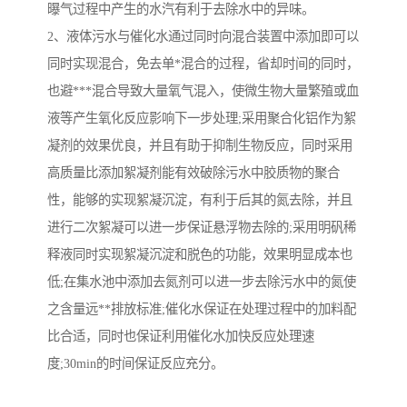
曝气过程中产生的水汽有利于去除水中的异味。
2、液体污水与催化水通过同时向混合装置中添加即可以
同时实现混合，免去单*混合的过程，省却时间的同时，
也避***混合导致大量氧气混入，使微生物大量繁殖或血
液等产生氧化反应影响下一步处理;采用聚合化铝作为絮
凝剂的效果优良，并且有助于抑制生物反应，同时采用
高质量比添加絮凝剂能有效破除污水中胶质物的聚合
性，能够的实现絮凝沉淀，有利于后其的氮去除，并且
进行二次絮凝可以进一步保证悬浮物去除的;采用明矾稀
释液同时实现絮凝沉淀和脱色的功能，效果明显成本也
低;在集水池中添加去氮剂可以进一步去除污水中的氮使
之含量远**排放标准;催化水保证在处理过程中的加料配
比合适，同时也保证利用催化水加快反应处理速
度;30min的时间保证反应充分。