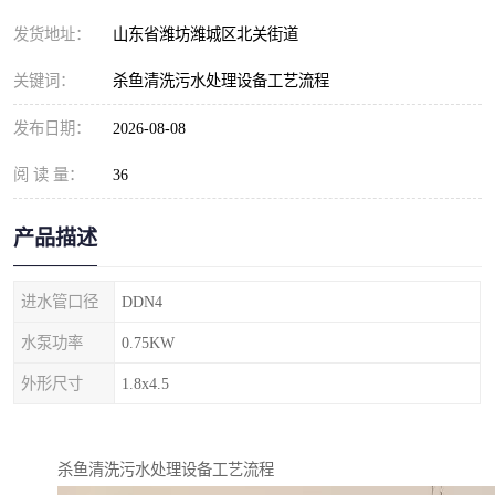
纺织印染污水处理设备
撬装式防暴污水处理设备
发货地址：
山东省潍坊潍城区北关街道
塑料编织袋一体化污水处
养老院污水处理一体化设
关键词：
杀鱼清洗污水处理设备工艺流程
理设备
备
整形医院污水处理设备
厕所污水处理设备
发布日期：
2026-08-08
阅 读 量：
酿酒厂一体化污水处理设
36
生活污水处理设备
备
生活一体化污水处理设备
餐具清洗一体化污水处理
产品描述
酒店污水处理设备
酒店污水处理设备
进水管口径
DDN4
复合二氧化氯发生器污水
医疗一体化污水处理设备
水泵功率
0.75KW
外形尺寸
1.8x4.5
处理设备
屠宰场一体化污水处理设
雨水收集设备
备
地埋式一体化污水处理设
加药装置污水设备
杀鱼清洗污水处理设备工艺流程