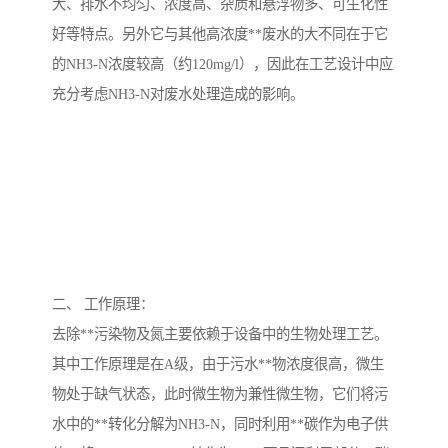
大、排水不均匀、浓度高、杂质和悬浮物多、可生化性
好等特点。另外它与其他高浓度**废水的大不同在于它
备
汽车污水处理设备
你猜生活污水处理设备
的NH3-N浓度较高（约120mg/l），因此在工艺设计中应
农村生活污水处理设备
玻璃钢污水处理设备
充分考虑NH3-N对废水处理造成的影响。
疗养院污水处理设备
屠宰场污水处理
生活污水处理设备
医疗污水处理设备
医疗机构污水处理设备
酿酒污水
风景区生活一体化设备
纺织印染废水
二、 工作原理：
豆制品污水
去除**污染物及氮主要依赖于设备中的生物处理工艺。
其中工作原理是在A级，由于污水**物浓度很高，微生
物处于缺气状态，此时微生物为兼性微生物，它们将污
水中的**转化分解为NH3-N，同时利用**碳作为电子供