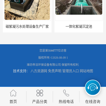
磁絮凝污水处理设备生产厂家
一体化絮凝沉淀池
您是第
3144777
位访客
版权所有 ©2026-08-09
1
潍坊帝洁环保设备有限公司
保留所有权利.
技术支持：
八方资源网
免责声明
管理员入口
网站地图
混凝土搅拌站絮凝沉淀污水处理设备
一体化碳钢絮凝沉淀设备去除悬浮球物
首页
产品分类
热线电话
在线咨询