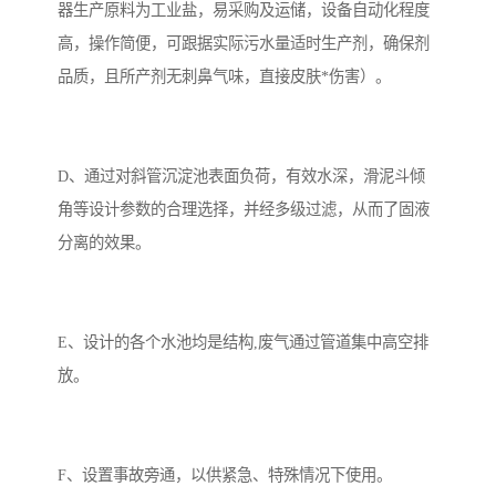
器生产原料为工业盐，易采购及运储，设备自动化程度
高，操作简便，可跟据实际污水量适时生产剂，确保剂
备
微动力污水处理设备
集中式生活污水处理设备
品质，且所产剂无刺鼻气味，直接皮肤*伤害）。
接触式一体化污水处理设
化粪池一体化污水处理设
备
备
污水处理一体化设备
气浮机设备
D、通过对斜管沉淀池表面负荷，有效水深，滑泥斗倾
角等设计参数的合理选择，并经多级过滤，从而了固液
淀粉污水处理设备
塑料污水处理设备
分离的效果。
净水设备反渗透
奶制品加工污水处理设备
喷漆污水处理设备
污水处理设备设备生产厂
E、设计的各个水池均是结构,废气通过管道集中高空排
家
放。
屠宰场一体化污水处设备
餐厨垃圾污水处理设备
生产厂家
洗车污水处理设备
变电站污水处理设备
F、设置事故旁通，以供紧急、特殊情况下使用。
熟食厂污水处理设备
美容院一体化污水处理设