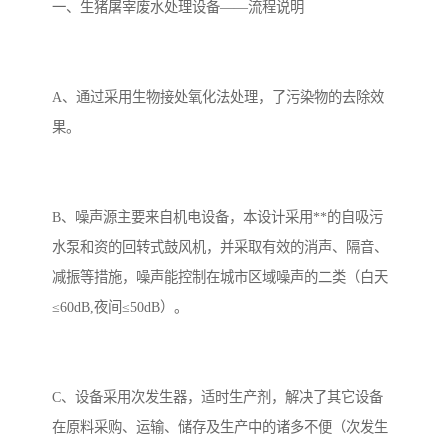
备设备
城乡生活污水处理设备设
MBR膜污水处理设备
一、生猪屠宰废水处理设备——流程说明
备
气浮机一体化污水处理设
污水处理设备生产厂家
A、通过采用生物接处氧化法处理，了污染物的去除效
备
印刷厂污水处理设备
二级生化污水处理设备
果。
污水提升泵站
口腔科污水处理设备
A2O污水处理设备
乡村污水处理一体化设备
B、噪声源主要来自机电设备，本设计采用**的自吸污
水泵和资的回转式鼓风机，并采取有效的消声、隔音、
风景区生活污水处理一体
一体化污水处理设备
减振等措施，噪声能控制在城市区域噪声的二类（白天
化设备
无动力一体化污水处理设
服务区一体化污水处理设
≤60dB,夜间≤50dB）。
备
备
成套生活污水处理设备
小型污水处理设备
肉制品加工污水处理设备
农村一体化污水处理设备
C、设备采用次发生器，适时生产剂，解决了其它设备
在原料采购、运输、储存及生产中的诸多不便（次发生
金属配件洗涤污水处理设
小型一体化污水处理设备