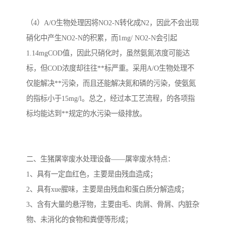
（4）A/O生物处理因将NO2-N转化成N2，因此不会出现
硝化中产生NO2-N的积累，而1mg/ NO2-N会引起
1.14mgCOD值，因此只硝化时，虽然氨氮浓度可能达
标，但COD浓度却往往**标严重。采用A/O生物处理不
仅能解决**污染，而且还能解决氮和磷的污染，使氨氮
的指标小于15mg/l。总之，经过本工艺流程，的各项指
标均能达到**规定的水污染一级排放。
二、生猪屠宰废水处理设备——屠宰废水特点：
1、具有一定血红色，主要是由残血造成；
2、具有xue腥味，主要是由残血和蛋白质分解造成；
3、含有大量的悬浮物，主要由毛、肉屑、骨屑、内脏杂
物、未消化的食物和粪便等形成；