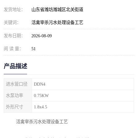
纺织印染污水处理设备
撬装式防暴污水处理设备
发货地址：
山东省潍坊潍城区北关街道
塑料编织袋一体化污水处
养老院污水处理一体化设
关键词：
活禽宰杀污水处理设备工艺
理设备
备
整形医院污水处理设备
厕所污水处理设备
发布日期：
2026-08-09
阅 读 量：
酿酒厂一体化污水处理设
51
生活污水处理设备
备
生活一体化污水处理设备
餐具清洗一体化污水处理
产品描述
酒店污水处理设备
酒店污水处理设备
进水管口径
DDN4
复合二氧化氯发生器污水
医疗一体化污水处理设备
水泵功率
0.75KW
外形尺寸
1.8x4.5
处理设备
屠宰场一体化污水处理设
雨水收集设备
活禽宰杀污水处理设备工艺
备
地埋式一体化污水处理设
加药装置污水设备