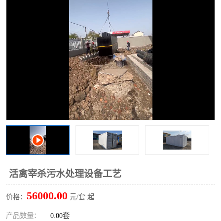
洗车废水处理设备
实验室污水处理设备
平流式溶气气浮机
风景区旅游景点污水处理
设备
高速服务区收费站污水处
微动力生化污水处理设备
理设备
海鲜加工污水处理设备
蒸发器设备价格
客运站污水处理设备
航站楼厕所污水处理设备
UASB厌氧塔
加油站油田景点旅游区污
水处理设备
风电场变电站污水处理设
叠螺污泥脱水机
活禽宰杀污水处理设备工艺
备
疾控中心一体化设备处理
一体化净北槽污水处理设
56000.00
价格：
元/套 起
备
餐具消毒污水处理设备
豆制品污水处理设备
产品数量：
0.00套