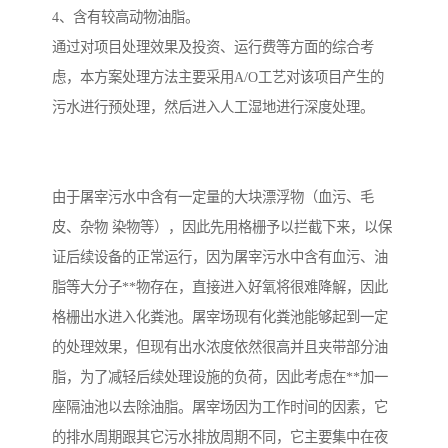
4、含有较高动物油脂。
通过对项目处理效果及投资、运行费等方面的综合考
虑，本方案处理方法主要采用A/O工艺对该项目产生的
污水进行预处理，然后进入人工湿地进行深度处理。
由于屠宰污水中含有一定量的大块漂浮物（血污、毛
皮、杂物 染物等），因此先用格栅予以拦截下来，以保
证后续设备的正常运行，因为屠宰污水中含有血污、油
脂等大分子**物存在，直接进入好氧将很难降解，因此
格栅出水进入化粪池。屠宰场现有化粪池能够起到一定
的处理效果，但现有出水浓度依然很高并且夹带部分油
脂，为了减轻后续处理设施的负荷，因此考虑在**加一
座隔油池以去除油脂。屠宰场因为工作时间的因素，它
的排水周期跟其它污水排放周期不同，它主要集中在夜