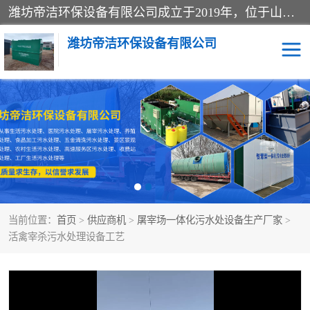
潍坊帝洁环保设备有限公司成立于2019年，位于山东省潍坊市潍城经济开发区；公司专注于环境保护专用设备及配件的研发、生产、安装与销售，同时涉及医用消毒设备、机电设备和仪器仪表的销售。此外，公司提供环保工程施工、环保技术研发与转让、技术服务以及环境工程专项设计服务，致力于为客户提供全面的环保解决方案，助力绿色可持续发展。
潍坊帝洁环保设备有限公司
一体化提升泵站
屠宰肉食品加工污水处理
设备
一体化生活污水处理设备
学校污水处理设备
医院污水处理设备
喷涂废水油墨废水
当前位置：
首页
>
供应商机
>
屠宰场一体化污水处设备生产厂家
>
玻璃钢一体化污水处理设
水性涂料加工污水处理设
活禽宰杀污水处理设备工艺
备
备
食品加工污水处理设备
工厂加工污水处理设备
养殖污水处理设备
洗涤污水处理设备