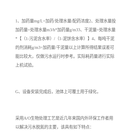
备
汽车污水处理设备
你猜生活污水处理设备
1、加药量mg/L=加药/处理水量/配药浓度2、处理水量投
农村生活污水处理设备
玻璃钢污水处理设备
加药量=处理水量m3/h*加药量g/m33、干泥量=处理水量
*【（1-污泥含水率）/（1-泥饼含水率）】4、每吨干泥
疗养院污水处理设备
屠宰场污水处理
的剂消耗g/m3=加药量/干泥量以上计算所得结果误差可
生活污水处理设备
医疗污水处理设备
能比较大，仅做污水运行时参考。实际耗药量进行实际
上机试验。
医疗机构污水处理设备
酿酒污水
风景区生活一体化设备
纺织印染废水
G、设备安装完成后，池体上可覆土用于绿化，
豆制品污水
采用A/O生物处理工艺是近几年来国内外环保工作者用
以解决污水脱氮的主要，该具有如下特点：