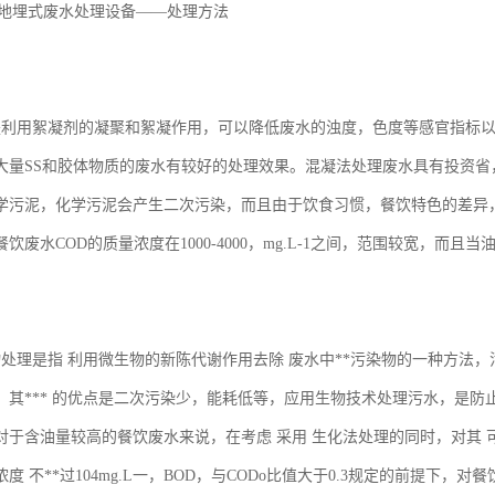
-A地埋式废水处理设备——处理方法
是利用絮凝剂的凝聚和絮凝作用，可以降低废水的浊度，色度等感官指标以
大量SS和胶体物质的废水有较好的处理效果。混凝法处理废水具有投资
学污泥，化学污泥会产生二次污染，而且由于饮食习惯，餐饮特色的差异
饮废水COD的质量浓度在1000-4000，mg.L-1之间，范围较宽，
物处理是指 利用微生物的新陈代谢作用去除 废水中**污染物的一种方法
，其*** 的优点是二次污染少，能耗低等，应用生物技术处理污水，是
对于含油量较高的餐饮废水来说，在考虑 采用 生化法处理的同时，对其
浓度 不**过104mg.L一，BOD，与CODo比值大于0.3规定的前提