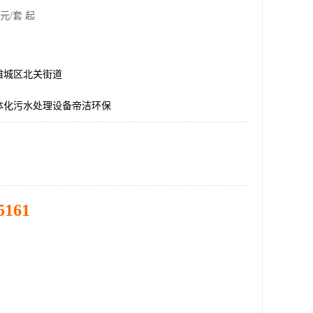
元/套 起
潍城区北关街道
体化污水处理设备帝洁环保
5161