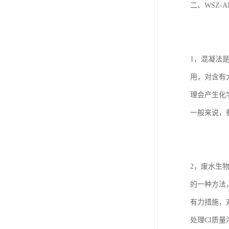
二、WSZ
1，混凝法
用，对含有
理会产生化
一般来说，餐
2，废水生
的一种方法
有力措施，
处理CI质量