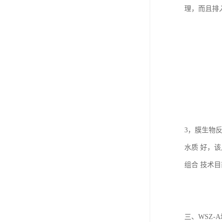
理，而且排
3，膜生物
水质 好，
组合 技术
三、WSZ