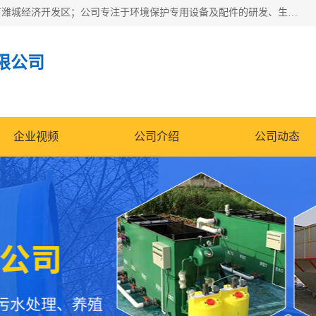
潍坊帝洁环保设备有限公司成立于2019年，位于山东省潍坊市潍城经济开发区；公司专注于环境保护专用设备及配件的研发、生产、安装与销售，同时涉及医用消毒设备、机电设备和仪器仪表的销售。此外，公司提供环保工程施工、环保技术研发与转让、技术服务以及环境工程专项设计服务，致力于为客户提供全面的环保解决方案，助力绿色可持续发展。
限公司
企业视频
公司介绍
公司动态