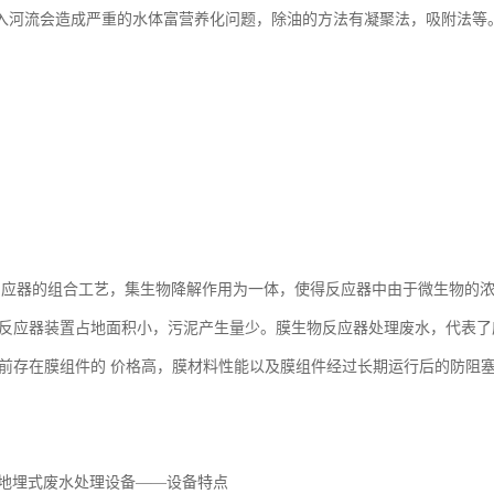
入河流会造成严重的水体富营养化问题，除油的方法有凝聚法，吸附法等
反应器的组合工艺，集生物降解作用为一体，使得反应器中由于微生物的
该反应器装置占地面积小，污泥产生量少。膜生物反应器处理废水，代表
目前存在膜组件的 价格高，膜材料性能以及膜组件经过长期运行后的防阻
-A地埋式废水处理设备——设备特点