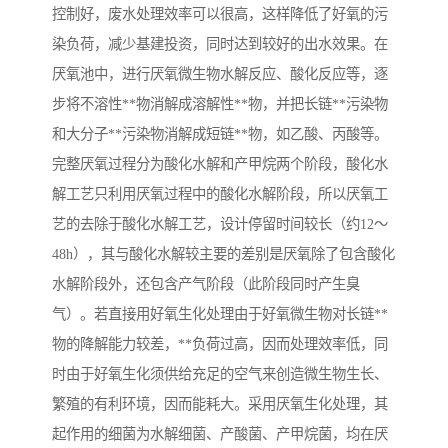
控制好，废水处理效率可以很高，这样降低了好氧的污
染负荷，减少基建投资，同时达到较好的出水效果。在
厌氧池中，进行厌氧微生物水解反应、酸化反应等，逐
步将不溶性**物消解成溶解性**物，并把长链**污染物
和大分子**污染物消解成短链**物，如乙酸、丙酸等。
完整厌氧过程分为酸化水解和产甲烷两个阶段，酸化水
解工艺只利用厌氧过程中的酸化水解阶段，所以厌氧工
艺的去除于酸化水解工艺，设计停留时间较长（约12～
48h），其与酸化水解较主要的差别是厌氧除了包含酸化
水解阶段外，还包含产气阶段（此阶段同时产生臭
气）。若直接用好氧生化处理由于好氧微生物对长链**
物的降解能力较差，**负荷过高，因而处理效率低，同
时由于好氧生化须供给充足的空气来创造微生物生长、
繁殖的有利环境，因而能耗大。采用厌氧生化处理，其
起作用的细菌为水解细菌、产酸菌、产甲烷菌，均在厌