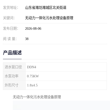
纺织印染污水处理设备
撬装式防暴污水处理设备
发货地址：
山东省潍坊潍城区北关街道
塑料编织袋一体化污水处
养老院污水处理一体化设
关键词：
无动力一体化污水处理设备原理
理设备
备
整形医院污水处理设备
厕所污水处理设备
发布日期：
2026-08-06
阅 读 量：
酿酒厂一体化污水处理设
38
生活污水处理设备
备
生活一体化污水处理设备
餐具清洗一体化污水处理
产品描述
酒店污水处理设备
酒店污水处理设备
进水管口径
DDN4
复合二氧化氯发生器污水
医疗一体化污水处理设备
水泵功率
0.75KW
外形尺寸
1.8x4.5
处理设备
屠宰场一体化污水处理设
雨水收集设备
无动力一体化污水处理设备原理
备
地埋式一体化污水处理设
加药装置污水设备