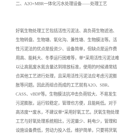
二、A2O+MBR一体化污水处理设备——处理工艺
备
汽车污水处理设备
你猜生活污水处理设备
农村生活污水处理设备
玻璃钢污水处理设备
好氧生物处理工艺包括活性污泥法、高负荷生物滤池、
生物转盘、生物塘、氧化沟、兼性塘、生物膜法等。活
疗养院污水处理设备
屠宰场污水处理
性污泥法的优点是投资少、设备简单，但缺点是运作费
生活污水处理设备
医疗污水处理设备
用高、能耗大、冬季运行困难等，单*采用活性污泥法难
以让高氮废水氮含量达到排放标准，使用的时候通常结
医疗机构污水处理设备
酿酒污水
合其他工艺进行处理，且采用活性污泥法应考虑污泥膨
胀等问题。因此而组合而成的工艺就有A2O、SBR、
风景区生活一体化设备
纺织印染废水
CASS、vBDP等。生物膜法抗冲击负荷较大、不易发生
豆制品污水
污泥膨胀，运行较稳定，管理也方便，且能耗低。对于
高浓度**废水，不建议单*采用好氧工艺。厌氧生物处理
工艺与好氧处理系统相比，污泥量少、耗电少，管理和
设施设备费低，劳动力投入低，维护简单，只要将厌氧