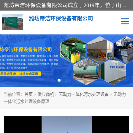
潍坊帝洁环保设备有限公司成立于2019年，位于山东省潍坊市潍城经济开发区；公司专注于环境保护专用设备及配件的研发、生产、安装与销售，同时涉及医用消毒设备、机电设备和仪器仪表的销售。此外，公司提供环保工程施工、环保技术研发与转让、技术服务以及环境工程专项设计服务，致力于为客户提供全面的环保解决方案，助力绿色可持续发展。
潍坊帝洁环保设备有限公司
一体化提升泵站
屠宰肉食品加工污水处理
设备
一体化生活污水处理设备
学校污水处理设备
医院污水处理设备
喷涂废水油墨废水
当前位置：
首页
>
供应商机
>
无动力一体化污水处理设备
> 无动力
玻璃钢一体化污水处理设
水性涂料加工污水处理设
一体化污水处理设备原理
备
备
食品加工污水处理设备
工厂加工污水处理设备
养殖污水处理设备
洗涤污水处理设备