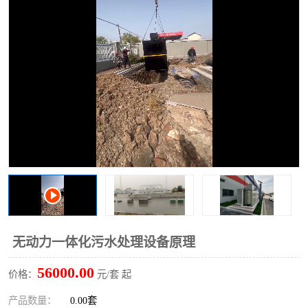
洗车废水处理设备
实验室污水处理设备
平流式溶气气浮机
风景区旅游景点污水处理
设备
高速服务区收费站污水处
微动力生化污水处理设备
理设备
海鲜加工污水处理设备
蒸发器设备价格
客运站污水处理设备
航站楼厕所污水处理设备
UASB厌氧塔
加油站油田景点旅游区污
水处理设备
风电场变电站污水处理设
叠螺污泥脱水机
无动力一体化污水处理设备原理
备
疾控中心一体化设备处理
一体化净北槽污水处理设
56000.00
价格：
元/套 起
备
餐具消毒污水处理设备
豆制品污水处理设备
产品数量：
0.00套