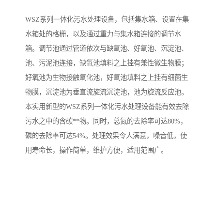
WSZ系列一体化污水处理设备，包括集水箱、设置在集
备
微动力污水处理设备
集中式生活污水处理设备
水箱处的格栅，以及通过重力与集水箱连接的调节水
接触式一体化污水处理设
化粪池一体化污水处理设
箱。调节池通过管道依次与缺氧池、好氧池、沉淀池、
池、污泥池连接，缺氧池填料之上挂有兼性微生物膜；
备
备
污水处理一体化设备
气浮机设备
好氧池为生物接触氧化池，好氧池填料之上挂有细菌生
物膜，沉淀池为垂直流旋流沉淀池，池为旋流反应池。
淀粉污水处理设备
塑料污水处理设备
本实用新型的WSZ系列一体化污水处理设备能有效去除
净水设备反渗透
奶制品加工污水处理设备
污水之中的含碳**物。同时，总氮的去除率可达80%，
磷的去除率可达54%。处理效果令人满意，噪音低，使
喷漆污水处理设备
污水处理设备设备生产厂
用寿命长，操作简单，维护方便，适用范围广。
家
屠宰场一体化污水处设备
餐厨垃圾污水处理设备
生产厂家
洗车污水处理设备
变电站污水处理设备
熟食厂污水处理设备
美容院一体化污水处理设