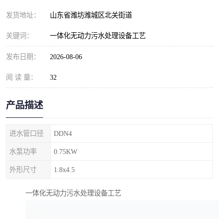
纺织印染污水处理设备
撬装式防暴污水处理设备
发货地址：
山东省潍坊潍城区北关街道
塑料编织袋一体化污水处
养老院污水处理一体化设
关键词：
一体化无动力污水处理设备工艺
理设备
备
整形医院污水处理设备
厕所污水处理设备
发布日期：
2026-08-06
阅 读 量：
酿酒厂一体化污水处理设
32
生活污水处理设备
备
生活一体化污水处理设备
餐具清洗一体化污水处理
产品描述
酒店污水处理设备
酒店污水处理设备
进水管口径
DDN4
复合二氧化氯发生器污水
医疗一体化污水处理设备
水泵功率
0.75KW
外形尺寸
1.8x4.5
处理设备
屠宰场一体化污水处理设
雨水收集设备
一体化无动力污水处理设备工艺
备
地埋式一体化污水处理设
加药装置污水设备