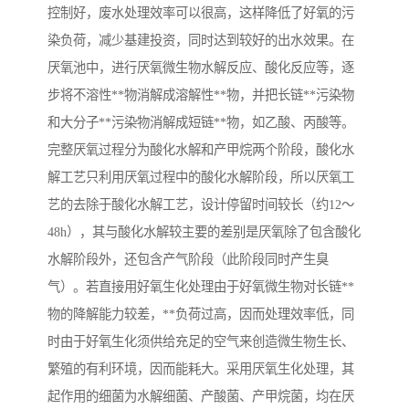
控制好，废水处理效率可以很高，这样降低了好氧的污
染负荷，减少基建投资，同时达到较好的出水效果。在
厌氧池中，进行厌氧微生物水解反应、酸化反应等，逐
步将不溶性**物消解成溶解性**物，并把长链**污染物
和大分子**污染物消解成短链**物，如乙酸、丙酸等。
完整厌氧过程分为酸化水解和产甲烷两个阶段，酸化水
解工艺只利用厌氧过程中的酸化水解阶段，所以厌氧工
艺的去除于酸化水解工艺，设计停留时间较长（约12～
48h），其与酸化水解较主要的差别是厌氧除了包含酸化
水解阶段外，还包含产气阶段（此阶段同时产生臭
气）。若直接用好氧生化处理由于好氧微生物对长链**
物的降解能力较差，**负荷过高，因而处理效率低，同
时由于好氧生化须供给充足的空气来创造微生物生长、
繁殖的有利环境，因而能耗大。采用厌氧生化处理，其
起作用的细菌为水解细菌、产酸菌、产甲烷菌，均在厌