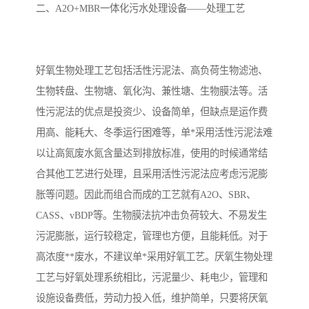
二、A2O+MBR一体化污水处理设备——处理工艺
备
汽车污水处理设备
你猜生活污水处理设备
农村生活污水处理设备
玻璃钢污水处理设备
好氧生物处理工艺包括活性污泥法、高负荷生物滤池、
生物转盘、生物塘、氧化沟、兼性塘、生物膜法等。活
疗养院污水处理设备
屠宰场污水处理
性污泥法的优点是投资少、设备简单，但缺点是运作费
生活污水处理设备
医疗污水处理设备
用高、能耗大、冬季运行困难等，单*采用活性污泥法难
以让高氮废水氮含量达到排放标准，使用的时候通常结
医疗机构污水处理设备
酿酒污水
合其他工艺进行处理，且采用活性污泥法应考虑污泥膨
胀等问题。因此而组合而成的工艺就有A2O、SBR、
风景区生活一体化设备
纺织印染废水
CASS、vBDP等。生物膜法抗冲击负荷较大、不易发生
豆制品污水
污泥膨胀，运行较稳定，管理也方便，且能耗低。对于
高浓度**废水，不建议单*采用好氧工艺。厌氧生物处理
工艺与好氧处理系统相比，污泥量少、耗电少，管理和
设施设备费低，劳动力投入低，维护简单，只要将厌氧