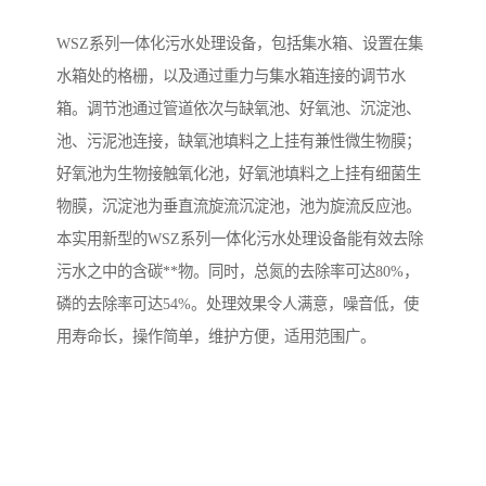
WSZ系列一体化污水处理设备，包括集水箱、设置在集
备
微动力污水处理设备
集中式生活污水处理设备
水箱处的格栅，以及通过重力与集水箱连接的调节水
接触式一体化污水处理设
化粪池一体化污水处理设
箱。调节池通过管道依次与缺氧池、好氧池、沉淀池、
池、污泥池连接，缺氧池填料之上挂有兼性微生物膜；
备
备
污水处理一体化设备
气浮机设备
好氧池为生物接触氧化池，好氧池填料之上挂有细菌生
物膜，沉淀池为垂直流旋流沉淀池，池为旋流反应池。
淀粉污水处理设备
塑料污水处理设备
本实用新型的WSZ系列一体化污水处理设备能有效去除
净水设备反渗透
奶制品加工污水处理设备
污水之中的含碳**物。同时，总氮的去除率可达80%，
磷的去除率可达54%。处理效果令人满意，噪音低，使
喷漆污水处理设备
污水处理设备设备生产厂
用寿命长，操作简单，维护方便，适用范围广。
家
屠宰场一体化污水处设备
餐厨垃圾污水处理设备
生产厂家
洗车污水处理设备
变电站污水处理设备
熟食厂污水处理设备
美容院一体化污水处理设