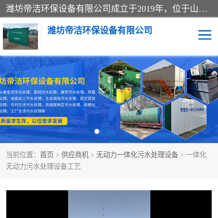
潍坊帝洁环保设备有限公司成立于2019年，位于山东省潍坊市潍城经济开发区；公司专注于环境保护专用设备及配件的研发、生产、安装与销售，同时涉及医用消毒设备、机电设备和仪器仪表的销售。此外，公司提供环保工程施工、环保技术研发与转让、技术服务以及环境工程专项设计服务，致力于为客户提供全面的环保解决方案，助力绿色可持续发展。
潍坊帝洁环保设备有限公司
一体化提升泵站
屠宰肉食品加工污水处理
设备
一体化生活污水处理设备
学校污水处理设备
医院污水处理设备
喷涂废水油墨废水
当前位置：
首页
>
供应商机
>
无动力一体化污水处理设备
> 一体化
玻璃钢一体化污水处理设
水性涂料加工污水处理设
无动力污水处理设备工艺
备
备
食品加工污水处理设备
工厂加工污水处理设备
养殖污水处理设备
洗涤污水处理设备