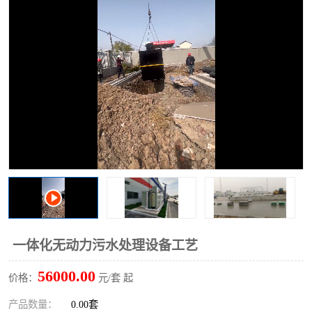
洗车废水处理设备
实验室污水处理设备
平流式溶气气浮机
风景区旅游景点污水处理
设备
高速服务区收费站污水处
微动力生化污水处理设备
理设备
海鲜加工污水处理设备
蒸发器设备价格
客运站污水处理设备
航站楼厕所污水处理设备
UASB厌氧塔
加油站油田景点旅游区污
水处理设备
风电场变电站污水处理设
叠螺污泥脱水机
一体化无动力污水处理设备工艺
备
疾控中心一体化设备处理
一体化净北槽污水处理设
56000.00
价格：
元/套 起
备
餐具消毒污水处理设备
豆制品污水处理设备
产品数量：
0.00套