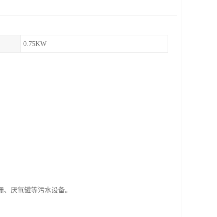
0.75KW
栅、厌氧罐等污水设备。