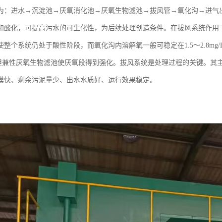
为：进水→沉淀池→厌氧消化池→厌氧生物滤池→拔风管→氧化沟→进气
和酸化，可提高污水的可生化性，为后续处理创造条件。在拔风系统作用
使整个系统仍处于酸性阶段，而氧化沟内溶解氧一般可稳定在1.5～2.8m
，但兼性厌氧生物滤池使厌氧段得到强化。拔风系统是处理过程的关键。其
膜快、剩余污泥量少、出水水质好、运行效果稳定。