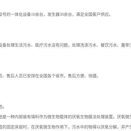
型号的一体化设备10余台，发生器30余台，满足全国客户供应。
设备处理生活污水、医疗污水没有问题，处理洗涤污水、餐饮污水、屠宰
员、售后人员已安排在全国各个省市，售后方便、快捷。
池。
池是一种内部装有填料作为微生物载体的厌氧生物膜法处理装置。厌氧微
成的固定床层时，在厌氧微生物作用下，污水中的物得以厌氧分解，并产