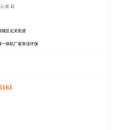
元/套 起
潍城区北关街道
理一体机厂家帝洁环保
5161