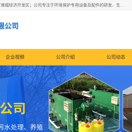
潍坊帝洁环保设备有限公司成立于2019年，位于山东省潍坊市潍城经济开发区；公司专注于环境保护专用设备及配件的研发、生产、安装与销售，同时涉及医用消毒设备、机电设备和仪器仪表的销售。此外，公司提供环保工程施工、环保技术研发与转让、技术服务以及环境工程专项设计服务，致力于为客户提供全面的环保解决方案，助力绿色可持续发展。
限公司
企业视频
公司介绍
公司动态