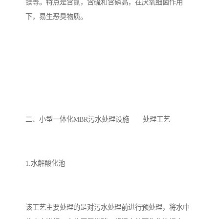
镁等。特点是含氮，含硫和含磷高，在厌氧细菌作用
下，易生恶臭物质。
备
汽车污水处理设备
你猜生活污水处理设备
农村生活污水处理设备
玻璃钢污水处理设备
疗养院污水处理设备
屠宰场污水处理
生活污水处理设备
医疗污水处理设备
医疗机构污水处理设备
酿酒污水
二、小型一体化MBR污水处理设施——处理工艺
风景区生活一体化设备
纺织印染废水
豆制品污水
1.水解酸化池
该工艺主要处理的是对污水处理前进行预处理，将水中