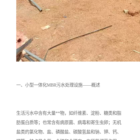
备
微动力污水处理设备
集中式生活污水处理设备
接触式一体化污水处理设
化粪池一体化污水处理设
备
备
污水处理一体化设备
气浮机设备
淀粉污水处理设备
塑料污水处理设备
净水设备反渗透
奶制品加工污水处理设备
一、小型一体化MBR污水处理设施——概述
喷漆污水处理设备
污水处理设备设备生产厂
家
屠宰场一体化污水处设备
餐厨垃圾污水处理设备
生活污水中含有大量**物，如纤维素、淀粉、糖类和脂
生产厂家
洗车污水处理设备
变电站污水处理设备
肪蛋白质等；也常含有病原菌、病毒和寄生虫卵；无机
盐类的氯化物、盐、磷酸盐、碳酸氢盐和钠、钾、钙、
熟食厂污水处理设备
美容院一体化污水处理设