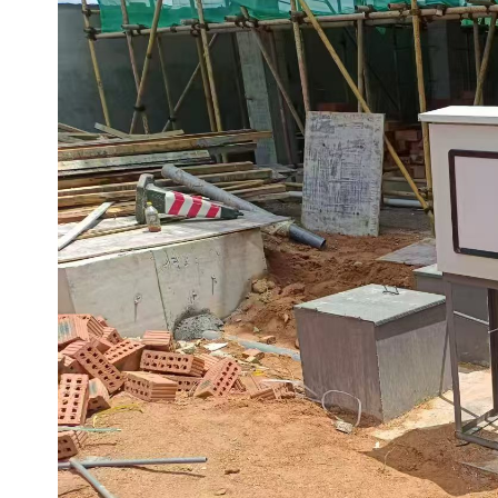
备设备
城乡生活污水处理设备设
MBR膜污水处理设备
备
气浮机一体化污水处理设
污水处理设备生产厂家
备
印刷厂污水处理设备
二级生化污水处理设备
污水提升泵站
口腔科污水处理设备
A2O污水处理设备
乡村污水处理一体化设备
风景区生活污水处理一体
一体化污水处理设备
化设备
无动力一体化污水处理设
服务区一体化污水处理设
备
备
成套生活污水处理设备
小型污水处理设备
肉制品加工污水处理设备
农村一体化污水处理设备
金属配件洗涤污水处理设
小型一体化污水处理设备