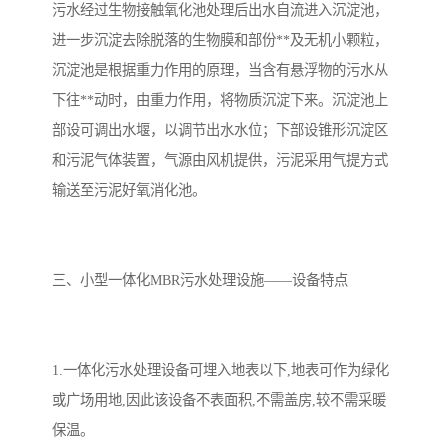
污水经过生物接触氧化池处理后出水自流进入沉淀池，
进一步沉淀去除脱落的生物膜和部份**及无机小颗粒，
沉淀池是根据重力作用的原理，当含有悬浮物的污水从
下往**动时，由重力作用，将物质沉淀下来。沉淀池上
部设可调出水堰，以调节出水水位；下部设锥形沉淀区
和污泥气体装置，气源由风机提供，污泥采用气提方式
输送至污泥好氧消化池。
三、小型一体化MBR污水处理设施——设备特点
1.一体化污水处理设备可埋入地表以下,地表可作为绿化
或广场用地,因此该设备不表面积,不需盖房,较不需采暖
保温。