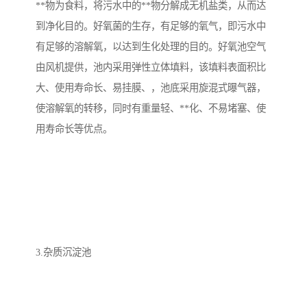
**物为食料，将污水中的**物分解成无机盐类，从而达
到净化目的。好氧菌的生存，有足够的氧气，即污水中
有足够的溶解氧，以达到生化处理的目的。好氧池空气
由风机提供，池内采用弹性立体填料，该填料表面积比
大、使用寿命长、易挂膜、，池底采用旋混式曝气器，
使溶解氧的转移，同时有重量轻、**化、不易堵塞、使
用寿命长等优点。
3.杂质沉淀池