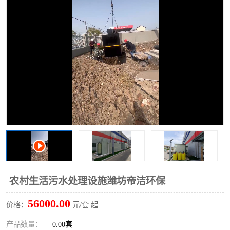
洗车废水处理设备
实验室污水处理设备
平流式溶气气浮机
风景区旅游景点污水处理
设备
高速服务区收费站污水处
微动力生化污水处理设备
理设备
海鲜加工污水处理设备
蒸发器设备价格
客运站污水处理设备
航站楼厕所污水处理设备
UASB厌氧塔
加油站油田景点旅游区污
水处理设备
风电场变电站污水处理设
叠螺污泥脱水机
农村生活污水处理设施潍坊帝洁环保
备
疾控中心一体化设备处理
一体化净北槽污水处理设
56000.00
价格：
元/套 起
备
餐具消毒污水处理设备
豆制品污水处理设备
产品数量：
0.00套