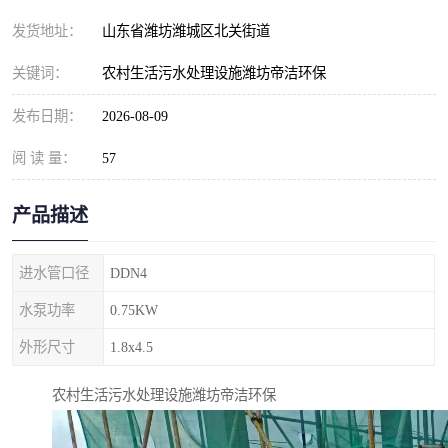
纺织印染污水处理设备
撬装式防暴污水处理设备
发货地址：
山东省潍坊潍城区北关街道
塑料编织袋一体化污水处
养老院污水处理一体化设
关键词：
农村生活污水处理设施潍坊帝洁环保
理设备
备
整形医院污水处理设备
厕所污水处理设备
发布日期：
2026-08-09
阅 读 量：
酿酒厂一体化污水处理设
57
生活污水处理设备
备
生活一体化污水处理设备
餐具清洗一体化污水处理
产品描述
酒店污水处理设备
酒店污水处理设备
进水管口径
DDN4
复合二氧化氯发生器污水
医疗一体化污水处理设备
水泵功率
0.75KW
外形尺寸
1.8x4.5
处理设备
屠宰场一体化污水处理设
雨水收集设备
农村生活污水处理设施潍坊帝洁环保
备
地埋式一体化污水处理设
加药装置污水设备