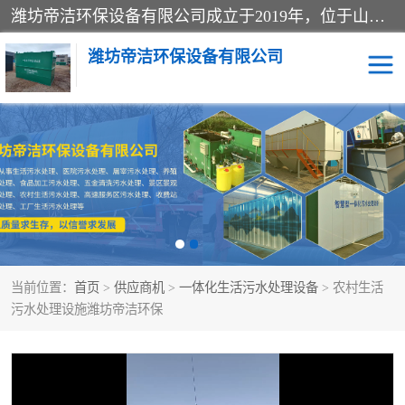
潍坊帝洁环保设备有限公司成立于2019年，位于山东省潍坊市潍城经济开发区；公司专注于环境保护专用设备及配件的研发、生产、安装与销售，同时涉及医用消毒设备、机电设备和仪器仪表的销售。此外，公司提供环保工程施工、环保技术研发与转让、技术服务以及环境工程专项设计服务，致力于为客户提供全面的环保解决方案，助力绿色可持续发展。
潍坊帝洁环保设备有限公司
一体化提升泵站
屠宰肉食品加工污水处理
设备
一体化生活污水处理设备
学校污水处理设备
医院污水处理设备
喷涂废水油墨废水
当前位置：
首页
>
供应商机
>
一体化生活污水处理设备
> 农村生活
玻璃钢一体化污水处理设
水性涂料加工污水处理设
污水处理设施潍坊帝洁环保
备
备
食品加工污水处理设备
工厂加工污水处理设备
养殖污水处理设备
洗涤污水处理设备