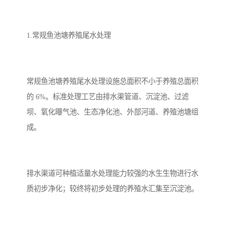
备
微动力污水处理设备
集中式生活污水处理设备
1.常规鱼池塘养殖尾水处理
接触式一体化污水处理设
化粪池一体化污水处理设
备
备
污水处理一体化设备
气浮机设备
常规鱼池塘养殖尾水处理设施总面积不小于养殖总面积
的 6%。标准处理工艺由排水渠管道、沉淀池、过滤
淀粉污水处理设备
塑料污水处理设备
坝、氧化曝气池、生态净化池、外部河道、养殖池塘组
净水设备反渗透
奶制品加工污水处理设备
成。
喷漆污水处理设备
污水处理设备设备生产厂
家
排水渠道可种植适量水处理能力较强的水生生物进行水
屠宰场一体化污水处设备
餐厨垃圾污水处理设备
质初步净化；较终将初步处理的养殖水汇集至沉淀池。
生产厂家
洗车污水处理设备
变电站污水处理设备
熟食厂污水处理设备
美容院一体化污水处理设