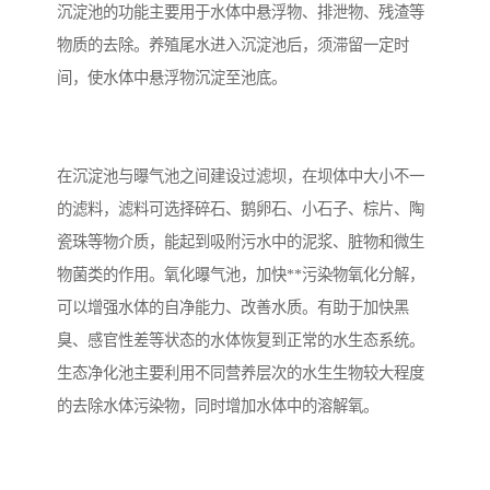
沉淀池的功能主要用于水体中悬浮物、排泄物、残渣等
备
汽车污水处理设备
你猜生活污水处理设备
物质的去除。养殖尾水进入沉淀池后，须滞留一定时
间，使水体中悬浮物沉淀至池底。
农村生活污水处理设备
玻璃钢污水处理设备
疗养院污水处理设备
屠宰场污水处理
在沉淀池与曝气池之间建设过滤坝，在坝体中大小不一
生活污水处理设备
医疗污水处理设备
的滤料，滤料可选择碎石、鹅卵石、小石子、棕片、陶
瓷珠等物介质，能起到吸附污水中的泥浆、脏物和微生
医疗机构污水处理设备
酿酒污水
物菌类的作用。氧化曝气池，加快**污染物氧化分解，
可以增强水体的自净能力、改善水质。有助于加快黑
风景区生活一体化设备
纺织印染废水
臭、感官性差等状态的水体恢复到正常的水生态系统。
豆制品污水
生态净化池主要利用不同营养层次的水生生物较大程度
的去除水体污染物，同时增加水体中的溶解氧。