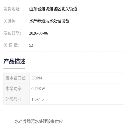
纺织印染污水处理设备
撬装式防暴污水处理设备
发货地址：
山东省潍坊潍城区北关街道
塑料编织袋一体化污水处
养老院污水处理一体化设
关键词：
水产养殖污水处理设备
理设备
备
整形医院污水处理设备
厕所污水处理设备
发布日期：
2026-08-06
阅 读 量：
酿酒厂一体化污水处理设
53
生活污水处理设备
备
生活一体化污水处理设备
餐具清洗一体化污水处理
产品描述
酒店污水处理设备
酒店污水处理设备
进水管口径
DDN4
复合二氧化氯发生器污水
医疗一体化污水处理设备
水泵功率
0.75KW
外形尺寸
1.8x4.5
处理设备
屠宰场一体化污水处理设
雨水收集设备
备
地埋式一体化污水处理设
加药装置污水设备
水产养殖污水处理设备供应