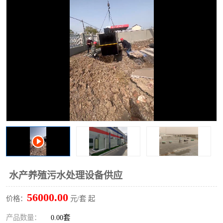
洗车废水处理设备
实验室污水处理设备
平流式溶气气浮机
风景区旅游景点污水处理
设备
高速服务区收费站污水处
微动力生化污水处理设备
理设备
海鲜加工污水处理设备
蒸发器设备价格
客运站污水处理设备
航站楼厕所污水处理设备
UASB厌氧塔
加油站油田景点旅游区污
水处理设备
风电场变电站污水处理设
叠螺污泥脱水机
水产养殖污水处理设备供应
备
疾控中心一体化设备处理
一体化净北槽污水处理设
56000.00
价格：
元/套 起
备
餐具消毒污水处理设备
豆制品污水处理设备
产品数量：
0.00套