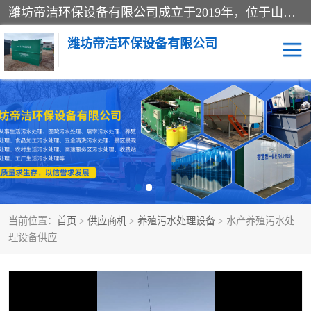
潍坊帝洁环保设备有限公司成立于2019年，位于山东省潍坊市潍城经济开发区；公司专注于环境保护专用设备及配件的研发、生产、安装与销售，同时涉及医用消毒设备、机电设备和仪器仪表的销售。此外，公司提供环保工程施工、环保技术研发与转让、技术服务以及环境工程专项设计服务，致力于为客户提供全面的环保解决方案，助力绿色可持续发展。
潍坊帝洁环保设备有限公司
一体化提升泵站
屠宰肉食品加工污水处理
设备
一体化生活污水处理设备
学校污水处理设备
医院污水处理设备
喷涂废水油墨废水
当前位置：
首页
>
供应商机
>
养殖污水处理设备
> 水产养殖污水处
玻璃钢一体化污水处理设
水性涂料加工污水处理设
理设备供应
备
备
食品加工污水处理设备
工厂加工污水处理设备
养殖污水处理设备
洗涤污水处理设备