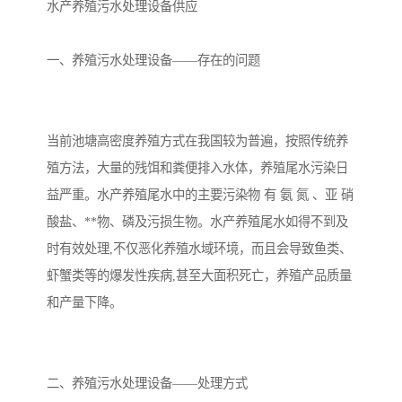
备设备
城乡生活污水处理设备设
MBR膜污水处理设备
水产养殖污水处理设备供应
备
气浮机一体化污水处理设
污水处理设备生产厂家
一、养殖污水处理设备——存在的问题
备
印刷厂污水处理设备
二级生化污水处理设备
污水提升泵站
口腔科污水处理设备
当前池塘高密度养殖方式在我国较为普遍，按照传统养
殖方法，大量的残饵和粪便排入水体，养殖尾水污染日
A2O污水处理设备
乡村污水处理一体化设备
益严重。水产养殖尾水中的主要污染物 有 氨 氮 、亚 硝
酸盐、**物、磷及污损生物。水产养殖尾水如得不到及
风景区生活污水处理一体
一体化污水处理设备
时有效处理,不仅恶化养殖水域环境，而且会导致鱼类、
化设备
无动力一体化污水处理设
服务区一体化污水处理设
虾蟹类等的爆发性疾病,甚至大面积死亡，养殖产品质量
和产量下降。
备
备
成套生活污水处理设备
小型污水处理设备
肉制品加工污水处理设备
农村一体化污水处理设备
二、养殖污水处理设备——处理方式
金属配件洗涤污水处理设
小型一体化污水处理设备