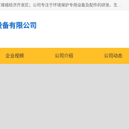
潍坊帝洁环保设备有限公司成立于2019年，位于山东省潍坊市潍城经济开发区；公司专注于环境保护专用设备及配件的研发、生产、安装与销售，同时涉及医用消毒设备、机电设备和仪器仪表的销售。此外，公司提供环保工程施工、环保技术研发与转让、技术服务以及环境工程专项设计服务，致力于为客户提供全面的环保解决方案，助力绿色可持续发展。
设备有限公司
企业视频
公司介绍
公司动态