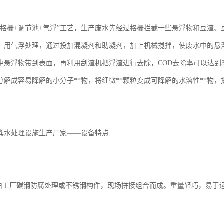
“格栅+调节池+气浮”工艺，生产废水先经过格栅拦截一些悬浮物和豆渣
，用气浮处理，通过投加混凝剂和助凝剂，加上机械搅拌，使废水中的悬
中悬浮物带到表面，再利用刮渣机把浮渣进行去除，COD去除率可以达到3
物分解成容易降解的小分子**物，将细微**颗粒变成可降解的水溶性**物
粪水处理设施生产厂家——设备特点
是由工厂碳钢防腐处理或不锈钢构件，现场拼接组合而成。重量轻巧，易于