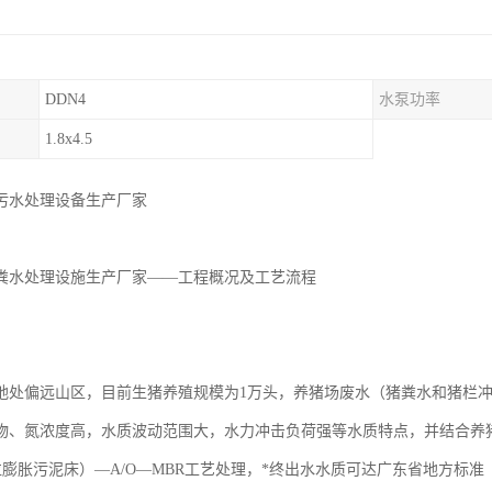
DDN4
水泵功率
1.8x4.5
污水处理设备生产厂家
粪水处理设施生产厂家——工程概况及工艺流程
地处偏远山区，目前生猪养殖规模为1万头，养猪场废水（猪粪水和猪栏冲洗
*物、氮浓度高，水质波动范围大，水力冲击负荷强等水质特点，并结合养
粒膨胀污泥床）—A/O—MBR工艺处理，*终出水水质可达广东省地方标准《