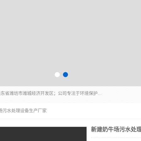
潍坊帝洁环保设备有限公司成立于2019年，位于山东省潍坊市潍城经济开发区；公司专注于环境保护专用设备及配件的研发、生产、安装与销售，同时涉及医用消毒设备、机电设备和仪器仪表的销售。此外，公司提供环保工程施工、环保技术研发与转让、技术服务以及环境工程专项设计服务，致力于为客户提供全面的环保解决方案，助力绿色可持续发展。
牛场污水处理设备生产厂家
新建奶牛场污水处