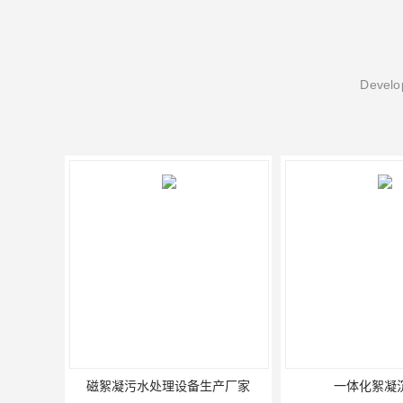
Develop
凝污水处理设备生产厂家
一体化絮凝沉淀池