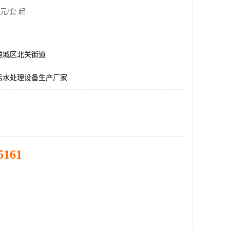
元/套 起
潍城区北关街道
污水处理设备生产厂家
5161