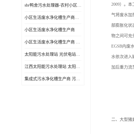
2009）
sbr鸭舍污水处理器-农村小区生活污水净化器
气将废水加
小区生活废水净化槽生产商帝洁环保
部膨胀化状
小区生活废水净化槽生产商
物之间可充
小区生活废水净化槽生产商 污水净化槽装置
EGSB内
太阳能污水处理站 光伏电站污水处理器厂家定制
水依次进入
江西太阳能污水处理站 太阳能污水处理设备造型美观
加后重力流
集成式污水净化槽生产商 污水净化槽装置 一站式服务
二、大型猪