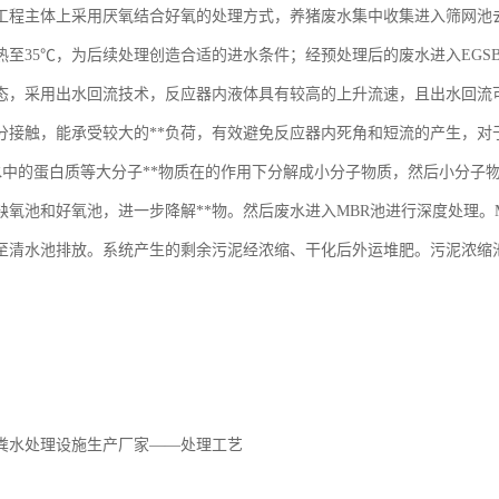
。本工程主体上采用厌氧结合好氧的处理方式，养猪废水集中收集进入筛网
热至35℃，为后续处理创造合适的进水条件；经预处理后的废水进入EG
态，采用出水回流技术，反应器内液体具有较高的上升流速，且出水回流
分接触，能承受较大的**负荷，有效避免反应器内死角和短流的产生，对
废水中的蛋白质等大分子**物质在的作用下分解成小分子物质，然后小分子物
缺氧池和好氧池，进一步降解**物。然后废水进入MBR池进行深度处理。
至清水池排放。系统产生的剩余污泥经浓缩、干化后外运堆肥。污泥浓缩
粪水处理设施生产厂家——处理工艺