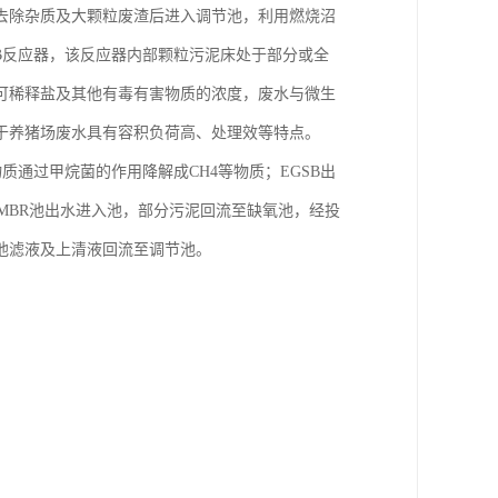
池去除杂质及大颗粒废渣后进入调节池，利用燃烧沼
SB反应器，该反应器内部颗粒污泥床处于部分或全
可稀释盐及其他有毒有害物质的浓度，废水与微生
于养猪场废水具有容积负荷高、处理效等特点。
质通过甲烷菌的作用降解成CH4等物质；EGSB出
MBR池出水进入池，部分污泥回流至缺氧池，经投
池滤液及上清液回流至调节池。