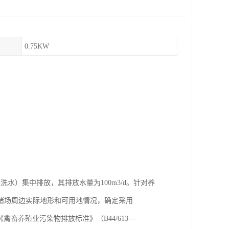
0.75KW
水）集中排放，其排放水量为100m3/d。针对养
猪场周边实际地形和可用地情况，确定采用
禽畜养殖业污染物排放标准》（B44/613—