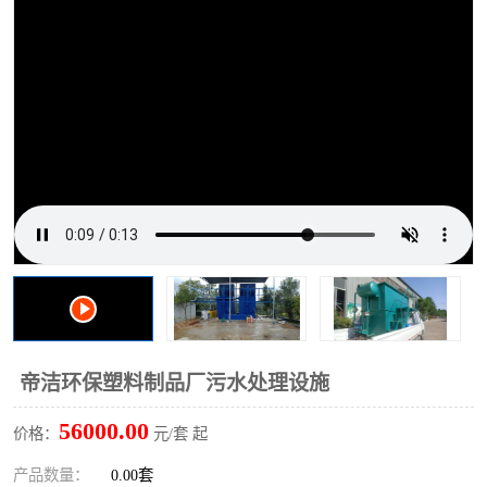
洗车废水处理设备
实验室污水处理设备
平流式溶气气浮机
风景区旅游景点污水处理
设备
高速服务区收费站污水处
微动力生化污水处理设备
理设备
海鲜加工污水处理设备
蒸发器设备价格
客运站污水处理设备
航站楼厕所污水处理设备
UASB厌氧塔
加油站油田景点旅游区污
水处理设备
风电场变电站污水处理设
叠螺污泥脱水机
帝洁环保塑料制品厂污水处理设施
备
疾控中心一体化设备处理
一体化净北槽污水处理设
56000.00
价格：
元/套 起
备
餐具消毒污水处理设备
豆制品污水处理设备
产品数量：
0.00套