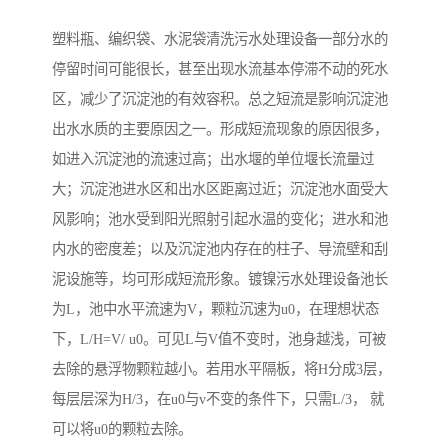
塑料瓶、编织袋、水泥袋清洗污水处理设备一部分水的
停留时间可能很长，甚至出现水流基本停滞不动的死水
区，减少了沉淀池的有效容积。总之短流是影响沉淀池
出水水质的主要原因之一。形成短流现象的原因很多，
如进入沉淀池的流速过高；出水堰的单位堰长流量过
大；沉淀池进水区和出水区距离过近；沉淀池水面受大
风影响；池水受到阳光照射引起水温的变化；进水和池
内水的密度差；以及沉淀池内存在的柱子、导流壁和刮
泥设施等，均可形成短流形象。镀镍污水处理设备池长
为L，池中水平流速为V，颗粒沉速为u0，在理想状态
下，L/H=V/ u0。可见L与V值不变时，池身越浅，可被
去除的悬浮物颗粒越小。若用水平隔板，将H分成3层，
每层层深为H/3，在u0与v不变的条件下，只需L/3， 就
可以将u0的颗粒去除。