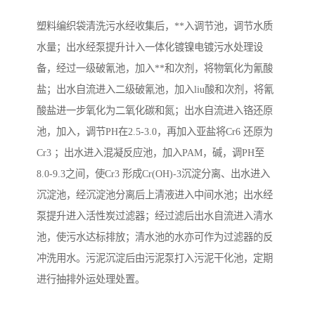
塑料编织袋清洗污水经收集后，**入调节池，调节水质
水量；出水经泵提升计入一体化镀镍电镀污水处理设
备，经过一级破氰池，加入**和次剂，将物氧化为氰酸
盐；出水自流进入二级破氰池，加入liu酸和次剂，将氰
酸盐进一步氧化为二氧化碳和氮；出水自流进入铬还原
池，加入，调节PH在2.5-3.0，再加入亚盐将Cr6 还原为
Cr3 ；出水进入混凝反应池，加入PAM，碱，调PH至
8.0-9.3之间，使Cr3 形成Cr(OH)-3沉淀分离、出水进入
沉淀池，经沉淀池分离后上清液进入中间水池；出水经
泵提升进入活性炭过滤器；经过滤后出水自流进入清水
池，使污水达标排放；清水池的水亦可作为过滤器的反
冲洗用水。污泥沉淀后由污泥泵打入污泥干化池，定期
进行抽排外运处理处置。