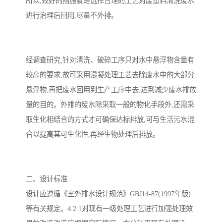
所以,较好的措施就是选择合理的工艺对废塑料清洗废水
进行治理后回用,尽量不外排。
备
汽车污水处理设备
你猜生活污水处理设备
农村生活污水处理设备
玻璃钢污水处理设备
经调查研究,针对清洗、破碎工序只对水中悬浮物含量有
疗养院污水处理设备
屠宰场污水处理
较高的要求,故可采用混凝处理工艺去除废水中的大部分
悬浮物,再把废水回用到生产工序中去,达到减少废水排放
生活污水处理设备
医疗污水处理设备
量的目的。外排的废水除采取一般的物化手段外,还需采
医疗机构污水处理设备
酿酒污水
取生化相结合的方式才可确保达标排放,可与生活污水混
合以提高其可生化性,再经生物处理后排放。
风景区生活一体化设备
纺织印染废水
豆制品污水
二、设计标准
设计应遵循《室外排水设计规范》GBJ14-87(1997年版)
等有关规定。4.2.1对现有一级处理工艺进行加强处理效