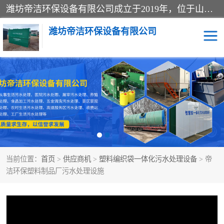
潍坊帝洁环保设备有限公司成立于2019年，位于山东省潍坊市潍城经济开发区；公司专注于环境保护专用设备及配件的研发、生产、安装与销售，同时涉及医用消毒设备、机电设备和仪器仪表的销售。此外，公司提供环保工程施工、环保技术研发与转让、技术服务以及环境工程专项设计服务，致力于为客户提供全面的环保解决方案，助力绿色可持续发展。
潍坊帝洁环保设备有限公司
一体化提升泵站
屠宰肉食品加工污水处理
设备
一体化生活污水处理设备
学校污水处理设备
医院污水处理设备
喷涂废水油墨废水
当前位置：
首页
>
供应商机
>
塑料编织袋一体化污水处理设备
> 帝
玻璃钢一体化污水处理设
水性涂料加工污水处理设
洁环保塑料制品厂污水处理设施
备
备
食品加工污水处理设备
工厂加工污水处理设备
养殖污水处理设备
洗涤污水处理设备