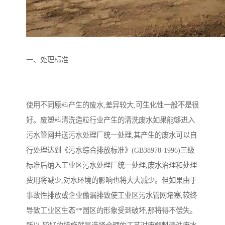
备
微动力污水处理设备
集中式生活污水处理设备
接触式一体化污水处理设
化粪池一体化污水处理设
一、处理标准
备
备
污水处理一体化设备
气浮机设备
淀粉污水处理设备
塑料污水处理设备
使用不同原料产生的废水,差异较大,可生化性一般不是很
好。废塑料清洗造粒行业产生的清洗废水如果能够进入
净水设备反渗透
奶制品加工污水处理设备
污水管网并送污水处理厂统一处理,其产生的废水可以自
喷漆污水处理设备
污水处理设备设备生产厂
行处理达到《污水综合排放标准》(GB38978-1996)三级
标准后纳入工业区污水处理厂统一处理,废水治理和处理
家
屠宰场一体化污水处设备
餐厨垃圾污水处理设备
费用将减少,对水环境的影响也将大大减少。但如果由于
生产厂家
洗车污水处理设备
变电站污水处理设备
事故性排放或企业偷漏排致使工业区污水管网堵塞,较终
导致工业区生态**园区的形象受到破坏,那将得不偿失。
熟食厂污水处理设备
美容院一体化污水处理设