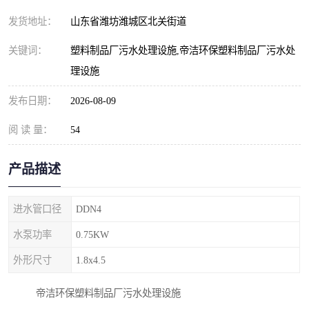
纺织印染污水处理设备
撬装式防暴污水处理设备
发货地址：
山东省潍坊潍城区北关街道
塑料编织袋一体化污水处
养老院污水处理一体化设
关键词：
塑料制品厂污水处理设施,帝洁环保塑料制品厂污水处
理设施
理设备
备
整形医院污水处理设备
厕所污水处理设备
发布日期：
2026-08-09
酿酒厂一体化污水处理设
生活污水处理设备
阅 读 量：
54
备
生活一体化污水处理设备
餐具清洗一体化污水处理
产品描述
酒店污水处理设备
酒店污水处理设备
进水管口径
DDN4
复合二氧化氯发生器污水
医疗一体化污水处理设备
水泵功率
0.75KW
处理设备
屠宰场一体化污水处理设
雨水收集设备
外形尺寸
1.8x4.5
备
地埋式一体化污水处理设
加药装置污水设备
帝洁环保塑料制品厂污水处理设施