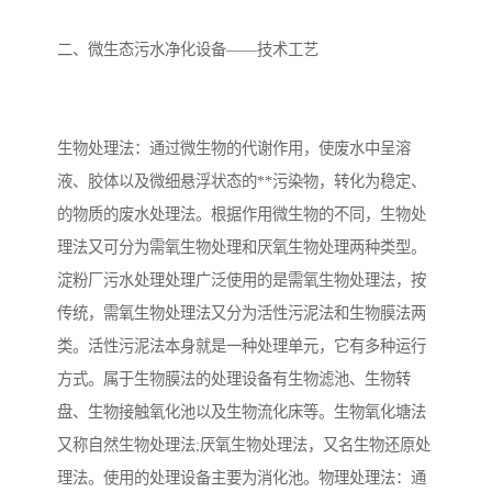
备
二、微生态污水净化设备——技术工艺
微动力污水处理设备
集中式生活污水处理设备
接触式一体化污水处理设
化粪池一体化污水处理设
生物处理法：通过微生物的代谢作用，使废水中呈溶
备
备
污水处理一体化设备
气浮机设备
液、胶体以及微细悬浮状态的**污染物，转化为稳定、
淀粉污水处理设备
塑料污水处理设备
的物质的废水处理法。根据作用微生物的不同，生物处
理法又可分为需氧生物处理和厌氧生物处理两种类型。
净水设备反渗透
奶制品加工污水处理设备
淀粉厂污水处理处理广泛使用的是需氧生物处理法，按
传统，需氧生物处理法又分为活性污泥法和生物膜法两
喷漆污水处理设备
污水处理设备设备生产厂
类。活性污泥法本身就是一种处理单元，它有多种运行
家
屠宰场一体化污水处设备
餐厨垃圾污水处理设备
方式。属于生物膜法的处理设备有生物滤池、生物转
盘、生物接触氧化池以及生物流化床等。生物氧化塘法
生产厂家
洗车污水处理设备
变电站污水处理设备
又称自然生物处理法;厌氧生物处理法，又名生物还原处
理法。使用的处理设备主要为消化池。物理处理法：通
熟食厂污水处理设备
美容院一体化污水处理设