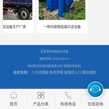
一体化碳钢混凝沉淀设备
磁絮凝污水处理设备生产厂家
您是第
3144928
位访客
版权所有 ©2026-08-09
1
潍坊帝洁环保设备有限公司
保留所有权利.
技术支持：
八方资源网
免责声明
管理员入口
网站地图
一体化絮凝沉淀池
混凝土搅拌站絮凝沉淀污水处理设备
首页
产品分类
热线电话
在线咨询