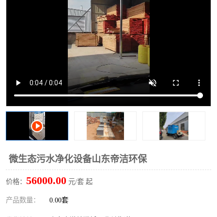
洗车废水处理设备
实验室污水处理设备
平流式溶气气浮机
风景区旅游景点污水处理
设备
高速服务区收费站污水处
微动力生化污水处理设备
理设备
海鲜加工污水处理设备
蒸发器设备价格
客运站污水处理设备
航站楼厕所污水处理设备
UASB厌氧塔
加油站油田景点旅游区污
水处理设备
风电场变电站污水处理设
叠螺污泥脱水机
微生态污水净化设备山东帝洁环保
备
疾控中心一体化设备处理
一体化净北槽污水处理设
56000.00
价格：
元/套 起
备
餐具消毒污水处理设备
豆制品污水处理设备
产品数量：
0.00套