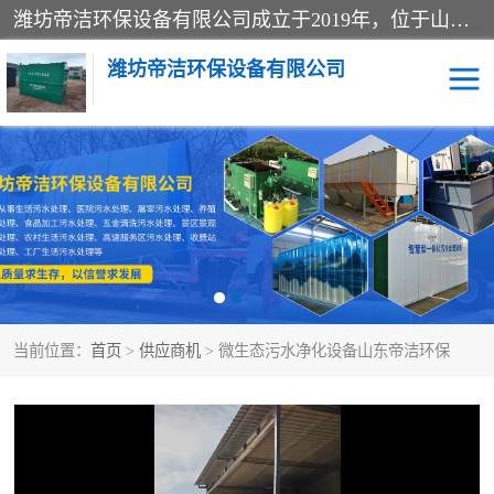
潍坊帝洁环保设备有限公司成立于2019年，位于山东省潍坊市潍城经济开发区；公司专注于环境保护专用设备及配件的研发、生产、安装与销售，同时涉及医用消毒设备、机电设备和仪器仪表的销售。此外，公司提供环保工程施工、环保技术研发与转让、技术服务以及环境工程专项设计服务，致力于为客户提供全面的环保解决方案，助力绿色可持续发展。
潍坊帝洁环保设备有限公司
一体化提升泵站
屠宰肉食品加工污水处理
设备
一体化生活污水处理设备
学校污水处理设备
医院污水处理设备
喷涂废水油墨废水
当前位置：
首页
>
供应商机
> 微生态污水净化设备山东帝洁环保
玻璃钢一体化污水处理设
水性涂料加工污水处理设
备
备
食品加工污水处理设备
工厂加工污水处理设备
养殖污水处理设备
洗涤污水处理设备