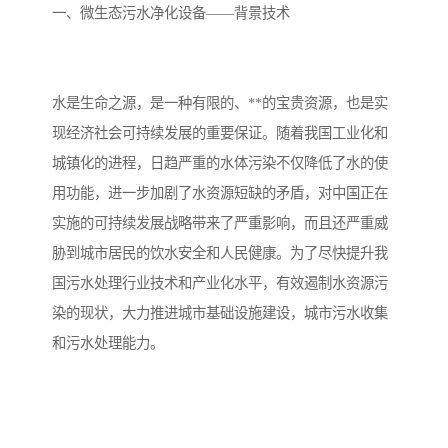
备设备
城乡生活污水处理设备设
MBR膜污水处理设备
一、微生态污水净化设备——背景技术
备
气浮机一体化污水处理设
污水处理设备生产厂家
备
印刷厂污水处理设备
二级生化污水处理设备
水是生命之源，是一种有限的、**的宝贵资源，也是实
现经济社会可持续发展的重要保证。随着我国工业化和
污水提升泵站
口腔科污水处理设备
城镇化的进程，日趋严重的水体污染不仅降低了水的使
用功能，进一步加剧了水资源短缺的矛盾，对中国正在
A2O污水处理设备
乡村污水处理一体化设备
实施的可持续发展战略带来了严重影响，而且还严重威
风景区生活污水处理一体
一体化污水处理设备
胁到城市居民的饮水安全和人民健康。为了尽快提升我
国污水处理行业技术和产业化水平，有效遏制水资源污
化设备
无动力一体化污水处理设
服务区一体化污水处理设
染的现状，大力推进城市基础设施建设，城市污水收集
和污水处理能力。
备
备
成套生活污水处理设备
小型污水处理设备
肉制品加工污水处理设备
农村一体化污水处理设备
金属配件洗涤污水处理设
小型一体化污水处理设备