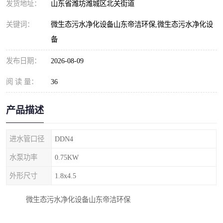
发货地址：
山东省潍坊潍城区北关街道
纺织印染污水处理设备
撬装式防暴污水处理设备
关键词：
微生态污水净化设备山东帝洁环保,微生态污水净化设
塑料编织袋一体化污水处
养老院污水处理一体化设
备
理设备
备
整形医院污水处理设备
厕所污水处理设备
发布日期：
2026-08-09
酿酒厂一体化污水处理设
生活污水处理设备
阅 读 量：
36
备
生活一体化污水处理设备
餐具清洗一体化污水处理
产品描述
酒店污水处理设备
酒店污水处理设备
进水管口径
DDN4
复合二氧化氯发生器污水
医疗一体化污水处理设备
水泵功率
0.75KW
外形尺寸
处理设备
1.8x4.5
屠宰场一体化污水处理设
雨水收集设备
微生态污水净化设备山东帝洁环保
备
地埋式一体化污水处理设
加药装置污水设备