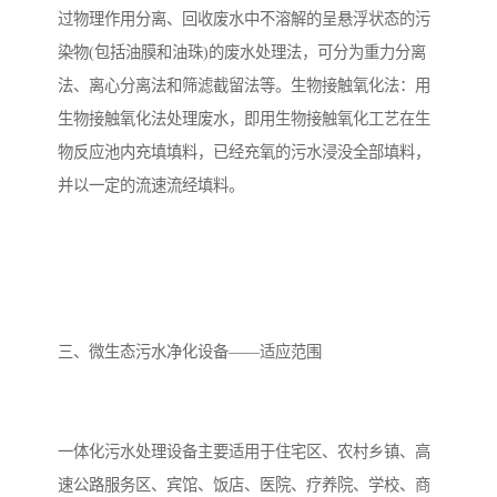
过物理作用分离、回收废水中不溶解的呈悬浮状态的污
备
汽车污水处理设备
你猜生活污水处理设备
染物(包括油膜和油珠)的废水处理法，可分为重力分离
法、离心分离法和筛滤截留法等。生物接触氧化法：用
农村生活污水处理设备
玻璃钢污水处理设备
生物接触氧化法处理废水，即用生物接触氧化工艺在生
疗养院污水处理设备
屠宰场污水处理
物反应池内充填填料，已经充氧的污水浸没全部填料，
并以一定的流速流经填料。
生活污水处理设备
医疗污水处理设备
医疗机构污水处理设备
酿酒污水
风景区生活一体化设备
纺织印染废水
三、微生态污水净化设备——适应范围
豆制品污水
一体化污水处理设备主要适用于住宅区、农村乡镇、高
速公路服务区、宾馆、饭店、医院、疗养院、学校、商