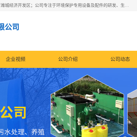
潍坊帝洁环保设备有限公司成立于2019年，位于山东省潍坊市潍城经济开发区；公司专注于环境保护专用设备及配件的研发、生产、安装与销售，同时涉及医用消毒设备、机电设备和仪器仪表的销售。此外，公司提供环保工程施工、环保技术研发与转让、技术服务以及环境工程专项设计服务，致力于为客户提供全面的环保解决方案，助力绿色可持续发展。
限公司
企业视频
公司介绍
公司动态