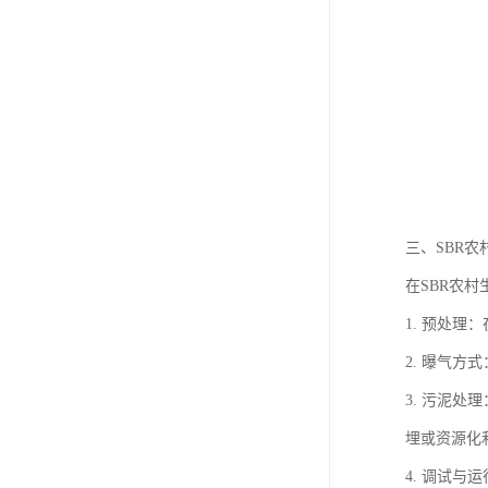
三、SBR
在SBR农
1. 预处
2. 曝气
3. 污泥
埋或资源化
4. 调试