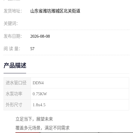
纺织印染污水处理设备
撬装式防暴污水处理设备
发货地址：
山东省潍坊潍城区北关街道
塑料编织袋一体化污水处
养老院污水处理一体化设
关键词：
理设备
备
整形医院污水处理设备
厕所污水处理设备
发布日期：
2026-08-08
酿酒厂一体化污水处理设
生活污水处理设备
阅 读 量：
57
备
生活一体化污水处理设备
餐具清洗一体化污水处理
产品描述
酒店污水处理设备
酒店污水处理设备
进水管口径
DDN4
复合二氧化氯发生器污水
医疗一体化污水处理设备
水泵功率
0.75KW
外形尺寸
处理设备
1.8x4.5
屠宰场一体化污水处理设
雨水收集设备
立足当下，展望未来
备
地埋式一体化污水处理设
加药装置污水设备
覆盖多元场景，满足不同需求