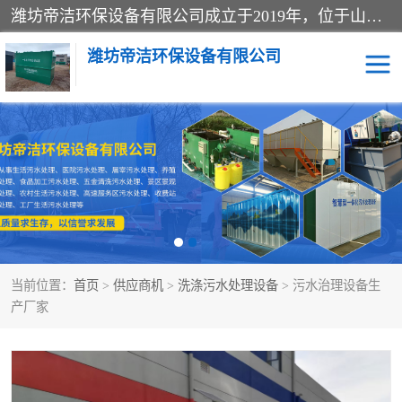
潍坊帝洁环保设备有限公司成立于2019年，位于山东省潍坊市潍城经济开发区；公司专注于环境保护专用设备及配件的研发、生产、安装与销售，同时涉及医用消毒设备、机电设备和仪器仪表的销售。此外，公司提供环保工程施工、环保技术研发与转让、技术服务以及环境工程专项设计服务，致力于为客户提供全面的环保解决方案，助力绿色可持续发展。
潍坊帝洁环保设备有限公司
一体化提升泵站
屠宰肉食品加工污水处理
设备
一体化生活污水处理设备
学校污水处理设备
医院污水处理设备
喷涂废水油墨废水
当前位置：
首页
>
供应商机
>
洗涤污水处理设备
> 污水治理设备生
玻璃钢一体化污水处理设
水性涂料加工污水处理设
产厂家
备
备
食品加工污水处理设备
工厂加工污水处理设备
养殖污水处理设备
洗涤污水处理设备