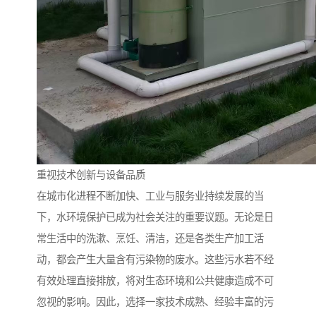
备
微动力污水处理设备
集中式生活污水处理设备
接触式一体化污水处理设
化粪池一体化污水处理设
备
备
污水处理一体化设备
气浮机设备
淀粉污水处理设备
塑料污水处理设备
净水设备反渗透
奶制品加工污水处理设备
重视技术创新与设备品质
在城市化进程不断加快、工业与服务业持续发展的当
喷漆污水处理设备
污水处理设备设备生产厂
下，水环境保护已成为社会关注的重要议题。无论是日
常生活中的洗漱、烹饪、清洁，还是各类生产加工活
家
屠宰场一体化污水处设备
餐厨垃圾污水处理设备
动，都会产生大量含有污染物的废水。这些污水若不经
生产厂家
洗车污水处理设备
变电站污水处理设备
有效处理直接排放，将对生态环境和公共健康造成不可
忽视的影响。因此，选择一家技术成熟、经验丰富的污
熟食厂污水处理设备
美容院一体化污水处理设