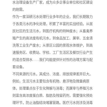
水治理设备生产厂家，成为众多企事业单位和社区建设
备
汽车污水处理设备
你猜生活污水处理设备
的刚需。
作为一家深耕污水处理行业多年的企业，我们长期致力
农村生活污水处理设备
玻璃钢污水处理设备
于各类污水的净化处理，积累了丰富的实战经验。从居
民社区的生活污水，到医疗机构的特种废水；从畜禽养
疗养院污水处理设备
屠宰场污水处理
殖产生的高浓度有机污水，到食品加工、屠宰、五金清
生活污水处理设备
医疗污水处理设备
洗等工业生产废水；从景区公园的景观水体维护，到高
速服务区、收费站、学校、工厂生活区及餐饮行业产生
医疗机构污水处理设备
酿酒污水
的混合型排水……我们均能提供针对性的治理方案与配
套设备。
风景区生活一体化设备
纺织印染废水
不同来源的污水，其成分、浓度、排放规律差异巨大。
豆制品污水
例如，生活污水主要包含有机物、悬浮物及微量病原
体，处理重点在于生化降解与消毒；而屠宰与养殖污水
则富含高浓度蛋白质、脂肪及残留药剂，需要强化预处
理环节，防止油脂结块堵塞管路。医疗污水则涉及消毒