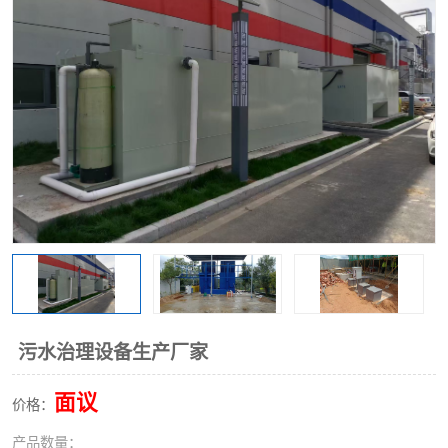
洗车废水处理设备
实验室污水处理设备
平流式溶气气浮机
风景区旅游景点污水处理
设备
高速服务区收费站污水处
微动力生化污水处理设备
理设备
海鲜加工污水处理设备
蒸发器设备价格
客运站污水处理设备
航站楼厕所污水处理设备
UASB厌氧塔
加油站油田景点旅游区污
水处理设备
风电场变电站污水处理设
叠螺污泥脱水机
污水治理设备生产厂家
备
疾控中心一体化设备处理
一体化净北槽污水处理设
面议
价格：
备
餐具消毒污水处理设备
豆制品污水处理设备
产品数量：