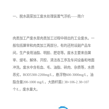
备设备
城乡生活污水处理设备设
MBR膜污水处理设备
备
气浮机一体化污水处理设
污水处理设备生产厂家
一、
脱水蔬菜加工废水处理装置气浮机
——简介
备
印刷厂污水处理设备
二级生化污水处理设备
污水提升泵站
口腔科污水处理设备
肉类加工产废水是肉类加工过程中排出的工业废水。一
般包括屠宰和肉类加工两部分，有的还附设副产品车
A2O污水处理设备
乡村污水处理一体化设备
间，生产食用油脂、明胶、肥皂等。废水主要来自屠
宰、煺毛、解体、开腔、清洁各工序及车间设备和地面
风景区生活污水处理一体
一体化污水处理设备
冲洗。废水中含有血、毛、油脂、碎肉、杂质等，水质
化设备
无动力一体化污水处理设
服务区一体化污水处理设
恶劣，BOD5300-2200mg/L，悬浮物600-3000mg/L，油
脂含量200-1000 mg/L，大肠杆菌2.38×106-2.38×107
备
备
成套生活污水处理设备
小型污水处理设备
个/L，废水量大。
肉制品加工污水处理设备
农村一体化污水处理设备
金属配件洗涤污水处理设
小型一体化污水处理设备