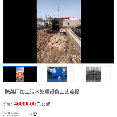
洗车废水处理设备
实验室污水处理设备
平流式溶气气浮机
风景区旅游景点污水处理
设备
高速服务区收费站污水处
微动力生化污水处理设备
理设备
海鲜加工污水处理设备
蒸发器设备价格
客运站污水处理设备
航站楼厕所污水处理设备
UASB厌氧塔
加油站油田景点旅游区污
水处理设备
风电场变电站污水处理设
叠螺污泥脱水机
腌菜厂加工污水处理设备工艺流程
备
疾控中心一体化设备处理
一体化净北槽污水处理设
46000.00
价格：
元/套 起
备
餐具消毒污水处理设备
豆制品污水处理设备
产品数量：
0.00套