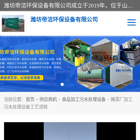
潍坊帝洁环保设备有限公司成立于2019年，位于山东省潍坊市潍城经济开发区；公司专注于环境保护专用设备及配件的研发、生产、安装与销售，同时涉及医用消毒设备、机电设备和仪器仪表的销售。此外，公司提供环保工程施工、环保技术研发与转让、技术服务以及环境工程专项设计服务，致力于为客户提供全面的环保解决方案，助力绿色可持续发展。
潍坊帝洁环保设备有限公司
一体化提升泵站
屠宰肉食品加工污水处理
设备
一体化生活污水处理设备
学校污水处理设备
医院污水处理设备
喷涂废水油墨废水
当前位置：
首页
>
供应商机
>
食品加工污水处理设备
> 腌菜厂加工
玻璃钢一体化污水处理设
水性涂料加工污水处理设
污水处理设备工艺流程
备
备
食品加工污水处理设备
工厂加工污水处理设备
养殖污水处理设备
洗涤污水处理设备