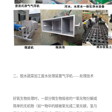
备
汽车污水处理设备
你猜生活污水处理设备
农村生活污水处理设备
玻璃钢污水处理设备
疗养院污水处理设备
屠宰场污水处理
生活污水处理设备
医疗污水处理设备
医疗机构污水处理设备
酿酒污水
风景区生活一体化设备
纺织印染废水
二、
脱水蔬菜加工废水处理装置气浮机
——处理技术
豆制品污水
好氧生物处理时，一部分微生物吸收的**氧化物分解成
简单的无机物（如**物中的碳被氧化成二氧化碳，氢与