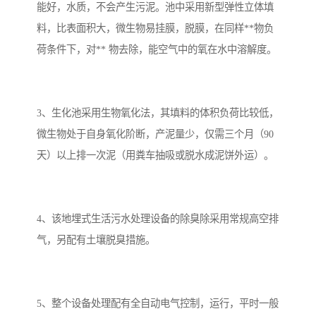
能好，水质，不会产生污泥。池中采用新型弹性立体填
料，比表面积大，微生物易挂膜，脱膜，在同样**物负
荷条件下，对** 物去除，能空气中的氧在水中溶解度。
3、生化池采用生物氧化法，其填料的体积负荷比较低，
微生物处于自身氧化阶断，产泥量少，仅需三个月（90
天）以上排一次泥（用粪车抽吸或脱水成泥饼外运）。
4、该地埋式生活污水处理设备的除臭除采用常规高空排
气，另配有土壤脱臭措施。
5、整个设备处理配有全自动电气控制，运行，平时一般