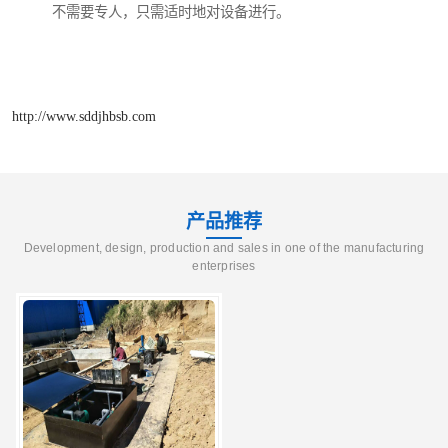
不需要专人，只需适时地对设备进行。
http://www.sddjhbsb.com
产品推荐
Development, design, production and sales in one of the manufacturing
enterprises