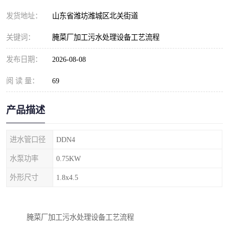
纺织印染污水处理设备
撬装式防暴污水处理设备
发货地址：
山东省潍坊潍城区北关街道
塑料编织袋一体化污水处
养老院污水处理一体化设
关键词：
腌菜厂加工污水处理设备工艺流程
理设备
备
整形医院污水处理设备
厕所污水处理设备
发布日期：
2026-08-08
阅 读 量：
酿酒厂一体化污水处理设
69
生活污水处理设备
备
生活一体化污水处理设备
餐具清洗一体化污水处理
产品描述
酒店污水处理设备
酒店污水处理设备
进水管口径
DDN4
复合二氧化氯发生器污水
医疗一体化污水处理设备
水泵功率
0.75KW
外形尺寸
1.8x4.5
处理设备
屠宰场一体化污水处理设
雨水收集设备
备
地埋式一体化污水处理设
加药装置污水设备
腌菜厂加工污水处理设备工艺流程