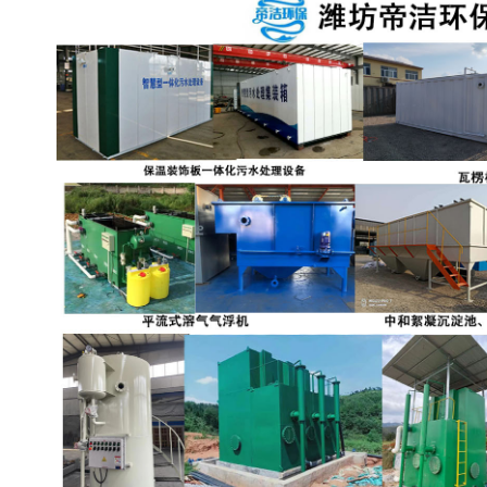
备
微动力污水处理设备
集中式生活污水处理设备
接触式一体化污水处理设
化粪池一体化污水处理设
备
备
污水处理一体化设备
气浮机设备
淀粉污水处理设备
塑料污水处理设备
净水设备反渗透
奶制品加工污水处理设备
喷漆污水处理设备
污水处理设备设备生产厂
家
屠宰场一体化污水处设备
餐厨垃圾污水处理设备
生产厂家
洗车污水处理设备
变电站污水处理设备
熟食厂污水处理设备
美容院一体化污水处理设