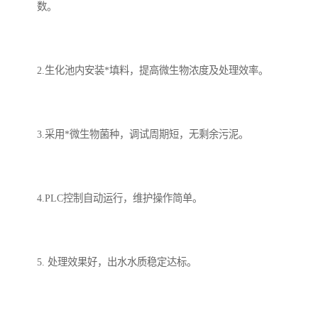
数。
备
微动力污水处理设备
集中式生活污水处理设备
接触式一体化污水处理设
化粪池一体化污水处理设
2.生化池内安装*填料，提高微生物浓度及处理效率。
备
备
污水处理一体化设备
气浮机设备
3.采用*微生物菌种，调试周期短，无剩余污泥。
淀粉污水处理设备
塑料污水处理设备
净水设备反渗透
奶制品加工污水处理设备
4.PLC控制自动运行，维护操作简单。
喷漆污水处理设备
污水处理设备设备生产厂
家
屠宰场一体化污水处设备
餐厨垃圾污水处理设备
5. 处理效果好，出水水质稳定达标。
生产厂家
洗车污水处理设备
变电站污水处理设备
熟食厂污水处理设备
美容院一体化污水处理设