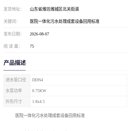
纺织印染污水处理设备
撬装式防暴污水处理设备
发货地址：
山东省潍坊潍城区北关街道
塑料编织袋一体化污水处
养老院污水处理一体化设
关键词：
医院一体化污水处理成套设备回用标准
理设备
备
整形医院污水处理设备
厕所污水处理设备
发布日期：
2026-08-07
阅 读 量：
酿酒厂一体化污水处理设
75
生活污水处理设备
备
生活一体化污水处理设备
餐具清洗一体化污水处理
产品描述
酒店污水处理设备
酒店污水处理设备
进水管口径
DDN4
复合二氧化氯发生器污水
医疗一体化污水处理设备
水泵功率
0.75KW
外形尺寸
1.8x4.5
处理设备
屠宰场一体化污水处理设
雨水收集设备
医院一体化污水处理成套设备回用标准
备
地埋式一体化污水处理设
加药装置污水设备