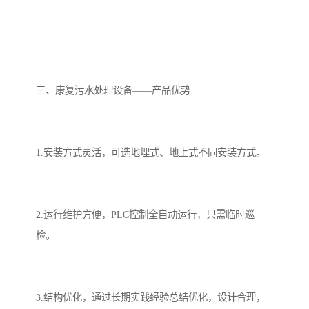
备
汽车污水处理设备
你猜生活污水处理设备
农村生活污水处理设备
玻璃钢污水处理设备
三、康复污水处理设备——产品优势
疗养院污水处理设备
屠宰场污水处理
生活污水处理设备
医疗污水处理设备
1.安装方式灵活，可选地埋式、地上式不同安装方式。
医疗机构污水处理设备
酿酒污水
风景区生活一体化设备
纺织印染废水
2.运行维护方便，PLC控制全自动运行，只需临时巡
豆制品污水
检。
3.结构优化，通过长期实践经验总结优化，设计合理，