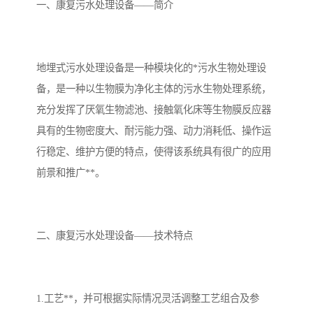
备设备
城乡生活污水处理设备设
MBR膜污水处理设备
一、康复污水处理设备——简介
备
气浮机一体化污水处理设
污水处理设备生产厂家
地埋式污水处理设备是一种模块化的*污水生物处理设
备
印刷厂污水处理设备
二级生化污水处理设备
备，是一种以生物膜为净化主体的污水生物处理系统，
污水提升泵站
口腔科污水处理设备
充分发挥了厌氧生物滤池、接触氧化床等生物膜反应器
具有的生物密度大、耐污能力强、动力消耗低、操作运
A2O污水处理设备
乡村污水处理一体化设备
行稳定、维护方便的特点，使得该系统具有很广的应用
前景和推广**。
风景区生活污水处理一体
一体化污水处理设备
化设备
无动力一体化污水处理设
服务区一体化污水处理设
二、康复污水处理设备——技术特点
备
备
成套生活污水处理设备
小型污水处理设备
肉制品加工污水处理设备
农村一体化污水处理设备
1.工艺**，并可根据实际情况灵活调整工艺组合及参
金属配件洗涤污水处理设
小型一体化污水处理设备