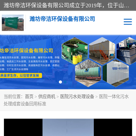
潍坊帝洁环保设备有限公司成立于2019年，位于山东省潍坊市潍城经济开发区；公司专注于环境保护专用设备及配件的研发、生产、安装与销售，同时涉及医用消毒设备、机电设备和仪器仪表的销售。此外，公司提供环保工程施工、环保技术研发与转让、技术服务以及环境工程专项设计服务，致力于为客户提供全面的环保解决方案，助力绿色可持续发展。
潍坊帝洁环保设备有限公司
一体化提升泵站
屠宰肉食品加工污水处理
设备
一体化生活污水处理设备
学校污水处理设备
医院污水处理设备
喷涂废水油墨废水
当前位置：
首页
>
供应商机
>
医院污水处理设备
> 医院一体化污水
玻璃钢一体化污水处理设
水性涂料加工污水处理设
处理成套设备回用标准
备
备
食品加工污水处理设备
工厂加工污水处理设备
养殖污水处理设备
洗涤污水处理设备