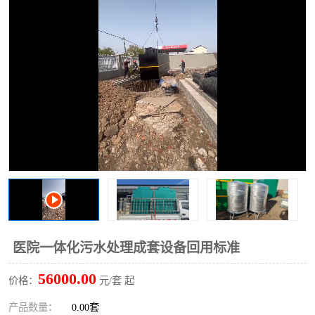
洗车废水处理设备
实验室污水处理设备
平流式溶气气浮机
风景区旅游景点污水处理
设备
高速服务区收费站污水处
微动力生化污水处理设备
理设备
海鲜加工污水处理设备
蒸发器设备价格
客运站污水处理设备
航站楼厕所污水处理设备
UASB厌氧塔
加油站油田景点旅游区污
水处理设备
风电场变电站污水处理设
叠螺污泥脱水机
医院一体化污水处理成套设备回用标准
备
疾控中心一体化设备处理
一体化净北槽污水处理设
56000.00
价格：
元/套 起
备
餐具消毒污水处理设备
豆制品污水处理设备
产品数量：
0.00套