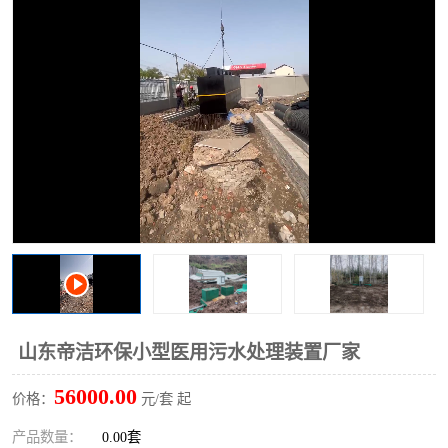
洗车废水处理设备
实验室污水处理设备
平流式溶气气浮机
风景区旅游景点污水处理
设备
高速服务区收费站污水处
微动力生化污水处理设备
理设备
海鲜加工污水处理设备
蒸发器设备价格
客运站污水处理设备
航站楼厕所污水处理设备
UASB厌氧塔
加油站油田景点旅游区污
水处理设备
风电场变电站污水处理设
叠螺污泥脱水机
山东帝洁环保小型医用污水处理装置厂家
备
疾控中心一体化设备处理
一体化净北槽污水处理设
56000.00
价格：
元/套 起
备
餐具消毒污水处理设备
豆制品污水处理设备
产品数量：
0.00套