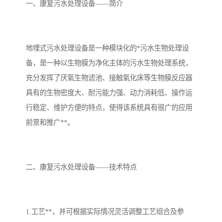
备设备
城乡生活污水处理设备设
MBR膜污水处理设备
一、康复污水处理设备——简介
备
气浮机一体化污水处理设
污水处理设备生产厂家
地埋式污水处理设备是一种模块化的*污水生物处理设
备
印刷厂污水处理设备
二级生化污水处理设备
备，是一种以生物膜为净化主体的污水生物处理系统，
污水提升泵站
口腔科污水处理设备
充分发挥了厌氧生物滤池、接触氧化床等生物膜反应器
具有的生物密度大、耐污能力强、动力消耗低、操作运
A2O污水处理设备
乡村污水处理一体化设备
行稳定、维护方便的特点，使得该系统具有很广的应用
前景和推广**。
风景区生活污水处理一体
一体化污水处理设备
化设备
无动力一体化污水处理设
服务区一体化污水处理设
二、康复污水处理设备——技术特点
备
备
成套生活污水处理设备
小型污水处理设备
肉制品加工污水处理设备
农村一体化污水处理设备
1.工艺**，并可根据实际情况灵活调整工艺组合及参
金属配件洗涤污水处理设
小型一体化污水处理设备