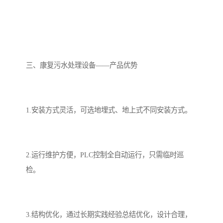
备
汽车污水处理设备
你猜生活污水处理设备
农村生活污水处理设备
玻璃钢污水处理设备
三、康复污水处理设备——产品优势
疗养院污水处理设备
屠宰场污水处理
生活污水处理设备
医疗污水处理设备
1.安装方式灵活，可选地埋式、地上式不同安装方式。
医疗机构污水处理设备
酿酒污水
风景区生活一体化设备
纺织印染废水
2.运行维护方便，PLC控制全自动运行，只需临时巡
豆制品污水
检。
3.结构优化，通过长期实践经验总结优化，设计合理，