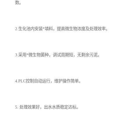
数。
备
微动力污水处理设备
集中式生活污水处理设备
接触式一体化污水处理设
化粪池一体化污水处理设
2.生化池内安装*填料，提高微生物浓度及处理效率。
备
备
污水处理一体化设备
气浮机设备
3.采用*微生物菌种，调试周期短，无剩余污泥。
淀粉污水处理设备
塑料污水处理设备
净水设备反渗透
奶制品加工污水处理设备
4.PLC控制自动运行，维护操作简单。
喷漆污水处理设备
污水处理设备设备生产厂
家
屠宰场一体化污水处设备
餐厨垃圾污水处理设备
5. 处理效果好，出水水质稳定达标。
生产厂家
洗车污水处理设备
变电站污水处理设备
熟食厂污水处理设备
美容院一体化污水处理设