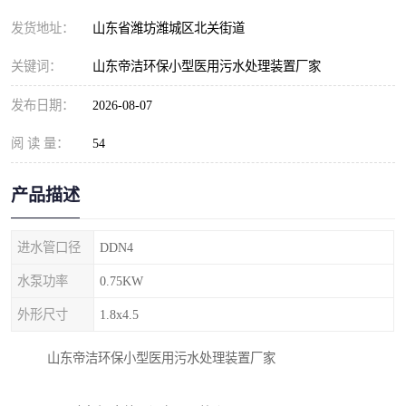
纺织印染污水处理设备
撬装式防暴污水处理设备
发货地址：
山东省潍坊潍城区北关街道
塑料编织袋一体化污水处
养老院污水处理一体化设
关键词：
山东帝洁环保小型医用污水处理装置厂家
理设备
备
整形医院污水处理设备
厕所污水处理设备
发布日期：
2026-08-07
阅 读 量：
酿酒厂一体化污水处理设
54
生活污水处理设备
备
生活一体化污水处理设备
餐具清洗一体化污水处理
产品描述
酒店污水处理设备
酒店污水处理设备
进水管口径
DDN4
复合二氧化氯发生器污水
医疗一体化污水处理设备
水泵功率
0.75KW
外形尺寸
1.8x4.5
处理设备
屠宰场一体化污水处理设
雨水收集设备
山东帝洁环保小型医用污水处理装置厂家
备
地埋式一体化污水处理设
加药装置污水设备