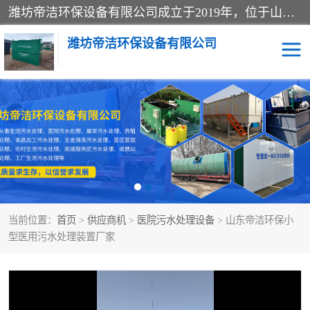
潍坊帝洁环保设备有限公司成立于2019年，位于山东省潍坊市潍城经济开发区；公司专注于环境保护专用设备及配件的研发、生产、安装与销售，同时涉及医用消毒设备、机电设备和仪器仪表的销售。此外，公司提供环保工程施工、环保技术研发与转让、技术服务以及环境工程专项设计服务，致力于为客户提供全面的环保解决方案，助力绿色可持续发展。
潍坊帝洁环保设备有限公司
一体化提升泵站
屠宰肉食品加工污水处理
设备
一体化生活污水处理设备
学校污水处理设备
医院污水处理设备
喷涂废水油墨废水
当前位置：
首页
>
供应商机
>
医院污水处理设备
> 山东帝洁环保小
玻璃钢一体化污水处理设
水性涂料加工污水处理设
型医用污水处理装置厂家
备
备
食品加工污水处理设备
工厂加工污水处理设备
养殖污水处理设备
洗涤污水处理设备