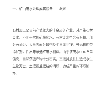
备设备
城乡生活污水处理设备设
MBR膜污水处理设备
一、矿山废水处理成套设备——概述
备
气浮机一体化污水处理设
污水处理设备生产厂家
备
印刷厂污水处理设备
二级生化污水处理设备
石材加工是目前产值较大的非金属矿产业，其产生石材
污水提升泵站
口腔科污水处理设备
废水。不同于常规矿粉废水，石材废水中含有石粉、部
分石油烃、大量表面分散剂及少量氯化铵、等无机盐类
A2O污水处理设备
乡村污水处理一体化设备
添加剂，性质与浮选矿废水相似。由于该废水COD含量
偏高，自然沉淀产物十分密实，直接排放往往造成水生
风景区生活污水处理一体
一体化污水处理设备
生物死亡、土壤覆盖板结的问题，造成严重的环境破
化设备
无动力一体化污水处理设
服务区一体化污水处理设
坏。
备
备
成套生活污水处理设备
小型污水处理设备
肉制品加工污水处理设备
农村一体化污水处理设备
金属配件洗涤污水处理设
小型一体化污水处理设备