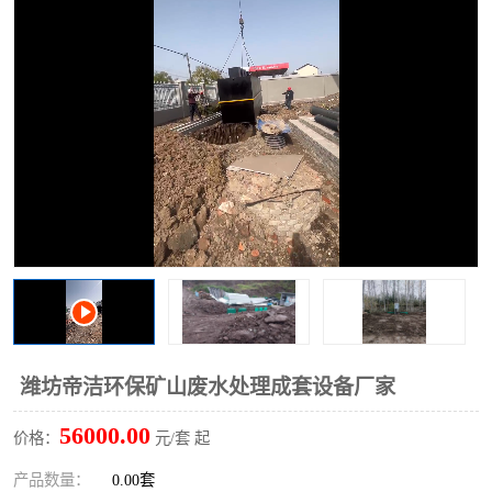
洗车废水处理设备
实验室污水处理设备
平流式溶气气浮机
风景区旅游景点污水处理
设备
高速服务区收费站污水处
微动力生化污水处理设备
理设备
海鲜加工污水处理设备
蒸发器设备价格
客运站污水处理设备
航站楼厕所污水处理设备
UASB厌氧塔
加油站油田景点旅游区污
水处理设备
风电场变电站污水处理设
叠螺污泥脱水机
潍坊帝洁环保矿山废水处理成套设备厂家
备
疾控中心一体化设备处理
一体化净北槽污水处理设
56000.00
价格：
元/套 起
备
餐具消毒污水处理设备
豆制品污水处理设备
产品数量：
0.00套