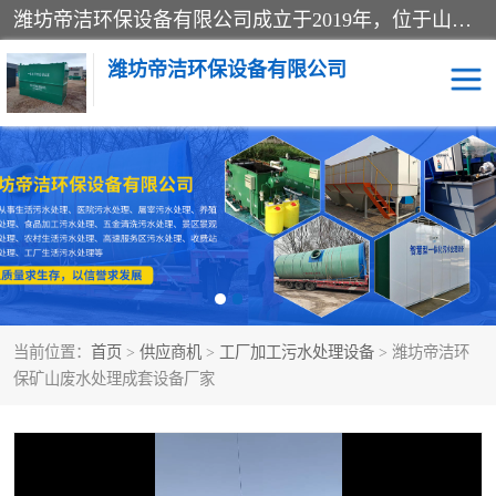
潍坊帝洁环保设备有限公司成立于2019年，位于山东省潍坊市潍城经济开发区；公司专注于环境保护专用设备及配件的研发、生产、安装与销售，同时涉及医用消毒设备、机电设备和仪器仪表的销售。此外，公司提供环保工程施工、环保技术研发与转让、技术服务以及环境工程专项设计服务，致力于为客户提供全面的环保解决方案，助力绿色可持续发展。
潍坊帝洁环保设备有限公司
一体化提升泵站
屠宰肉食品加工污水处理
设备
一体化生活污水处理设备
学校污水处理设备
医院污水处理设备
喷涂废水油墨废水
当前位置：
首页
>
供应商机
>
工厂加工污水处理设备
> 潍坊帝洁环
玻璃钢一体化污水处理设
水性涂料加工污水处理设
保矿山废水处理成套设备厂家
备
备
食品加工污水处理设备
工厂加工污水处理设备
养殖污水处理设备
洗涤污水处理设备