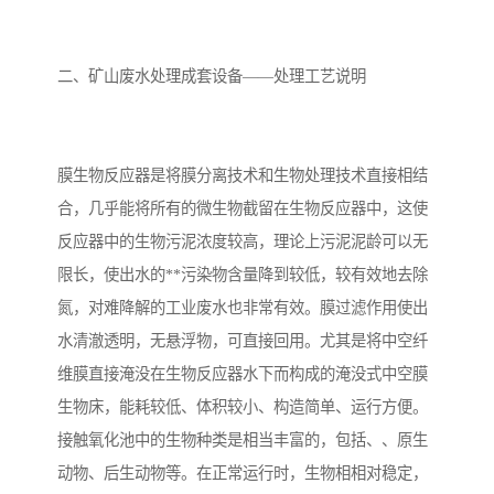
备
微动力污水处理设备
集中式生活污水处理设备
二、矿山废水处理成套设备——处理工艺说明
接触式一体化污水处理设
化粪池一体化污水处理设
备
备
污水处理一体化设备
气浮机设备
膜生物反应器是将膜分离技术和生物处理技术直接相结
合，几乎能将所有的微生物截留在生物反应器中，这使
淀粉污水处理设备
塑料污水处理设备
反应器中的生物污泥浓度较高，理论上污泥泥龄可以无
净水设备反渗透
奶制品加工污水处理设备
限长，使出水的**污染物含量降到较低，较有效地去除
氮，对难降解的工业废水也非常有效。膜过滤作用使出
喷漆污水处理设备
污水处理设备设备生产厂
水清澈透明，无悬浮物，可直接回用。尤其是将中空纤
家
维膜直接淹没在生物反应器水下而构成的淹没式中空膜
屠宰场一体化污水处设备
餐厨垃圾污水处理设备
生物床，能耗较低、体积较小、构造简单、运行方便。
生产厂家
洗车污水处理设备
变电站污水处理设备
接触氧化池中的生物种类是相当丰富的，包括、、原生
动物、后生动物等。在正常运行时，生物相相对稳定，
熟食厂污水处理设备
美容院一体化污水处理设