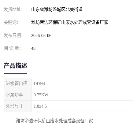
纺织印染污水处理设备
撬装式防暴污水处理设备
发货地址：
山东省潍坊潍城区北关街道
塑料编织袋一体化污水处
养老院污水处理一体化设
关键词：
潍坊帝洁环保矿山废水处理成套设备厂家
理设备
备
整形医院污水处理设备
厕所污水处理设备
发布日期：
2026-08-06
阅 读 量：
酿酒厂一体化污水处理设
48
生活污水处理设备
备
生活一体化污水处理设备
餐具清洗一体化污水处理
产品描述
酒店污水处理设备
酒店污水处理设备
进水管口径
DDN4
复合二氧化氯发生器污水
医疗一体化污水处理设备
水泵功率
0.75KW
外形尺寸
1.8x4.5
处理设备
屠宰场一体化污水处理设
雨水收集设备
潍坊帝洁环保矿山废水处理成套设备厂家
备
地埋式一体化污水处理设
加药装置污水设备