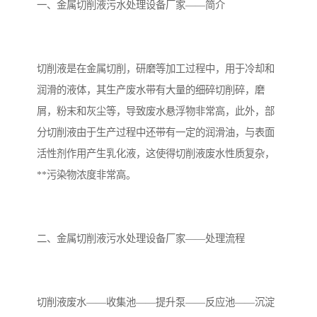
备设备
城乡生活污水处理设备设
MBR膜污水处理设备
一、金属切削液污水处理设备厂家——简介
备
气浮机一体化污水处理设
污水处理设备生产厂家
切削液是在金属切削，研磨等加工过程中，用于冷却和
备
印刷厂污水处理设备
二级生化污水处理设备
润滑的液体，其生产废水带有大量的细碎切削碎，磨
污水提升泵站
口腔科污水处理设备
屑，粉末和灰尘等，导致废水悬浮物非常高，此外，部
分切削液由于生产过程中还带有一定的润滑油，与表面
A2O污水处理设备
乡村污水处理一体化设备
活性剂作用产生乳化液，这使得切削液废水性质复杂，
**污染物浓度非常高。
风景区生活污水处理一体
一体化污水处理设备
化设备
无动力一体化污水处理设
服务区一体化污水处理设
二、金属切削液污水处理设备厂家——处理流程
备
备
成套生活污水处理设备
小型污水处理设备
肉制品加工污水处理设备
农村一体化污水处理设备
切削液废水——收集池——提升泵——反应池——沉淀
金属配件洗涤污水处理设
小型一体化污水处理设备