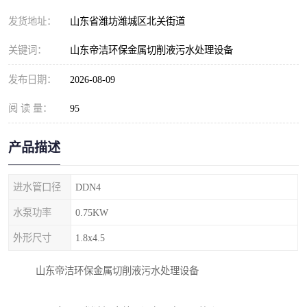
纺织印染污水处理设备
撬装式防暴污水处理设备
发货地址：
山东省潍坊潍城区北关街道
塑料编织袋一体化污水处
养老院污水处理一体化设
关键词：
山东帝洁环保金属切削液污水处理设备
理设备
备
整形医院污水处理设备
厕所污水处理设备
发布日期：
2026-08-09
阅 读 量：
酿酒厂一体化污水处理设
95
生活污水处理设备
备
生活一体化污水处理设备
餐具清洗一体化污水处理
产品描述
酒店污水处理设备
酒店污水处理设备
进水管口径
DDN4
复合二氧化氯发生器污水
医疗一体化污水处理设备
水泵功率
0.75KW
外形尺寸
1.8x4.5
处理设备
屠宰场一体化污水处理设
雨水收集设备
山东帝洁环保金属切削液污水处理设备
备
地埋式一体化污水处理设
加药装置污水设备