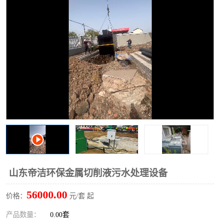
洗车废水处理设备
实验室污水处理设备
平流式溶气气浮机
风景区旅游景点污水处理
设备
高速服务区收费站污水处
微动力生化污水处理设备
理设备
海鲜加工污水处理设备
蒸发器设备价格
客运站污水处理设备
航站楼厕所污水处理设备
UASB厌氧塔
加油站油田景点旅游区污
水处理设备
风电场变电站污水处理设
叠螺污泥脱水机
山东帝洁环保金属切削液污水处理设备
备
疾控中心一体化设备处理
一体化净北槽污水处理设
56000.00
价格：
元/套 起
备
餐具消毒污水处理设备
豆制品污水处理设备
产品数量：
0.00套