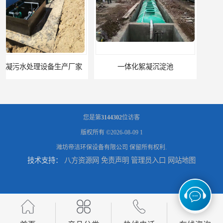
一体化絮凝沉淀池
您是第
3144302
位访客
版权所有 ©2026-08-09
1
潍坊帝洁环保设备有限公司
保留所有权利.
技术支持：
八方资源网
免责声明
管理员入口
网站地图
混凝土搅拌站絮凝沉淀污水处理设备
一体化碳钢絮凝沉淀设备去除悬浮球物