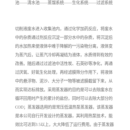
池——清水池——蒸馏系统——生化系统——过滤系统
备
微动力污水处理设备
集中式生活污水处理设备
接触式一体化污水处理设
化粪池一体化污水处理设
切削液废水进入收集池内，通过化学加药反应，将废水
中的杂质通过剂反应沉淀一部分水中的杂质，将沉淀后
备
备
污水处理一体化设备
气浮机设备
的水加热来使液体中难于降解的**污染物分离，液体变
为蒸汽后，让蒸汽冷却再凝结为液体，水质得到有效的
淀粉污水处理设备
塑料污水处理设备
改善。随后通过过滤池中活性炭、石英砂等净化，再通
净水设备反渗透
奶制品加工污水处理设备
过厌氧、好氧生化处理，再经滤膜筛分作用下，将液体
中的悬浮物、泥沙、大分子**物等被滤膜截留下来，从
喷漆污水处理设备
污水处理设备设备生产厂
而实现达标排放。采用蒸发器的目的是可以去除废水在
家
循环回用时产生的累计的盐份，同时可以去除大部分的
屠宰场一体化污水处设备
餐厨垃圾污水处理设备
COD；蒸发器选用的是常压低温热泵蒸发器，该蒸发器
生产厂家
洗车污水处理设备
变电站污水处理设备
是本公司自行开发设计的蒸发器，其利用热泵技术，能
效比可达到3.5以上，大大降低了运行费用。由于蒸发器
熟食厂污水处理设备
美容院一体化污水处理设