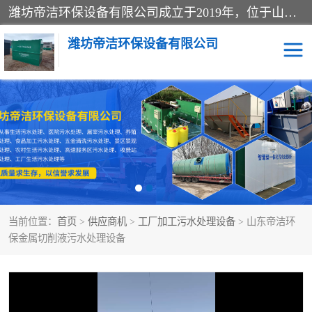
潍坊帝洁环保设备有限公司成立于2019年，位于山东省潍坊市潍城经济开发区；公司专注于环境保护专用设备及配件的研发、生产、安装与销售，同时涉及医用消毒设备、机电设备和仪器仪表的销售。此外，公司提供环保工程施工、环保技术研发与转让、技术服务以及环境工程专项设计服务，致力于为客户提供全面的环保解决方案，助力绿色可持续发展。
潍坊帝洁环保设备有限公司
一体化提升泵站
屠宰肉食品加工污水处理
设备
一体化生活污水处理设备
学校污水处理设备
医院污水处理设备
喷涂废水油墨废水
当前位置：
首页
>
供应商机
>
工厂加工污水处理设备
> 山东帝洁环
玻璃钢一体化污水处理设
水性涂料加工污水处理设
保金属切削液污水处理设备
备
备
食品加工污水处理设备
工厂加工污水处理设备
养殖污水处理设备
洗涤污水处理设备