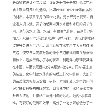
是直桶式设计不易堵塞。该蒸发器由于是常压低温在材
备
汽车污水处理设备
你猜生活污水处理设备
质上就是有多种的选择，比如PPH/HDPE/FRP等耐腐蚀
的材质。本项目采用的是PP材质。污水经污水管道，自
农村生活污水处理设备
玻璃钢污水处理设备
流进入调节池。调节池起到对污水水量和水质的调节作
用，调节污水pH值、水温，有预曝气作用，在调节池内
疗养院污水处理设备
屠宰场污水处理
加入污水量不**2倍的清水进行破乳稀释。调节池的水经
生活污水处理设备
医疗污水处理设备
过提升泵进入气浮机，溶气系统在水中产生大量的微细
气泡，使空气以高度分散的微小气泡形式附着在悬浮物
医疗机构污水处理设备
酿酒污水
颗粒上，造成密度小于水的状态，利用浮力原理使其浮
在水面，从而实现固-液分离跟液-液分离，同时通过加
风景区生活一体化设备
纺织印染废水
药装置，化学剂跟水体内的杂质进行化学作用，大部分
豆制品污水
的杂质化为絮凝沉淀物。另外，对切削液污水中的色剂
跟异味有较好的去除效果。调节池中的污水经潜水泵提
升进入该池，并接纳二沉池回流的污泥。池内*水解填
料，有较好的截流和效果，高分子**物水解成低分子**