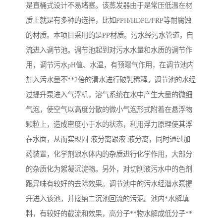
是直桶式设计不易堵塞。该蒸发器由于是常压低温在材
备
汽车污水处理设备
你猜生活污水处理设备
质上就是有多种的选择，比如PPH/HDPE/FRP等耐腐蚀
的材质。本项目采用的是PP材质。污水经污水管道，自
农村生活污水处理设备
玻璃钢污水处理设备
流进入调节池。调节池起到对污水水量和水质的调节作
用，调节污水pH值、水温，有预曝气作用，在调节池内
疗养院污水处理设备
屠宰场污水处理
加入污水量不**2倍的清水进行破乳稀释。调节池的水经
生活污水处理设备
医疗污水处理设备
过提升泵进入气浮机，溶气系统在水中产生大量的微细
气泡，使空气以高度分散的微小气泡形式附着在悬浮物
医疗机构污水处理设备
酿酒污水
颗粒上，造成密度小于水的状态，利用浮力原理使其浮
在水面，从而实现固-液分离跟液-液分离，同时通过加
风景区生活一体化设备
纺织印染废水
药装置，化学剂跟水体内的杂质进行化学作用，大部分
豆制品污水
的杂质化为絮凝沉淀物。另外，对切削液污水中的色剂
跟异味有较好的去除效果。调节池中的污水经潜水泵提
升进入该池，并接纳二沉池回流的污泥。池内*水解填
料，有较好的截流和效果，高分子**物水解成低分子**