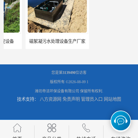
磁絮凝污水处理设备生产厂家
一体化絮凝沉淀池
您是第
3139490
位访客
版权所有 ©2026-08-09
1
潍坊帝洁环保设备有限公司
保留所有权利.
技术支持：
八方资源网
免责声明
管理员入口
网站地图
混凝土搅拌站絮凝沉淀污水处理设备
一体化碳钢絮凝沉淀设备去除悬浮球物