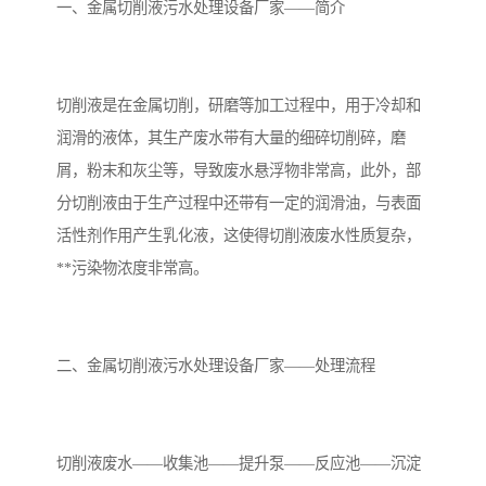
备设备
城乡生活污水处理设备设
MBR膜污水处理设备
一、金属切削液污水处理设备厂家——简介
备
气浮机一体化污水处理设
污水处理设备生产厂家
切削液是在金属切削，研磨等加工过程中，用于冷却和
备
印刷厂污水处理设备
二级生化污水处理设备
润滑的液体，其生产废水带有大量的细碎切削碎，磨
污水提升泵站
口腔科污水处理设备
屑，粉末和灰尘等，导致废水悬浮物非常高，此外，部
分切削液由于生产过程中还带有一定的润滑油，与表面
A2O污水处理设备
乡村污水处理一体化设备
活性剂作用产生乳化液，这使得切削液废水性质复杂，
**污染物浓度非常高。
风景区生活污水处理一体
一体化污水处理设备
化设备
无动力一体化污水处理设
服务区一体化污水处理设
二、金属切削液污水处理设备厂家——处理流程
备
备
成套生活污水处理设备
小型污水处理设备
肉制品加工污水处理设备
农村一体化污水处理设备
切削液废水——收集池——提升泵——反应池——沉淀
金属配件洗涤污水处理设
小型一体化污水处理设备