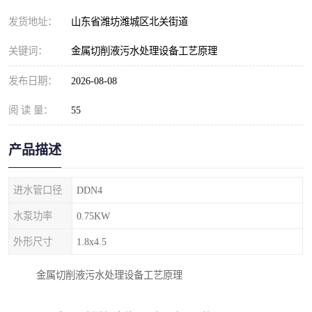
纺织印染污水处理设备
撬装式防暴污水处理设备
发货地址：
山东省潍坊潍城区北关街道
塑料编织袋一体化污水处
养老院污水处理一体化设
关键词：
金属切削液污水处理设备工艺原理
理设备
备
整形医院污水处理设备
厕所污水处理设备
发布日期：
2026-08-08
阅 读 量：
酿酒厂一体化污水处理设
55
生活污水处理设备
备
生活一体化污水处理设备
餐具清洗一体化污水处理
产品描述
酒店污水处理设备
酒店污水处理设备
进水管口径
DDN4
复合二氧化氯发生器污水
医疗一体化污水处理设备
水泵功率
0.75KW
外形尺寸
1.8x4.5
处理设备
屠宰场一体化污水处理设
雨水收集设备
金属切削液污水处理设备工艺原理
备
地埋式一体化污水处理设
加药装置污水设备