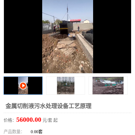
洗车废水处理设备
实验室污水处理设备
平流式溶气气浮机
风景区旅游景点污水处理
设备
高速服务区收费站污水处
微动力生化污水处理设备
理设备
海鲜加工污水处理设备
蒸发器设备价格
客运站污水处理设备
航站楼厕所污水处理设备
UASB厌氧塔
加油站油田景点旅游区污
水处理设备
风电场变电站污水处理设
叠螺污泥脱水机
金属切削液污水处理设备工艺原理
备
疾控中心一体化设备处理
一体化净北槽污水处理设
56000.00
价格：
元/套 起
备
餐具消毒污水处理设备
豆制品污水处理设备
产品数量：
0.00套