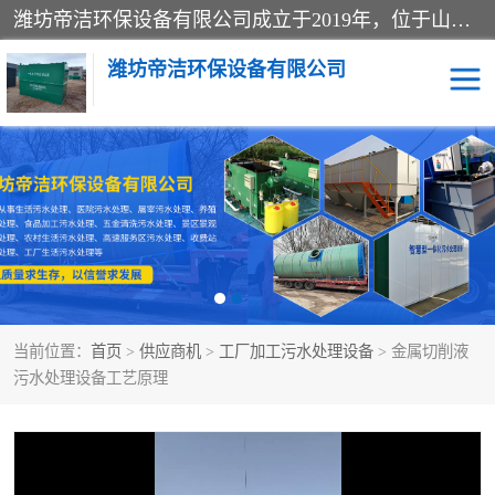
潍坊帝洁环保设备有限公司成立于2019年，位于山东省潍坊市潍城经济开发区；公司专注于环境保护专用设备及配件的研发、生产、安装与销售，同时涉及医用消毒设备、机电设备和仪器仪表的销售。此外，公司提供环保工程施工、环保技术研发与转让、技术服务以及环境工程专项设计服务，致力于为客户提供全面的环保解决方案，助力绿色可持续发展。
潍坊帝洁环保设备有限公司
一体化提升泵站
屠宰肉食品加工污水处理
设备
一体化生活污水处理设备
学校污水处理设备
医院污水处理设备
喷涂废水油墨废水
当前位置：
首页
>
供应商机
>
工厂加工污水处理设备
> 金属切削液
玻璃钢一体化污水处理设
水性涂料加工污水处理设
污水处理设备工艺原理
备
备
食品加工污水处理设备
工厂加工污水处理设备
养殖污水处理设备
洗涤污水处理设备