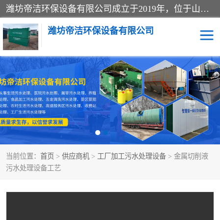
潍坊帝洁环保设备有限公司成立于2019年，位于山东省潍坊市潍城经济开发区；公司专注于环境保护专用设备及配件的研发、生产、安装与销售，同时涉及医用消毒设备、机电设备和仪器仪表的销售。此外，公司提供环保工程施工、环保技术研发与转让、技术服务以及环境工程专项设计服务，致力于为客户提供全面的环保解决方案，助力绿色可持续发展。
潍坊帝洁环保设备有限公司
一体化提升泵站
屠宰肉食品加工污水处理
设备
一体化生活污水处理设备
学校污水处理设备
医院污水处理设备
喷涂废水油墨废水
当前位置：
首页
>
供应商机
>
工厂加工污水处理设备
> 金属切削液
玻璃钢一体化污水处理设
水性涂料加工污水处理设
污水处理设备工艺
备
备
食品加工污水处理设备
工厂加工污水处理设备
养殖污水处理设备
洗涤污水处理设备