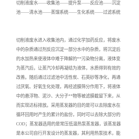
切削液废水——收集池——提升泵——反应池——沉淀
池——清水池——蒸馏系统——生化系统——过滤系统
备
微动力污水处理设备
集中式生活污水处理设备
接触式一体化污水处理设
化粪池一体化污水处理设
切削液废水进入收集池内，通过化学加药反应，将废水
备
备
污水处理一体化设备
气浮机设备
中的杂质通过剂反应沉淀一部分水中的杂质，将沉淀后
的水加热来使液体中难于降解的**污染物分离，液体变
淀粉污水处理设备
塑料污水处理设备
为蒸汽后，让蒸汽冷却再凝结为液体，水质得到有效的
净水设备反渗透
奶制品加工污水处理设备
改善。随后通过过滤池中活性炭、石英砂等净化，再通
过厌氧、好氧生化处理，再经滤膜筛分作用下，将液体
喷漆污水处理设备
污水处理设备设备生产厂
中的悬浮物、泥沙、大分子**物等被滤膜截留下来，从
家
而实现达标排放。采用蒸发器的目的是可以去除废水在
屠宰场一体化污水处设备
餐厨垃圾污水处理设备
循环回用时产生的累计的盐份，同时可以去除大部分的
生产厂家
洗车污水处理设备
变电站污水处理设备
COD；蒸发器选用的是常压低温热泵蒸发器，该蒸发器
是本公司自行开发设计的蒸发器，其利用热泵技术，能
熟食厂污水处理设备
美容院一体化污水处理设