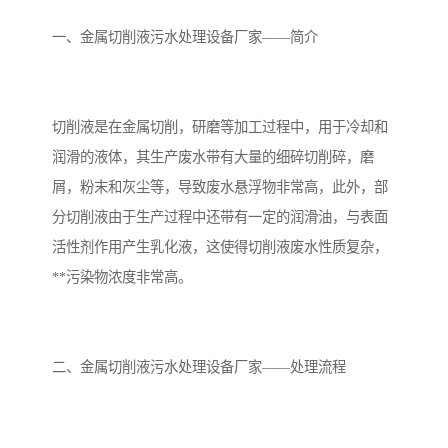
备设备
城乡生活污水处理设备设
MBR膜污水处理设备
一、金属切削液污水处理设备厂家——简介
备
气浮机一体化污水处理设
污水处理设备生产厂家
备
印刷厂污水处理设备
二级生化污水处理设备
切削液是在金属切削，研磨等加工过程中，用于冷却和
污水提升泵站
口腔科污水处理设备
润滑的液体，其生产废水带有大量的细碎切削碎，磨
屑，粉末和灰尘等，导致废水悬浮物非常高，此外，部
A2O污水处理设备
乡村污水处理一体化设备
分切削液由于生产过程中还带有一定的润滑油，与表面
活性剂作用产生乳化液，这使得切削液废水性质复杂，
风景区生活污水处理一体
一体化污水处理设备
**污染物浓度非常高。
化设备
无动力一体化污水处理设
服务区一体化污水处理设
备
备
成套生活污水处理设备
小型污水处理设备
二、金属切削液污水处理设备厂家——处理流程
肉制品加工污水处理设备
农村一体化污水处理设备
金属配件洗涤污水处理设
小型一体化污水处理设备