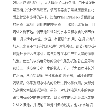
效比可达到3.5以上，大大降低了运行费用。由于蒸发器
备
汽车污水处理设备
你猜生活污水处理设备
是直桶式设计不易堵塞。该蒸发器由于是常压低温在材
质上就是有多种的选择，比如PPH/HDPE/FRP等耐腐蚀
农村生活污水处理设备
玻璃钢污水处理设备
的材质。本项目采用的是PP材质。污水经污水管道，自
流进入调节池。调节池起到对污水水量和水质的调节作
疗养院污水处理设备
屠宰场污水处理
用，调节污水pH值、水温，有预曝气作用，在调节池内
生活污水处理设备
医疗污水处理设备
加入污水量不**2倍的清水进行破乳稀释。调节池的水经
过提升泵进入气浮机，溶气系统在水中产生大量的微细
医疗机构污水处理设备
酿酒污水
气泡，使空气以高度分散的微小气泡形式附着在悬浮物
颗粒上，造成密度小于水的状态，利用浮力原理使其浮
风景区生活一体化设备
纺织印染废水
在水面，从而实现固-液分离跟液-液分离，同时通过加
豆制品污水
药装置，化学剂跟水体内的杂质进行化学作用，大部分
的杂质化为絮凝沉淀物。另外，对切削液污水中的色剂
跟异味有较好的去除效果。调节池中的污水经潜水泵提
升进入该池，并接纳二沉池回流的污泥。池内*水解填