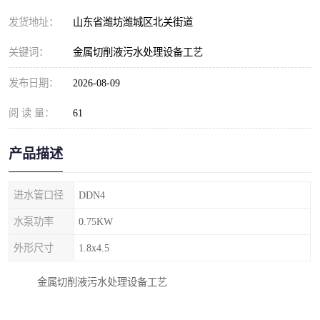
纺织印染污水处理设备
撬装式防暴污水处理设备
发货地址：
山东省潍坊潍城区北关街道
塑料编织袋一体化污水处
养老院污水处理一体化设
关键词：
金属切削液污水处理设备工艺
理设备
备
整形医院污水处理设备
厕所污水处理设备
发布日期：
2026-08-09
阅 读 量：
酿酒厂一体化污水处理设
61
生活污水处理设备
备
生活一体化污水处理设备
餐具清洗一体化污水处理
产品描述
酒店污水处理设备
酒店污水处理设备
进水管口径
DDN4
复合二氧化氯发生器污水
医疗一体化污水处理设备
水泵功率
0.75KW
外形尺寸
1.8x4.5
处理设备
屠宰场一体化污水处理设
雨水收集设备
金属切削液污水处理设备工艺
备
地埋式一体化污水处理设
加药装置污水设备