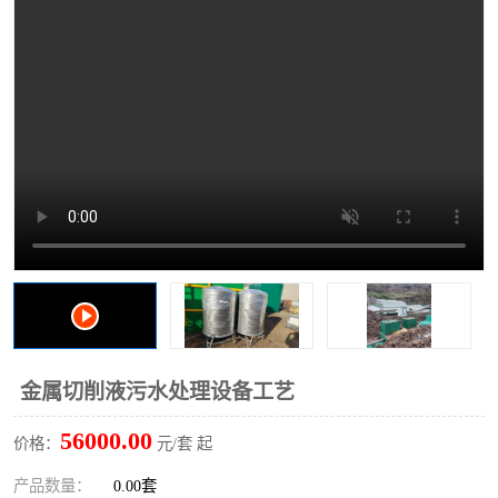
洗车废水处理设备
实验室污水处理设备
平流式溶气气浮机
风景区旅游景点污水处理
设备
高速服务区收费站污水处
微动力生化污水处理设备
理设备
海鲜加工污水处理设备
蒸发器设备价格
客运站污水处理设备
航站楼厕所污水处理设备
UASB厌氧塔
加油站油田景点旅游区污
水处理设备
风电场变电站污水处理设
叠螺污泥脱水机
金属切削液污水处理设备工艺
备
疾控中心一体化设备处理
一体化净北槽污水处理设
56000.00
价格：
元/套 起
备
餐具消毒污水处理设备
豆制品污水处理设备
产品数量：
0.00套