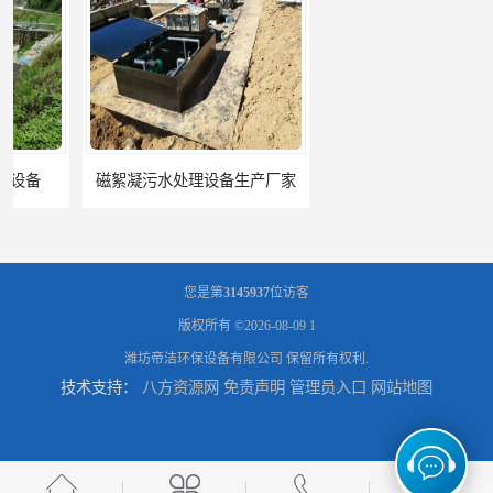
磁絮凝污水处理设备生产厂家
一体化絮凝沉淀池
您是第
3145937
位访客
版权所有 ©2026-08-09
1
潍坊帝洁环保设备有限公司
保留所有权利.
技术支持：
八方资源网
免责声明
管理员入口
网站地图
混凝土搅拌站絮凝沉淀污水处理设备
一体化碳钢絮凝沉淀设备去除悬浮球物