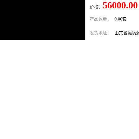
56000.00
价格：
产品数量：
0.00套
发货地址：
山东省潍坊
关键词：
玻璃钢智能
发布日期：
2026-08-07
阅 读 量：
66
1576252
销售电话：
在线QQ：