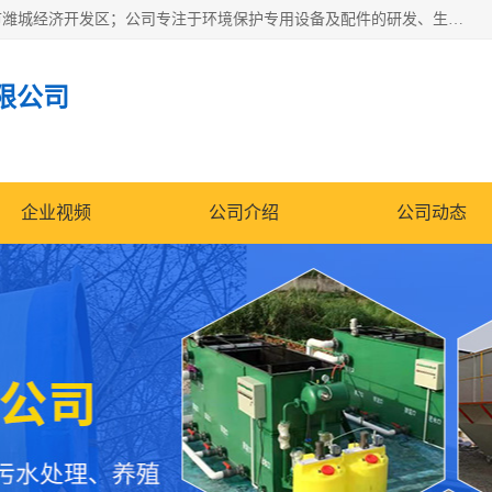
潍坊帝洁环保设备有限公司成立于2019年，位于山东省潍坊市潍城经济开发区；公司专注于环境保护专用设备及配件的研发、生产、安装与销售，同时涉及医用消毒设备、机电设备和仪器仪表的销售。此外，公司提供环保工程施工、环保技术研发与转让、技术服务以及环境工程专项设计服务，致力于为客户提供全面的环保解决方案，助力绿色可持续发展。
限公司
企业视频
公司介绍
公司动态