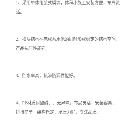
1、采用单体组装式模块，体积小施工安装方便，布局灵
活。
备
微动力污水处理设备
集中式生活污水处理设备
接触式一体化污水处理设
化粪池一体化污水处理设
2、模块结构在完成蓄水池的同时形成稳定的结构空间，
备
备
污水处理一体化设备
气浮机设备
产品抗压性能强。
淀粉污水处理设备
塑料污水处理设备
净水设备反渗透
奶制品加工污水处理设备
3、贮水率高，抗渗防漏性能好。
喷漆污水处理设备
污水处理设备设备生产厂
家
4、PP材质耐酸碱、、无异味，布局灵活，安装容易，
屠宰场一体化污水处设备
餐厨垃圾污水处理设备
拼接简单，结构稳定，承压力好，专注品质。
生产厂家
洗车污水处理设备
变电站污水处理设备
熟食厂污水处理设备
美容院一体化污水处理设