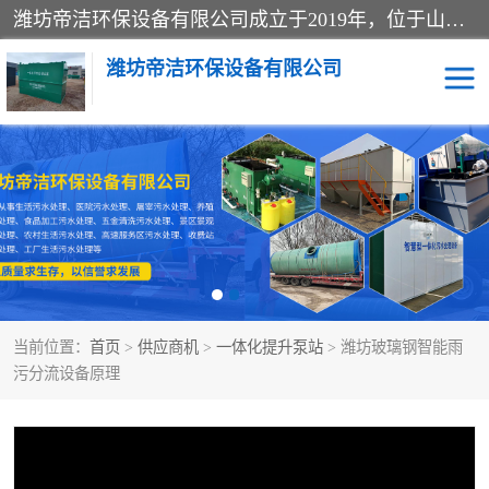
潍坊帝洁环保设备有限公司成立于2019年，位于山东省潍坊市潍城经济开发区；公司专注于环境保护专用设备及配件的研发、生产、安装与销售，同时涉及医用消毒设备、机电设备和仪器仪表的销售。此外，公司提供环保工程施工、环保技术研发与转让、技术服务以及环境工程专项设计服务，致力于为客户提供全面的环保解决方案，助力绿色可持续发展。
潍坊帝洁环保设备有限公司
一体化提升泵站
屠宰肉食品加工污水处理
设备
一体化生活污水处理设备
学校污水处理设备
医院污水处理设备
喷涂废水油墨废水
当前位置：
首页
>
供应商机
>
一体化提升泵站
> 潍坊玻璃钢智能雨
玻璃钢一体化污水处理设
水性涂料加工污水处理设
污分流设备原理
备
备
食品加工污水处理设备
工厂加工污水处理设备
养殖污水处理设备
洗涤污水处理设备