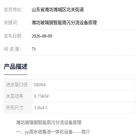
纺织印染污水处理设备
撬装式防暴污水处理设备
发货地址：
山东省潍坊潍城区北关街道
塑料编织袋一体化污水处
养老院污水处理一体化设
关键词：
潍坊玻璃钢智能雨污分流设备原理
理设备
备
整形医院污水处理设备
厕所污水处理设备
发布日期：
2026-08-09
阅 读 量：
酿酒厂一体化污水处理设
71
生活污水处理设备
备
生活一体化污水处理设备
餐具清洗一体化污水处理
产品描述
酒店污水处理设备
酒店污水处理设备
进水管口径
DDN4
复合二氧化氯发生器污水
医疗一体化污水处理设备
水泵功率
0.75KW
外形尺寸
1.8x4.5
处理设备
屠宰场一体化污水处理设
雨水收集设备
潍坊玻璃钢智能雨污分流设备原理
备
地埋式一体化污水处理设
加药装置污水设备
一、pp雨水收集池一体化设备——简介