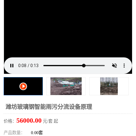
洗车废水处理设备
实验室污水处理设备
平流式溶气气浮机
风景区旅游景点污水处理
设备
高速服务区收费站污水处
微动力生化污水处理设备
理设备
海鲜加工污水处理设备
蒸发器设备价格
客运站污水处理设备
航站楼厕所污水处理设备
UASB厌氧塔
加油站油田景点旅游区污
水处理设备
风电场变电站污水处理设
叠螺污泥脱水机
潍坊玻璃钢智能雨污分流设备原理
备
疾控中心一体化设备处理
一体化净北槽污水处理设
56000.00
价格：
元/套 起
备
餐具消毒污水处理设备
豆制品污水处理设备
产品数量：
0.00套