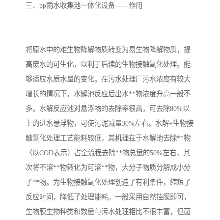
三、pp雨水收集池一体化设备——作用
备
汽车污水处理设备
你猜生活污水处理设备
农村生活污水处理设备
玻璃钢污水处理设备
将原水中的难生物降解物质转变为易生物降解物质，提
高废水的可生化，以利于后续的生物接触氧化处理。能
疗养院污水处理设备
屠宰场污水处理
够适应水质水量的变化。在污水处理厂污水浓度有较大
生活污水处理设备
医疗污水处理设备
增长的情况下，水解池反应后出水**物浓度升高一般不
多。水解反应池对悬浮物的去除率很高，可去除80%以
医疗机构污水处理设备
酿酒污水
上的进水悬浮物，可使污泥减量30%左右。水解+生物接
触氧化处理工艺能耗较低，其机理在于水解池去除**物
风景区生活一体化设备
纺织印染废水
（以COD表示）占全流程去除**物总量的50%左右，其
豆制品污水
次将不溶**物转化为可溶**物，大分子物质分解成小分
子**物。为生物接触氧化处理创造了有利条件，缩短了
反应时间，降低了处理能耗。一般采用自然挂膜即可，
生物膜生物种类和数量与污水处理相比不很丰富，但菌