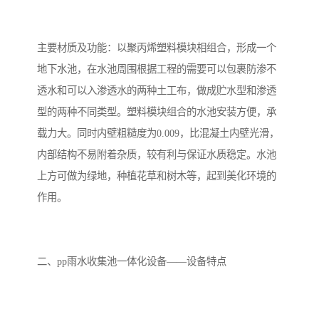
备设备
城乡生活污水处理设备设
MBR膜污水处理设备
备
气浮机一体化污水处理设
污水处理设备生产厂家
主要材质及功能：以聚丙烯塑料模块相组合，形成一个
地下水池，在水池周围根据工程的需要可以包裹防渗不
备
印刷厂污水处理设备
二级生化污水处理设备
透水和可以入渗透水的两种土工布，做成贮水型和渗透
污水提升泵站
口腔科污水处理设备
型的两种不同类型。塑料模块组合的水池安装方便，承
载力大。同时内壁粗糙度为0.009，比混凝土内壁光滑，
A2O污水处理设备
乡村污水处理一体化设备
内部结构不易附着杂质，较有利与保证水质稳定。水池
上方可做为绿地，种植花草和树木等，起到美化环境的
风景区生活污水处理一体
一体化污水处理设备
作用。
化设备
无动力一体化污水处理设
服务区一体化污水处理设
备
备
成套生活污水处理设备
小型污水处理设备
二、pp雨水收集池一体化设备——设备特点
肉制品加工污水处理设备
农村一体化污水处理设备
金属配件洗涤污水处理设
小型一体化污水处理设备