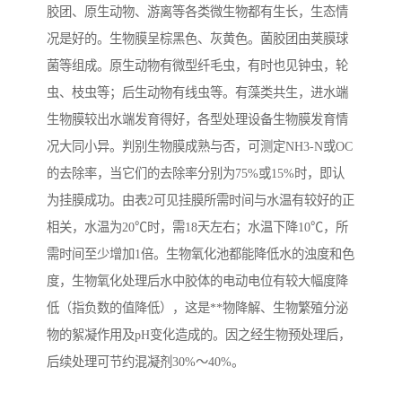
胶团、原生动物、游离等各类微生物都有生长，生态情
况是好的。生物膜呈棕黑色、灰黄色。菌胶团由荚膜球
菌等组成。原生动物有微型纤毛虫，有时也见钟虫，轮
虫、枝虫等；后生动物有线虫等。有藻类共生，进水端
生物膜较出水端发育得好，各型处理设备生物膜发育情
况大同小异。判别生物膜成熟与否，可测定NH3-N或OC
的去除率，当它们的去除率分别为75%或15%时，即认
为挂膜成功。由表2可见挂膜所需时间与水温有较好的正
相关，水温为20℃时，需18天左右；水温下降10℃，所
需时间至少增加1倍。生物氧化池都能降低水的浊度和色
度，生物氧化处理后水中胶体的电动电位有较大幅度降
低（指负数的值降低），这是**物降解、生物繁殖分泌
物的絮凝作用及pH变化造成的。因之经生物预处理后，
后续处理可节约混凝剂30%～40%。