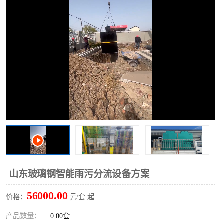
洗车废水处理设备
实验室污水处理设备
平流式溶气气浮机
风景区旅游景点污水处理
设备
高速服务区收费站污水处
微动力生化污水处理设备
理设备
海鲜加工污水处理设备
蒸发器设备价格
客运站污水处理设备
航站楼厕所污水处理设备
UASB厌氧塔
加油站油田景点旅游区污
水处理设备
风电场变电站污水处理设
叠螺污泥脱水机
山东玻璃钢智能雨污分流设备方案
备
疾控中心一体化设备处理
一体化净北槽污水处理设
56000.00
价格：
元/套 起
备
餐具消毒污水处理设备
豆制品污水处理设备
产品数量：
0.00套