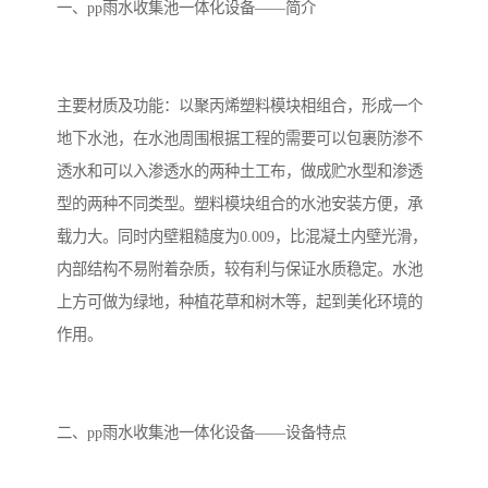
备设备
城乡生活污水处理设备设
MBR膜污水处理设备
一、pp雨水收集池一体化设备——简介
备
气浮机一体化污水处理设
污水处理设备生产厂家
主要材质及功能：以聚丙烯塑料模块相组合，形成一个
备
印刷厂污水处理设备
二级生化污水处理设备
地下水池，在水池周围根据工程的需要可以包裹防渗不
污水提升泵站
口腔科污水处理设备
透水和可以入渗透水的两种土工布，做成贮水型和渗透
型的两种不同类型。塑料模块组合的水池安装方便，承
A2O污水处理设备
乡村污水处理一体化设备
载力大。同时内壁粗糙度为0.009，比混凝土内壁光滑，
内部结构不易附着杂质，较有利与保证水质稳定。水池
风景区生活污水处理一体
一体化污水处理设备
上方可做为绿地，种植花草和树木等，起到美化环境的
化设备
无动力一体化污水处理设
服务区一体化污水处理设
作用。
备
备
成套生活污水处理设备
小型污水处理设备
肉制品加工污水处理设备
农村一体化污水处理设备
二、pp雨水收集池一体化设备——设备特点
金属配件洗涤污水处理设
小型一体化污水处理设备