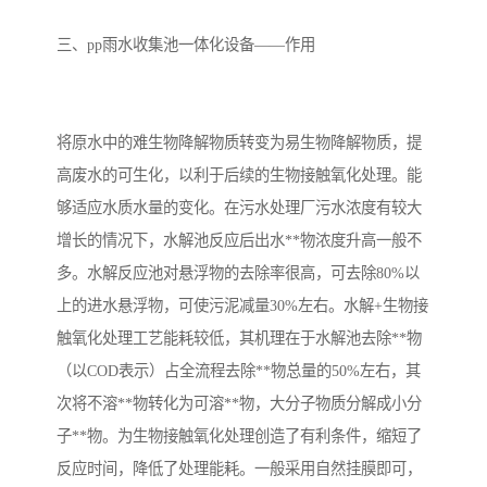
备
汽车污水处理设备
你猜生活污水处理设备
三、pp雨水收集池一体化设备——作用
农村生活污水处理设备
玻璃钢污水处理设备
将原水中的难生物降解物质转变为易生物降解物质，提
疗养院污水处理设备
屠宰场污水处理
高废水的可生化，以利于后续的生物接触氧化处理。能
生活污水处理设备
医疗污水处理设备
够适应水质水量的变化。在污水处理厂污水浓度有较大
增长的情况下，水解池反应后出水**物浓度升高一般不
医疗机构污水处理设备
酿酒污水
多。水解反应池对悬浮物的去除率很高，可去除80%以
上的进水悬浮物，可使污泥减量30%左右。水解+生物接
风景区生活一体化设备
纺织印染废水
触氧化处理工艺能耗较低，其机理在于水解池去除**物
豆制品污水
（以COD表示）占全流程去除**物总量的50%左右，其
次将不溶**物转化为可溶**物，大分子物质分解成小分
子**物。为生物接触氧化处理创造了有利条件，缩短了
反应时间，降低了处理能耗。一般采用自然挂膜即可，