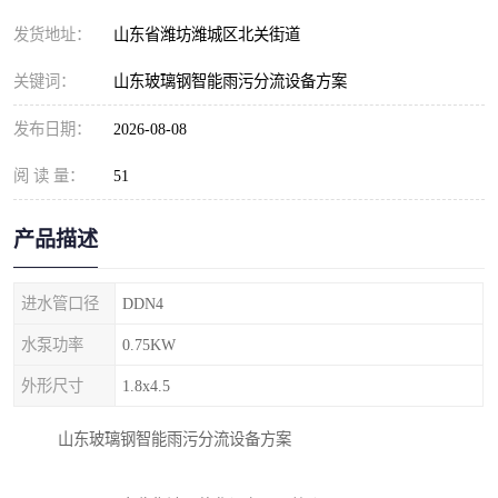
纺织印染污水处理设备
撬装式防暴污水处理设备
发货地址：
山东省潍坊潍城区北关街道
塑料编织袋一体化污水处
养老院污水处理一体化设
关键词：
山东玻璃钢智能雨污分流设备方案
理设备
备
整形医院污水处理设备
厕所污水处理设备
发布日期：
2026-08-08
阅 读 量：
酿酒厂一体化污水处理设
51
生活污水处理设备
备
生活一体化污水处理设备
餐具清洗一体化污水处理
产品描述
酒店污水处理设备
酒店污水处理设备
进水管口径
DDN4
复合二氧化氯发生器污水
医疗一体化污水处理设备
水泵功率
0.75KW
外形尺寸
1.8x4.5
处理设备
屠宰场一体化污水处理设
雨水收集设备
山东玻璃钢智能雨污分流设备方案
备
地埋式一体化污水处理设
加药装置污水设备