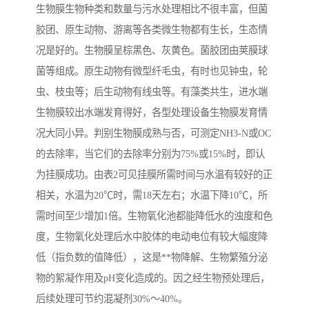
生物膜生物种类和数量与污水处理相比不很丰富，但菌
胶团、原生动物、游离等各类微生物都有生长，生态情
况是好的。生物膜呈棕黑色、灰黄色。菌胶团由荚膜球
菌等组成。原生动物有微型纤毛虫，有时也见钟虫，轮
虫、枝虫等；后生动物有线虫等。有藻类共生，进水端
生物膜较出水端发育得好，各型处理设备生物膜发育情
况大同小异。判别生物膜成熟与否，可测定NH3-N或OC
的去除率，当它们的去除率分别为75%或15%时，即认
为挂膜成功。由表2可见挂膜所需时间与水温有较好的正
相关，水温为20℃时，需18天左右；水温下降10℃，所
需时间至少增加1倍。生物氧化池都能降低水的浊度和色
度，生物氧化处理后水中胶体的电动电位有较大幅度降
低（指负数的值降低），这是**物降解、生物繁殖分泌
物的絮凝作用及pH变化造成的。因之经生物预处理后，
后续处理可节约混凝剂30%～40%。