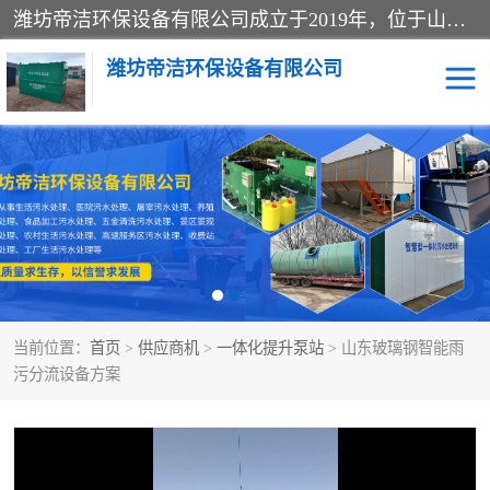
潍坊帝洁环保设备有限公司成立于2019年，位于山东省潍坊市潍城经济开发区；公司专注于环境保护专用设备及配件的研发、生产、安装与销售，同时涉及医用消毒设备、机电设备和仪器仪表的销售。此外，公司提供环保工程施工、环保技术研发与转让、技术服务以及环境工程专项设计服务，致力于为客户提供全面的环保解决方案，助力绿色可持续发展。
潍坊帝洁环保设备有限公司
一体化提升泵站
屠宰肉食品加工污水处理
设备
一体化生活污水处理设备
学校污水处理设备
医院污水处理设备
喷涂废水油墨废水
当前位置：
首页
>
供应商机
>
一体化提升泵站
> 山东玻璃钢智能雨
玻璃钢一体化污水处理设
水性涂料加工污水处理设
污分流设备方案
备
备
食品加工污水处理设备
工厂加工污水处理设备
养殖污水处理设备
洗涤污水处理设备