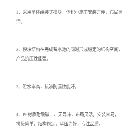
1、采用单体组装式模块，体积小施工安装方便，布局灵
备
微动力污水处理设备
集中式生活污水处理设备
活。
接触式一体化污水处理设
化粪池一体化污水处理设
备
备
污水处理一体化设备
气浮机设备
2、模块结构在完成蓄水池的同时形成稳定的结构空间，
产品抗压性能强。
淀粉污水处理设备
塑料污水处理设备
净水设备反渗透
奶制品加工污水处理设备
3、贮水率高，抗渗防漏性能好。
喷漆污水处理设备
污水处理设备设备生产厂
家
屠宰场一体化污水处设备
餐厨垃圾污水处理设备
4、PP材质耐酸碱、、无异味，布局灵活，安装容易，
生产厂家
洗车污水处理设备
变电站污水处理设备
拼接简单，结构稳定，承压力好，专注品质。
熟食厂污水处理设备
美容院一体化污水处理设