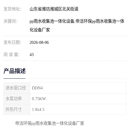
纺织印染污水处理设备
撬装式防暴污水处理设备
发货地址：
山东省潍坊潍城区北关街道
塑料编织袋一体化污水处
养老院污水处理一体化设
关键词：
pp雨水收集池一体化设备,帝洁环保pp雨水收集池一体
化设备厂家
理设备
备
整形医院污水处理设备
厕所污水处理设备
发布日期：
2026-08-06
酿酒厂一体化污水处理设
生活污水处理设备
阅 读 量：
43
备
生活一体化污水处理设备
餐具清洗一体化污水处理
产品描述
酒店污水处理设备
酒店污水处理设备
进水管口径
DDN4
复合二氧化氯发生器污水
医疗一体化污水处理设备
水泵功率
0.75KW
处理设备
屠宰场一体化污水处理设
雨水收集设备
外形尺寸
1.8x4.5
备
地埋式一体化污水处理设
加药装置污水设备
帝洁环保pp雨水收集池一体化设备厂家