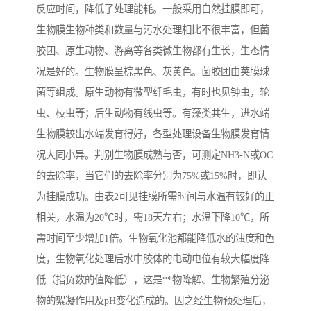
反应时间，降低了处理能耗。一般采用自然挂膜即可，
生物膜生物种类和数量与污水处理相比不很丰富，但菌
胶团、原生动物、游离等各类微生物都有生长，生态情
况是好的。生物膜呈棕黑色、灰黄色。菌胶团由荚膜球
菌等组成。原生动物有微型纤毛虫，有时也见钟虫，轮
虫、枝虫等；后生动物有线虫等。有藻类共生，进水端
生物膜较出水端发育得好，各型处理设备生物膜发育情
况大同小异。判别生物膜成熟与否，可测定NH3-N或OC
的去除率，当它们的去除率分别为75%或15%时，即认
为挂膜成功。由表2可见挂膜所需时间与水温有较好的正
相关，水温为20℃时，需18天左右；水温下降10℃，所
需时间至少增加1倍。生物氧化池都能降低水的浊度和色
度，生物氧化处理后水中胶体的电动电位有较大幅度降
低（指负数的值降低），这是**物降解、生物繁殖分泌
物的絮凝作用及pH变化造成的。因之经生物预处理后，