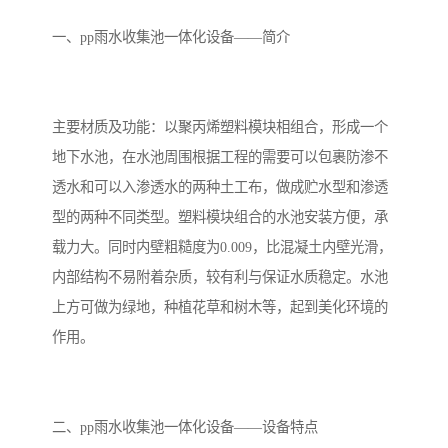
备设备
城乡生活污水处理设备设
MBR膜污水处理设备
一、pp雨水收集池一体化设备——简介
备
气浮机一体化污水处理设
污水处理设备生产厂家
备
印刷厂污水处理设备
二级生化污水处理设备
主要材质及功能：以聚丙烯塑料模块相组合，形成一个
污水提升泵站
口腔科污水处理设备
地下水池，在水池周围根据工程的需要可以包裹防渗不
透水和可以入渗透水的两种土工布，做成贮水型和渗透
A2O污水处理设备
乡村污水处理一体化设备
型的两种不同类型。塑料模块组合的水池安装方便，承
载力大。同时内壁粗糙度为0.009，比混凝土内壁光滑，
风景区生活污水处理一体
一体化污水处理设备
内部结构不易附着杂质，较有利与保证水质稳定。水池
化设备
无动力一体化污水处理设
服务区一体化污水处理设
上方可做为绿地，种植花草和树木等，起到美化环境的
作用。
备
备
成套生活污水处理设备
小型污水处理设备
肉制品加工污水处理设备
农村一体化污水处理设备
二、pp雨水收集池一体化设备——设备特点
金属配件洗涤污水处理设
小型一体化污水处理设备