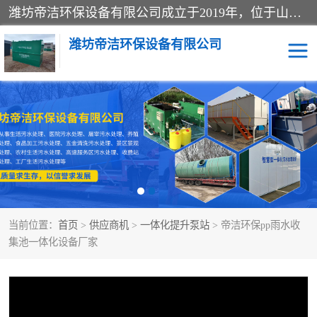
潍坊帝洁环保设备有限公司成立于2019年，位于山东省潍坊市潍城经济开发区；公司专注于环境保护专用设备及配件的研发、生产、安装与销售，同时涉及医用消毒设备、机电设备和仪器仪表的销售。此外，公司提供环保工程施工、环保技术研发与转让、技术服务以及环境工程专项设计服务，致力于为客户提供全面的环保解决方案，助力绿色可持续发展。
潍坊帝洁环保设备有限公司
一体化提升泵站
屠宰肉食品加工污水处理
设备
一体化生活污水处理设备
学校污水处理设备
医院污水处理设备
喷涂废水油墨废水
当前位置：
首页
>
供应商机
>
一体化提升泵站
> 帝洁环保pp雨水收
玻璃钢一体化污水处理设
水性涂料加工污水处理设
集池一体化设备厂家
备
备
食品加工污水处理设备
工厂加工污水处理设备
养殖污水处理设备
洗涤污水处理设备