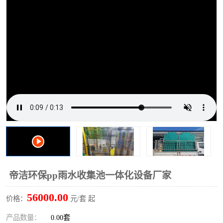
洗车废水处理设备
实验室污水处理设备
平流式溶气气浮机
风景区旅游景点污水处理
设备
高速服务区收费站污水处
微动力生化污水处理设备
理设备
海鲜加工污水处理设备
蒸发器设备价格
客运站污水处理设备
航站楼厕所污水处理设备
UASB厌氧塔
加油站油田景点旅游区污
水处理设备
风电场变电站污水处理设
叠螺污泥脱水机
帝洁环保pp雨水收集池一体化设备厂家
备
疾控中心一体化设备处理
一体化净北槽污水处理设
56000.00
价格：
元/套 起
备
餐具消毒污水处理设备
豆制品污水处理设备
产品数量：
0.00套