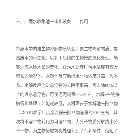
备
汽车污水处理设备
你猜生活污水处理设备
三、pp雨水收集池一体化设备——作用
农村生活污水处理设备
玻璃钢污水处理设备
疗养院污水处理设备
屠宰场污水处理
将原水中的难生物降解物质转变为易生物降解物质，提
生活污水处理设备
医疗污水处理设备
高废水的可生化，以利于后续的生物接触氧化处理。能
够适应水质水量的变化。在污水处理厂污水浓度有较大
医疗机构污水处理设备
酿酒污水
增长的情况下，水解池反应后出水**物浓度升高一般不
多。水解反应池对悬浮物的去除率很高，可去除80%以
风景区生活一体化设备
纺织印染废水
上的进水悬浮物，可使污泥减量30%左右。水解+生物接
豆制品污水
触氧化处理工艺能耗较低，其机理在于水解池去除**物
（以COD表示）占全流程去除**物总量的50%左右，其
次将不溶**物转化为可溶**物，大分子物质分解成小分
子**物。为生物接触氧化处理创造了有利条件，缩短了