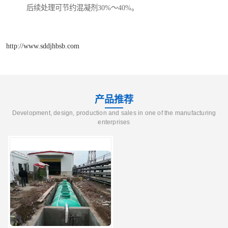
后续处理可节约混凝剂30%～40%。
http://www.sddjhbsb.com
产品推荐
Development, design, production and sales in one of the manufacturing
enterprises