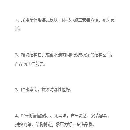
备
微动力污水处理设备
集中式生活污水处理设备
1、采用单体组装式模块，体积小施工安装方便，布局灵
接触式一体化污水处理设
化粪池一体化污水处理设
活。
备
备
污水处理一体化设备
气浮机设备
2、模块结构在完成蓄水池的同时形成稳定的结构空间，
淀粉污水处理设备
塑料污水处理设备
产品抗压性能强。
净水设备反渗透
奶制品加工污水处理设备
喷漆污水处理设备
污水处理设备设备生产厂
3、贮水率高，抗渗防漏性能好。
家
屠宰场一体化污水处设备
餐厨垃圾污水处理设备
生产厂家
洗车污水处理设备
变电站污水处理设备
4、PP材质耐酸碱、、无异味，布局灵活，安装容易，
拼接简单，结构稳定，承压力好，专注品质。
熟食厂污水处理设备
美容院一体化污水处理设