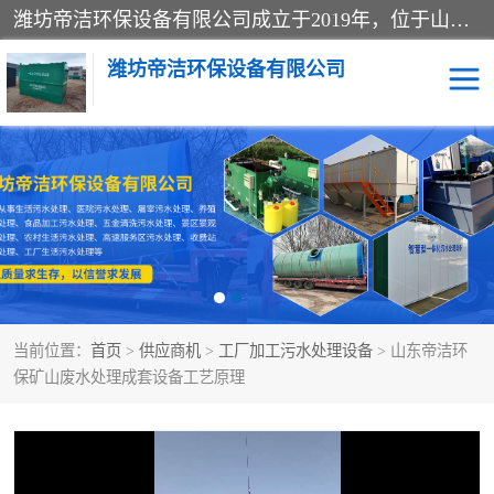
潍坊帝洁环保设备有限公司成立于2019年，位于山东省潍坊市潍城经济开发区；公司专注于环境保护专用设备及配件的研发、生产、安装与销售，同时涉及医用消毒设备、机电设备和仪器仪表的销售。此外，公司提供环保工程施工、环保技术研发与转让、技术服务以及环境工程专项设计服务，致力于为客户提供全面的环保解决方案，助力绿色可持续发展。
潍坊帝洁环保设备有限公司
一体化提升泵站
屠宰肉食品加工污水处理
设备
一体化生活污水处理设备
学校污水处理设备
医院污水处理设备
喷涂废水油墨废水
当前位置：
首页
>
供应商机
>
工厂加工污水处理设备
> 山东帝洁环
玻璃钢一体化污水处理设
水性涂料加工污水处理设
保矿山废水处理成套设备工艺原理
备
备
食品加工污水处理设备
工厂加工污水处理设备
养殖污水处理设备
洗涤污水处理设备