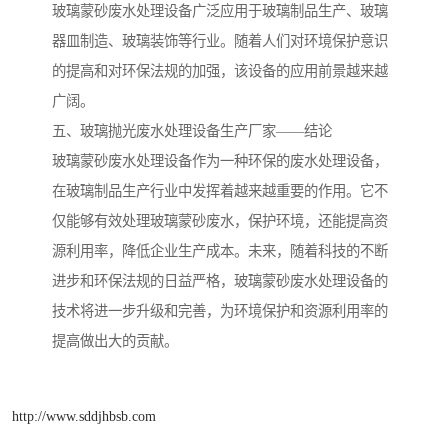
玻璃蒙砂废水处理设备广泛应用于玻璃制品生产、玻璃
备
汽车污水处理设备
你猜生活污水处理设备
器皿制造、玻璃装饰等行业。随着人们对环境保护意识
的提高和对环保法规的加强，该设备的应用前景越来越
农村生活污水处理设备
玻璃钢污水处理设备
广阔。
五、玻璃抛光废水处理设备生产厂家——结论
疗养院污水处理设备
屠宰场污水处理
玻璃蒙砂废水处理设备作为一种环保的废水处理设备，
生活污水处理设备
医疗污水处理设备
在玻璃制品生产行业中发挥着越来越重要的作用。它不
仅能够有效处理玻璃蒙砂废水，保护环境，还能提高资
医疗机构污水处理设备
酿酒污水
源利用率，降低企业生产成本。未来，随着科技的不断
进步和环保法规的日益严格，玻璃蒙砂废水处理设备的
风景区生活一体化设备
纺织印染废水
技术将进一步升级和完善，为环境保护和资源利用率的
豆制品污水
提高做出大的贡献。
http://www.sddjhbsb.com