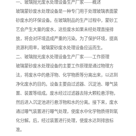
备设备
城乡生活污水处理设备设
MBR膜污水处理设备
一、玻璃抛光废水处理设备生产厂家——概述
玻璃蒙砂废水处理设备是一种专门用于处理玻璃表面蒙
备
气浮机一体化污水处理设
污水处理设备生产厂家
砂废水的环保设备。在玻璃制品的生产过程中，蒙砂工
艺会产生大量的废水，这些废水如果未经处理直接排
备
印刷厂污水处理设备
二级生化污水处理设备
放，将会对环境造成严重的污染。为了保护环境，提高
污水提升泵站
口腔科污水处理设备
资源利用率，玻璃蒙砂废水处理设备应运而生。
二、玻璃抛光废水处理设备生产厂家——工作原理
A2O污水处理设备
乡村污水处理一体化设备
玻璃蒙砂废水处理设备的主要工作原理是通过物理方
法，将废水中的悬浮物、化学物质等分离出来，以达到
风景区生活污水处理一体
一体化污水处理设备
净化废水的目的。设备主要由过滤器、沉淀池、曝气装
化设备
无动力一体化污水处理设
服务区一体化污水处理设
置、装置等组成。废水经过过滤器去除大颗粒悬浮物，
然后进入沉淀池进行悬浮物和水的分离。接下来，废水
备
备
成套生活污水处理设备
小型污水处理设备
通过曝气装置进行曝气处理，使废水中化学物质得到氧
肉制品加工污水处理设备
农村一体化污水处理设备
化分解。后，经过装置进行处理，使废水达到排放标
准。
金属配件洗涤污水处理设
小型一体化污水处理设备