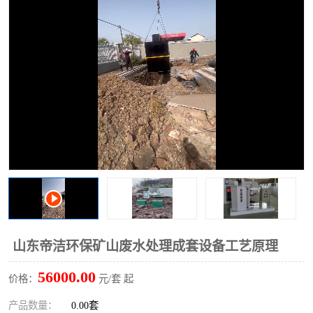
洗车废水处理设备
实验室污水处理设备
平流式溶气气浮机
风景区旅游景点污水处理
设备
高速服务区收费站污水处
微动力生化污水处理设备
理设备
海鲜加工污水处理设备
蒸发器设备价格
客运站污水处理设备
航站楼厕所污水处理设备
UASB厌氧塔
加油站油田景点旅游区污
水处理设备
风电场变电站污水处理设
叠螺污泥脱水机
山东帝洁环保矿山废水处理成套设备工艺原理
备
疾控中心一体化设备处理
一体化净北槽污水处理设
56000.00
价格：
元/套 起
备
餐具消毒污水处理设备
豆制品污水处理设备
产品数量：
0.00套