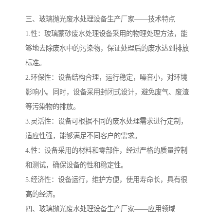
三、玻璃抛光废水处理设备生产厂家——技术特点
备
微动力污水处理设备
集中式生活污水处理设备
1.性：玻璃蒙砂废水处理设备采用的物理处理方法，能
接触式一体化污水处理设
化粪池一体化污水处理设
够地去除废水中的污染物，保证处理后的废水达到排放
标准。
备
备
污水处理一体化设备
气浮机设备
2.环保性：设备结构合理，运行稳定，噪音小，对环境
影响小。同时，设备采用封闭式设计，避免废气、废渣
淀粉污水处理设备
塑料污水处理设备
等污染物的排放。
净水设备反渗透
奶制品加工污水处理设备
3.灵活性：设备可根据不同的废水处理需求进行定制，
适应性强，能够满足不同客户的需求。
喷漆污水处理设备
污水处理设备设备生产厂
4.性：设备采用的材料和零部件，经过严格的质量控制
家
和测试，确保设备的性和稳定性。
屠宰场一体化污水处设备
餐厨垃圾污水处理设备
5.经济性：设备运行，维护方便，使用寿命长，具有很
生产厂家
洗车污水处理设备
变电站污水处理设备
高的经济。
四、玻璃抛光废水处理设备生产厂家——应用领域
熟食厂污水处理设备
美容院一体化污水处理设