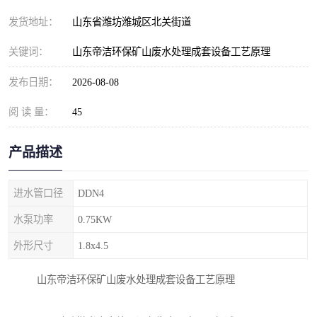
纺织印染污水处理设备
撬装式防暴污水处理设备
发货地址：
山东省潍坊潍城区北关街道
塑料编织袋一体化污水处
养老院污水处理一体化设
关键词：
山东帝洁环保矿山废水处理成套设备工艺原理
理设备
备
整形医院污水处理设备
厕所污水处理设备
发布日期：
2026-08-08
阅 读 量：
酿酒厂一体化污水处理设
45
生活污水处理设备
备
生活一体化污水处理设备
餐具清洗一体化污水处理
产品描述
酒店污水处理设备
酒店污水处理设备
进水管口径
DDN4
复合二氧化氯发生器污水
医疗一体化污水处理设备
水泵功率
0.75KW
外形尺寸
1.8x4.5
处理设备
屠宰场一体化污水处理设
雨水收集设备
山东帝洁环保矿山废水处理成套设备工艺原理
备
地埋式一体化污水处理设
加药装置污水设备