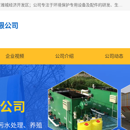
潍坊帝洁环保设备有限公司成立于2019年，位于山东省潍坊市潍城经济开发区；公司专注于环境保护专用设备及配件的研发、生产、安装与销售，同时涉及医用消毒设备、机电设备和仪器仪表的销售。此外，公司提供环保工程施工、环保技术研发与转让、技术服务以及环境工程专项设计服务，致力于为客户提供全面的环保解决方案，助力绿色可持续发展。
限公司
企业视频
公司介绍
公司动态