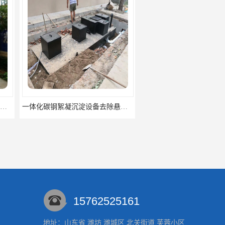
一体化碳钢絮凝沉淀设备去除悬浮球物
一体化碳钢絮凝沉淀设备
15762525161
地址：山东省 潍坊 潍城区 北关街道 芙蓉小区