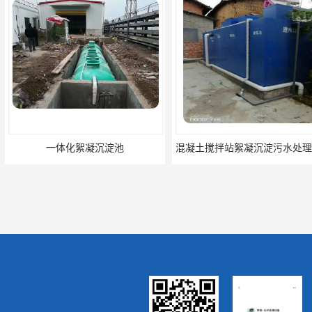
沉淀池
混凝土搅拌站絮凝沉淀污水处理设备