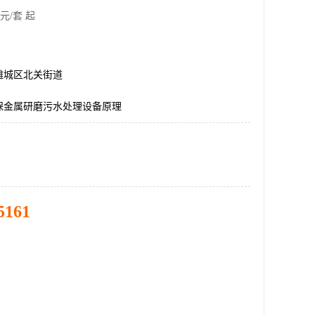
元/套 起
潍城区北关街道
保金属研磨污水处理设备原理
5161