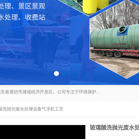
潍坊帝洁环保设备有限公司成立于2019年，位于山东省潍坊市潍城经济开发区；公司专注于环境保护专用设备及配件的研发、生产、安装与销售，同时涉及医用消毒设备、机电设备和仪器仪表的销售。此外，公司提供环保工程施工、环保技术研发与转让、技术服务以及环境工程专项设计服务，致力于为客户提供全面的环保解决方案，助力绿色可持续发展。
璃酸洗抛光废水处理设备气浮机工艺
玻璃酸洗抛光废水