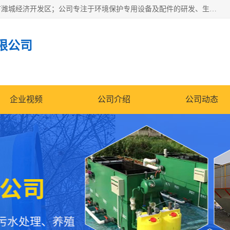
潍坊帝洁环保设备有限公司成立于2019年，位于山东省潍坊市潍城经济开发区；公司专注于环境保护专用设备及配件的研发、生产、安装与销售，同时涉及医用消毒设备、机电设备和仪器仪表的销售。此外，公司提供环保工程施工、环保技术研发与转让、技术服务以及环境工程专项设计服务，致力于为客户提供全面的环保解决方案，助力绿色可持续发展。
限公司
企业视频
公司介绍
公司动态