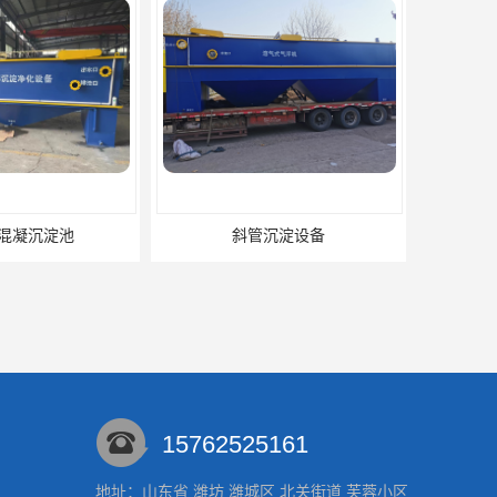
混凝沉淀池
斜管沉淀设备
15762525161
地址：山东省 潍坊 潍城区 北关街道 芙蓉小区