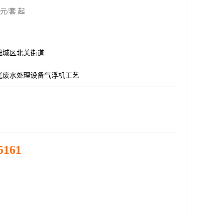
元/套 起
潍城区北关街道
光废水处理设备气浮机工艺
5161