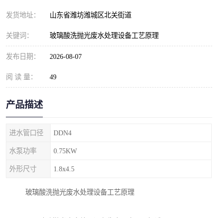
纺织印染污水处理设备
撬装式防暴污水处理设备
发货地址：
山东省潍坊潍城区北关街道
塑料编织袋一体化污水处
养老院污水处理一体化设
关键词：
玻璃酸洗抛光废水处理设备工艺原理
理设备
备
整形医院污水处理设备
厕所污水处理设备
发布日期：
2026-08-07
阅 读 量：
酿酒厂一体化污水处理设
49
生活污水处理设备
备
生活一体化污水处理设备
餐具清洗一体化污水处理
产品描述
酒店污水处理设备
酒店污水处理设备
进水管口径
DDN4
复合二氧化氯发生器污水
医疗一体化污水处理设备
水泵功率
0.75KW
外形尺寸
1.8x4.5
处理设备
屠宰场一体化污水处理设
雨水收集设备
玻璃酸洗抛光废水处理设备工艺原理
备
地埋式一体化污水处理设
加药装置污水设备