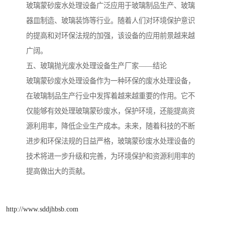
玻璃蒙砂废水处理设备广泛应用于玻璃制品生产、玻璃
备
汽车污水处理设备
你猜生活污水处理设备
器皿制造、玻璃装饰等行业。随着人们对环境保护意识
的提高和对环保法规的加强，该设备的应用前景越来越
农村生活污水处理设备
玻璃钢污水处理设备
广阔。
五、玻璃抛光废水处理设备生产厂家——结论
疗养院污水处理设备
屠宰场污水处理
玻璃蒙砂废水处理设备作为一种环保的废水处理设备，
生活污水处理设备
医疗污水处理设备
在玻璃制品生产行业中发挥着越来越重要的作用。它不
仅能够有效处理玻璃蒙砂废水，保护环境，还能提高资
医疗机构污水处理设备
酿酒污水
源利用率，降低企业生产成本。未来，随着科技的不断
进步和环保法规的日益严格，玻璃蒙砂废水处理设备的
风景区生活一体化设备
纺织印染废水
技术将进一步升级和完善，为环境保护和资源利用率的
豆制品污水
提高做出大的贡献。
http://www.sddjhbsb.com