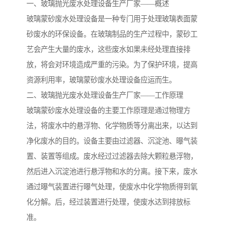
备设备
城乡生活污水处理设备设
MBR膜污水处理设备
一、玻璃抛光废水处理设备生产厂家——概述
玻璃蒙砂废水处理设备是一种专门用于处理玻璃表面蒙
备
气浮机一体化污水处理设
污水处理设备生产厂家
砂废水的环保设备。在玻璃制品的生产过程中，蒙砂工
艺会产生大量的废水，这些废水如果未经处理直接排
备
印刷厂污水处理设备
二级生化污水处理设备
放，将会对环境造成严重的污染。为了保护环境，提高
污水提升泵站
口腔科污水处理设备
资源利用率，玻璃蒙砂废水处理设备应运而生。
二、玻璃抛光废水处理设备生产厂家——工作原理
A2O污水处理设备
乡村污水处理一体化设备
玻璃蒙砂废水处理设备的主要工作原理是通过物理方
法，将废水中的悬浮物、化学物质等分离出来，以达到
风景区生活污水处理一体
一体化污水处理设备
净化废水的目的。设备主要由过滤器、沉淀池、曝气装
化设备
无动力一体化污水处理设
服务区一体化污水处理设
置、装置等组成。废水经过过滤器去除大颗粒悬浮物，
然后进入沉淀池进行悬浮物和水的分离。接下来，废水
备
备
成套生活污水处理设备
小型污水处理设备
通过曝气装置进行曝气处理，使废水中化学物质得到氧
肉制品加工污水处理设备
农村一体化污水处理设备
化分解。后，经过装置进行处理，使废水达到排放标
准。
金属配件洗涤污水处理设
小型一体化污水处理设备