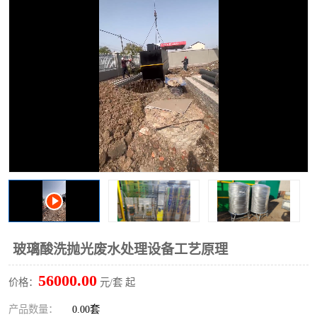
洗车废水处理设备
实验室污水处理设备
平流式溶气气浮机
风景区旅游景点污水处理
设备
高速服务区收费站污水处
微动力生化污水处理设备
理设备
海鲜加工污水处理设备
蒸发器设备价格
客运站污水处理设备
航站楼厕所污水处理设备
UASB厌氧塔
加油站油田景点旅游区污
水处理设备
风电场变电站污水处理设
叠螺污泥脱水机
玻璃酸洗抛光废水处理设备工艺原理
备
疾控中心一体化设备处理
一体化净北槽污水处理设
56000.00
价格：
元/套 起
备
餐具消毒污水处理设备
豆制品污水处理设备
产品数量：
0.00套