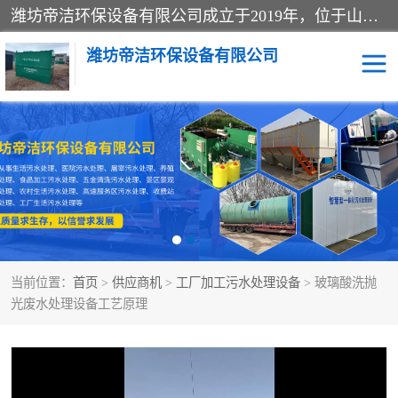
潍坊帝洁环保设备有限公司成立于2019年，位于山东省潍坊市潍城经济开发区；公司专注于环境保护专用设备及配件的研发、生产、安装与销售，同时涉及医用消毒设备、机电设备和仪器仪表的销售。此外，公司提供环保工程施工、环保技术研发与转让、技术服务以及环境工程专项设计服务，致力于为客户提供全面的环保解决方案，助力绿色可持续发展。
潍坊帝洁环保设备有限公司
一体化提升泵站
屠宰肉食品加工污水处理
设备
一体化生活污水处理设备
学校污水处理设备
医院污水处理设备
喷涂废水油墨废水
当前位置：
首页
>
供应商机
>
工厂加工污水处理设备
> 玻璃酸洗抛
玻璃钢一体化污水处理设
水性涂料加工污水处理设
光废水处理设备工艺原理
备
备
食品加工污水处理设备
工厂加工污水处理设备
养殖污水处理设备
洗涤污水处理设备