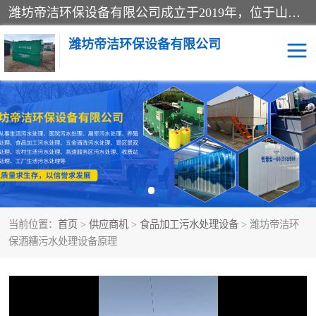
潍坊帝洁环保设备有限公司成立于2019年，位于山东省潍坊市潍城经济开发区；公司专注于环境保护专用设备及配件的研发、生产、安装与销售，同时涉及医用消毒设备、机电设备和仪器仪表的销售。此外，公司提供环保工程施工、环保技术研发与转让、技术服务以及环境工程专项设计服务，致力于为客户提供全面的环保解决方案，助力绿色可持续发展。
潍坊帝洁环保设备有限公司
一体化提升泵站
屠宰肉食品加工污水处理
设备
一体化生活污水处理设备
学校污水处理设备
医院污水处理设备
喷涂废水油墨废水
当前位置：
首页
>
供应商机
>
食品加工污水处理设备
> 潍坊帝洁环
玻璃钢一体化污水处理设
水性涂料加工污水处理设
保酒糟污水处理设备原理
备
备
食品加工污水处理设备
工厂加工污水处理设备
养殖污水处理设备
洗涤污水处理设备