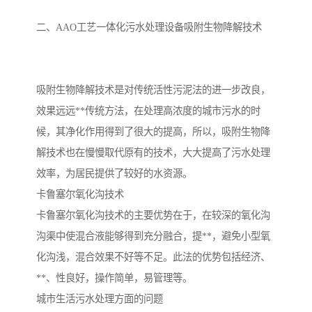
二、AAO工艺一体化污水处理设备吸附生物降解技术
备
微动力污水处理设备
集中式生活污水处理设备
接触式一体化污水处理设
化粪池一体化污水处理设
吸附生物降解技术是对传统活性污泥法的进一步改良，
备
备
污水处理一体化设备
气浮机设备
效果远远**传统方法，在处理高浓度的城市污水的时
候，其净化作用得到了很大的提高，所以，吸附生物降
淀粉污水处理设备
塑料污水处理设备
解技术也在慢慢取代原有的技术，大大提高了污水处理
净水设备反渗透
奶制品加工污水处理设备
效率，为居民提供了较好的水资源。
卡鲁塞尔氧化沟技术
喷漆污水处理设备
污水处理设备设备生产厂
卡鲁塞尔氧化沟技术的主要优势在于，在较深的氧化沟
家
沟渠中使混合液能够得到充分融合，提**，避免小型氧
屠宰场一体化污水处设备
餐厨垃圾污水处理设备
化沟浅，混合效果不好等不足。此法的优势包括经济、
生产厂家
洗车污水处理设备
变电站污水处理设备
**、性良好，操作简单，易管理等。
城市生活污水处理方面的问题
熟食厂污水处理设备
美容院一体化污水处理设