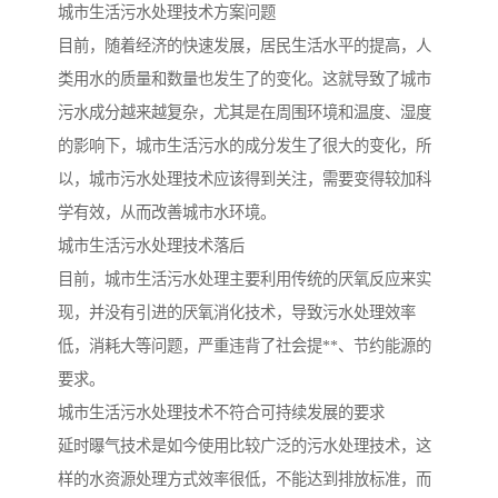
城市生活污水处理技术方案问题
备
汽车污水处理设备
你猜生活污水处理设备
目前，随着经济的快速发展，居民生活水平的提高，人
类用水的质量和数量也发生了的变化。这就导致了城市
农村生活污水处理设备
玻璃钢污水处理设备
污水成分越来越复杂，尤其是在周围环境和温度、湿度
的影响下，城市生活污水的成分发生了很大的变化，所
疗养院污水处理设备
屠宰场污水处理
以，城市污水处理技术应该得到关注，需要变得较加科
生活污水处理设备
医疗污水处理设备
学有效，从而改善城市水环境。
城市生活污水处理技术落后
医疗机构污水处理设备
酿酒污水
目前，城市生活污水处理主要利用传统的厌氧反应来实
现，并没有引进的厌氧消化技术，导致污水处理效率
风景区生活一体化设备
纺织印染废水
低，消耗大等问题，严重违背了社会提**、节约能源的
豆制品污水
要求。
城市生活污水处理技术不符合可持续发展的要求
延时曝气技术是如今使用比较广泛的污水处理技术，这
样的水资源处理方式效率很低，不能达到排放标准，而