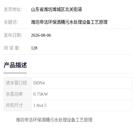
纺织印染污水处理设备
撬装式防暴污水处理设备
发货地址：
山东省潍坊潍城区北关街道
塑料编织袋一体化污水处
养老院污水处理一体化设
关键词：
潍坊帝洁环保酒糟污水处理设备工艺原理
理设备
备
整形医院污水处理设备
厕所污水处理设备
发布日期：
2026-08-06
阅 读 量：
酿酒厂一体化污水处理设
128
生活污水处理设备
备
生活一体化污水处理设备
餐具清洗一体化污水处理
产品描述
酒店污水处理设备
酒店污水处理设备
进水管口径
DDN4
复合二氧化氯发生器污水
医疗一体化污水处理设备
水泵功率
0.75KW
外形尺寸
1.8x4.5
处理设备
屠宰场一体化污水处理设
雨水收集设备
潍坊帝洁环保酒糟污水处理设备工艺原理
备
地埋式一体化污水处理设
加药装置污水设备