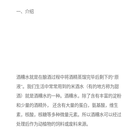
备设备
城乡生活污水处理设备设
MBR膜污水处理设备
一、介绍
备
气浮机一体化污水处理设
污水处理设备生产厂家
备
印刷厂污水处理设备
二级生化污水处理设备
污水提升泵站
口腔科污水处理设备
A2O污水处理设备
乡村污水处理一体化设备
酒糟水就是在酿酒过程中将酒精蒸馏完毕后剩下的“原
风景区生活污水处理一体
一体化污水处理设备
液”。我们生活中常常用到的米酒水（有的地方称为甜
化设备
无动力一体化污水处理设
服务区一体化污水处理设
酒）就是酒糟水的一种。酒糟水，除了含有丰富的淀粉
和少量的酒精外， 还含有大量的蛋白，氨基酸，维生
备
备
成套生活污水处理设备
小型污水处理设备
素，核酸，核糖等多种微量元素。所以酒糟水可以经过
肉制品加工污水处理设备
农村一体化污水处理设备
处理后作为动植物的饲料或废料来源。
金属配件洗涤污水处理设
小型一体化污水处理设备