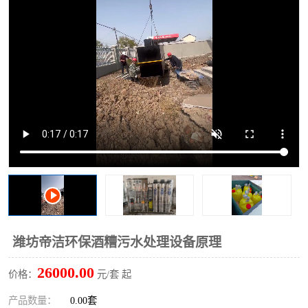
洗车废水处理设备
实验室污水处理设备
平流式溶气气浮机
风景区旅游景点污水处理
设备
高速服务区收费站污水处
微动力生化污水处理设备
理设备
海鲜加工污水处理设备
蒸发器设备价格
客运站污水处理设备
航站楼厕所污水处理设备
UASB厌氧塔
加油站油田景点旅游区污
水处理设备
风电场变电站污水处理设
叠螺污泥脱水机
潍坊帝洁环保酒糟污水处理设备原理
备
疾控中心一体化设备处理
一体化净北槽污水处理设
26000.00
价格：
元/套 起
备
餐具消毒污水处理设备
豆制品污水处理设备
产品数量：
0.00套