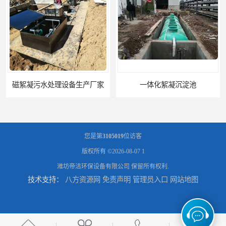
磁絮凝污水处理设备生产厂家
一体化絮凝沉淀池
您是第
3105019
位访客
版权所有 ©2026-08-07
1
潍坊帝洁环保设备有限公司
保留所有权利.
技术支持：
八方资源网
免责声明
管理员入口
网站地图
混凝土搅拌站絮凝沉淀污水处理设备
一体化碳钢絮凝沉淀设备去除悬浮球物