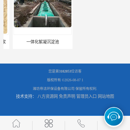
一体化絮凝沉淀池
混凝土搅拌站絮凝沉淀污水处理设备
您是第
3102053
位访客
版权所有 ©2026-08-07
1
潍坊帝洁环保设备有限公司
保留所有权利.
技术支持：
八方资源网
免责声明
管理员入口
网站地图
一体化碳钢絮凝沉淀设备去除悬浮球物
一体化碳钢絮凝沉淀设备