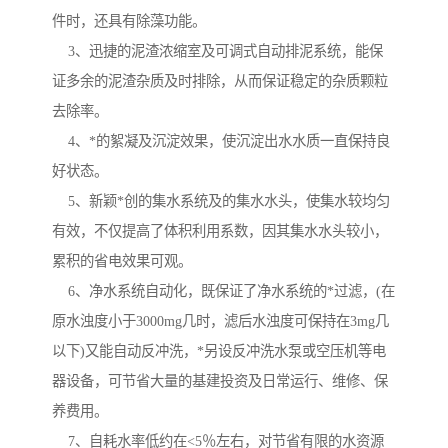
件时，还具有除藻功能。
3、迅捷的泥渣浓缩室及可调式自动排泥系统，能保
证多余的泥渣杂质及时排除，从而保证稳定的杂质颗粒
去除率。
4、*的絮凝及沉淀效果，使沉淀出水水质一直保持良
好状态。
5、新颖*创的集水系统及的集水水头，使集水较均匀
有效，不仅提高了体积利用系数，因其集水水头较小，
累积的省电效果可观。
6、净水系统自动化，既保证了净水系统的*过滤，(在
原水浊度小于3000mg几时，滤后水浊度可保持在3mg几
以下)又能自动反冲洗，*另设反冲洗水泵或空压机等电
器设备，可节省大量的基建投资及日常运行、维修、保
养费用。
7、自耗水率低约在<5％左右，对节省有限的水资源