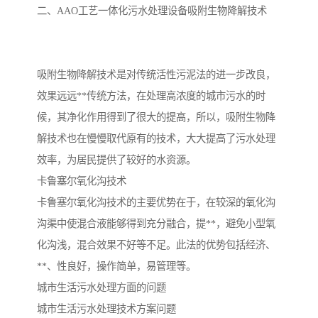
二、AAO工艺一体化污水处理设备吸附生物降解技术
备
微动力污水处理设备
集中式生活污水处理设备
接触式一体化污水处理设
化粪池一体化污水处理设
吸附生物降解技术是对传统活性污泥法的进一步改良，
效果远远**传统方法，在处理高浓度的城市污水的时
备
备
污水处理一体化设备
气浮机设备
候，其净化作用得到了很大的提高，所以，吸附生物降
淀粉污水处理设备
塑料污水处理设备
解技术也在慢慢取代原有的技术，大大提高了污水处理
效率，为居民提供了较好的水资源。
净水设备反渗透
奶制品加工污水处理设备
卡鲁塞尔氧化沟技术
卡鲁塞尔氧化沟技术的主要优势在于，在较深的氧化沟
喷漆污水处理设备
污水处理设备设备生产厂
沟渠中使混合液能够得到充分融合，提**，避免小型氧
家
屠宰场一体化污水处设备
餐厨垃圾污水处理设备
化沟浅，混合效果不好等不足。此法的优势包括经济、
**、性良好，操作简单，易管理等。
生产厂家
洗车污水处理设备
变电站污水处理设备
城市生活污水处理方面的问题
城市生活污水处理技术方案问题
熟食厂污水处理设备
美容院一体化污水处理设