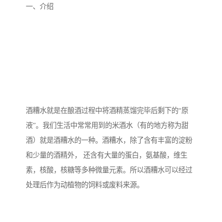
备设备
城乡生活污水处理设备设
MBR膜污水处理设备
一、介绍
备
气浮机一体化污水处理设
污水处理设备生产厂家
备
印刷厂污水处理设备
二级生化污水处理设备
污水提升泵站
口腔科污水处理设备
A2O污水处理设备
乡村污水处理一体化设备
酒糟水就是在酿酒过程中将酒精蒸馏完毕后剩下的“原
风景区生活污水处理一体
一体化污水处理设备
液”。我们生活中常常用到的米酒水（有的地方称为甜
酒）就是酒糟水的一种。酒糟水，除了含有丰富的淀粉
化设备
无动力一体化污水处理设
服务区一体化污水处理设
和少量的酒精外， 还含有大量的蛋白，氨基酸，维生
素，核酸，核糖等多种微量元素。所以酒糟水可以经过
备
备
成套生活污水处理设备
小型污水处理设备
处理后作为动植物的饲料或废料来源。
肉制品加工污水处理设备
农村一体化污水处理设备
金属配件洗涤污水处理设
小型一体化污水处理设备