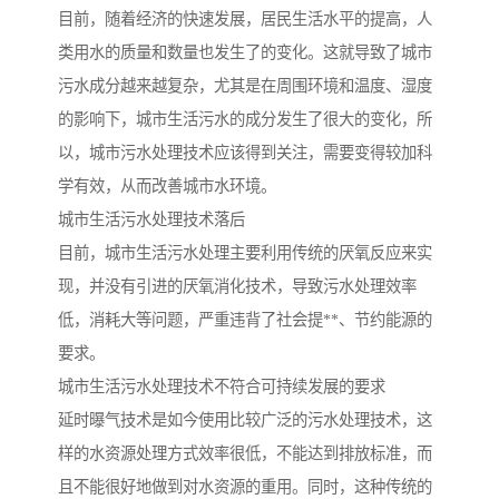
目前，随着经济的快速发展，居民生活水平的提高，人
备
汽车污水处理设备
你猜生活污水处理设备
类用水的质量和数量也发生了的变化。这就导致了城市
污水成分越来越复杂，尤其是在周围环境和温度、湿度
农村生活污水处理设备
玻璃钢污水处理设备
的影响下，城市生活污水的成分发生了很大的变化，所
疗养院污水处理设备
屠宰场污水处理
以，城市污水处理技术应该得到关注，需要变得较加科
学有效，从而改善城市水环境。
生活污水处理设备
医疗污水处理设备
城市生活污水处理技术落后
目前，城市生活污水处理主要利用传统的厌氧反应来实
医疗机构污水处理设备
酿酒污水
现，并没有引进的厌氧消化技术，导致污水处理效率
风景区生活一体化设备
纺织印染废水
低，消耗大等问题，严重违背了社会提**、节约能源的
要求。
豆制品污水
城市生活污水处理技术不符合可持续发展的要求
延时曝气技术是如今使用比较广泛的污水处理技术，这
样的水资源处理方式效率很低，不能达到排放标准，而
且不能很好地做到对水资源的重用。同时，这种传统的