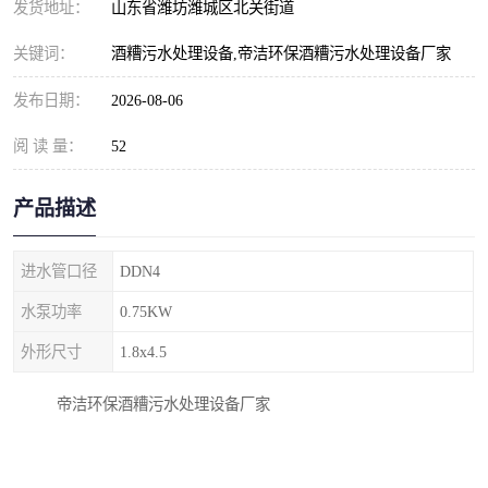
发货地址：
山东省潍坊潍城区北关街道
纺织印染污水处理设备
撬装式防暴污水处理设备
关键词：
酒糟污水处理设备,帝洁环保酒糟污水处理设备厂家
塑料编织袋一体化污水处
养老院污水处理一体化设
发布日期：
2026-08-06
理设备
备
整形医院污水处理设备
厕所污水处理设备
阅 读 量：
52
酿酒厂一体化污水处理设
生活污水处理设备
产品描述
备
生活一体化污水处理设备
餐具清洗一体化污水处理
进水管口径
DDN4
酒店污水处理设备
酒店污水处理设备
水泵功率
0.75KW
复合二氧化氯发生器污水
医疗一体化污水处理设备
外形尺寸
1.8x4.5
处理设备
屠宰场一体化污水处理设
雨水收集设备
帝洁环保酒糟污水处理设备厂家
备
地埋式一体化污水处理设
加药装置污水设备