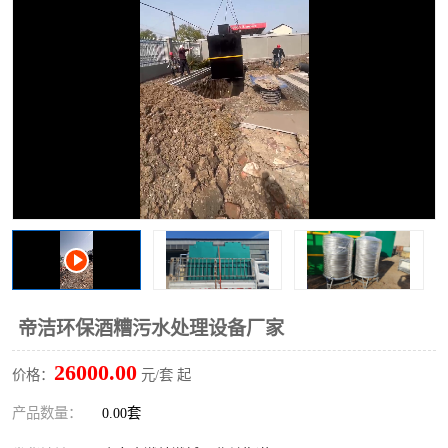
洗车废水处理设备
实验室污水处理设备
平流式溶气气浮机
风景区旅游景点污水处理
设备
高速服务区收费站污水处
微动力生化污水处理设备
理设备
海鲜加工污水处理设备
蒸发器设备价格
客运站污水处理设备
航站楼厕所污水处理设备
UASB厌氧塔
加油站油田景点旅游区污
水处理设备
风电场变电站污水处理设
叠螺污泥脱水机
帝洁环保酒糟污水处理设备厂家
备
疾控中心一体化设备处理
一体化净北槽污水处理设
26000.00
价格：
元/套 起
备
餐具消毒污水处理设备
豆制品污水处理设备
产品数量：
0.00套