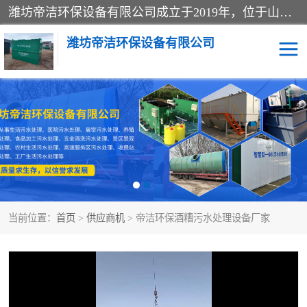
潍坊帝洁环保设备有限公司成立于2019年，位于山东省潍坊市潍城经济开发区；公司专注于环境保护专用设备及配件的研发、生产、安装与销售，同时涉及医用消毒设备、机电设备和仪器仪表的销售。此外，公司提供环保工程施工、环保技术研发与转让、技术服务以及环境工程专项设计服务，致力于为客户提供全面的环保解决方案，助力绿色可持续发展。
潍坊帝洁环保设备有限公司
一体化提升泵站
屠宰肉食品加工污水处理
设备
一体化生活污水处理设备
学校污水处理设备
医院污水处理设备
喷涂废水油墨废水
当前位置：
首页
>
供应商机
> 帝洁环保酒糟污水处理设备厂家
玻璃钢一体化污水处理设
水性涂料加工污水处理设
备
备
食品加工污水处理设备
工厂加工污水处理设备
养殖污水处理设备
洗涤污水处理设备