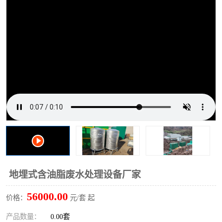
洗车废水处理设备
实验室污水处理设备
平流式溶气气浮机
风景区旅游景点污水处理
设备
高速服务区收费站污水处
微动力生化污水处理设备
理设备
海鲜加工污水处理设备
蒸发器设备价格
客运站污水处理设备
航站楼厕所污水处理设备
UASB厌氧塔
加油站油田景点旅游区污
水处理设备
风电场变电站污水处理设
叠螺污泥脱水机
地埋式含油脂废水处理设备厂家
备
疾控中心一体化设备处理
一体化净北槽污水处理设
56000.00
价格：
元/套 起
备
餐具消毒污水处理设备
豆制品污水处理设备
产品数量：
0.00套