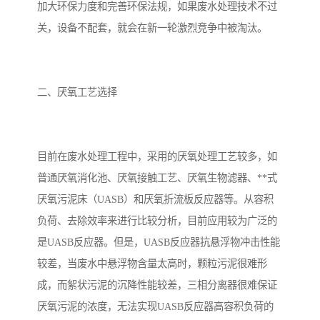
加大环保力度和完善环保法规，如果废水处理技术不过
关，设备不配套，就会在新一轮激烈竞争中被淘汰。
备
微动力污水处理设备
集中式生活污水处理设备
接触式一体化污水处理设
化粪池一体化污水处理设
二、厌氧工艺选择
备
备
污水处理一体化设备
气浮机设备
淀粉污水处理设备
塑料污水处理设备
目前在废水处理工程中，采用的厌氧处理工艺较多，如
净水设备反渗透
奶制品加工污水处理设备
普通厌氧消化池、厌氧接触工艺、厌氧生物滤器、**式
厌氧污泥床（UASB）和厌氧折流板反应器等。从容积
喷漆污水处理设备
污水处理设备设备生产厂
负荷、去除效率来进行比较分析，目前应用较为广泛的
家
是UASB反应器。但是，UASB反应器抗悬浮物冲击性能
屠宰场一体化污水处设备
餐厨垃圾污水处理设备
较差，当废水中悬浮物含量太高时，颗粒污泥很难形
生产厂家
洗车污水处理设备
变电站污水处理设备
成，而絮状污泥的沉降性能较差，三相分离器很难保证
厌氧污泥的浓度，无法实现UASB反应器高容积负荷的
熟食厂污水处理设备
美容院一体化污水处理设