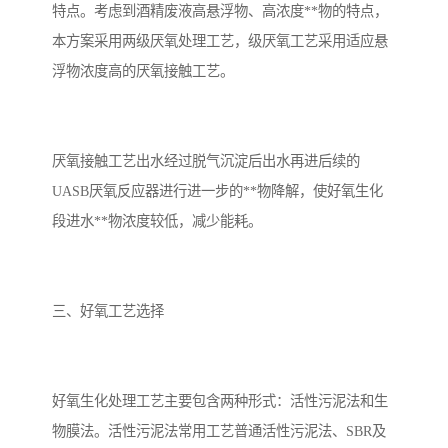
特点。考虑到酒精废液高悬浮物、高浓度**物的特点，
备
汽车污水处理设备
你猜生活污水处理设备
本方案采用两级厌氧处理工艺，级厌氧工艺采用适应悬
浮物浓度高的厌氧接触工艺。
农村生活污水处理设备
玻璃钢污水处理设备
疗养院污水处理设备
屠宰场污水处理
厌氧接触工艺出水经过脱气沉淀后出水再进后续的
生活污水处理设备
医疗污水处理设备
UASB厌氧反应器进行进一步的**物降解，使好氧生化
段进水**物浓度较低，减少能耗。
医疗机构污水处理设备
酿酒污水
风景区生活一体化设备
纺织印染废水
三、好氧工艺选择
豆制品污水
好氧生化处理工艺主要包含两种形式：活性污泥法和生
物膜法。活性污泥法常用工艺普通活性污泥法、SBR及