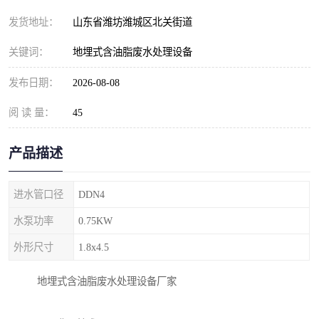
纺织印染污水处理设备
撬装式防暴污水处理设备
发货地址：
山东省潍坊潍城区北关街道
塑料编织袋一体化污水处
养老院污水处理一体化设
关键词：
地埋式含油脂废水处理设备
理设备
备
整形医院污水处理设备
厕所污水处理设备
发布日期：
2026-08-08
阅 读 量：
酿酒厂一体化污水处理设
45
生活污水处理设备
备
生活一体化污水处理设备
餐具清洗一体化污水处理
产品描述
酒店污水处理设备
酒店污水处理设备
进水管口径
DDN4
复合二氧化氯发生器污水
医疗一体化污水处理设备
水泵功率
0.75KW
外形尺寸
1.8x4.5
处理设备
屠宰场一体化污水处理设
雨水收集设备
地埋式含油脂废水处理设备厂家
备
地埋式一体化污水处理设
加药装置污水设备