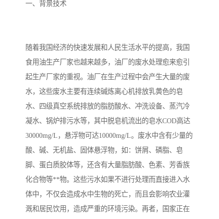
备设备
城乡生活污水处理设备设
MBR膜污水处理设备
一、背景技术
备
气浮机一体化污水处理设
污水处理设备生产厂家
随着我国经济的快速发展和人民生活水平的提高，我国
备
印刷厂污水处理设备
二级生化污水处理设备
食用油生产厂家也越来越多，油厂的废水处理愈来愈引
污水提升泵站
口腔科污水处理设备
起生产厂家的重视。油厂在生产过程中会产生大量的废
水，这些废水主要有连续碱炼离心机排放乳黄色的皂
A2O污水处理设备
乡村污水处理一体化设备
水、四级真空系统排放的脂肪酸水、冲洗设备、蒸汽冷
凝水、锅炉排污水等，其中脱皂机流出的皂水COD高达
风景区生活污水处理一体
一体化污水处理设备
30000mg/L，悬浮物可达10000mg/L。废水中含有少量的
化设备
无动力一体化污水处理设
服务区一体化污水处理设
酸、碱、无机盐、固体悬浮物，如：饼屑、磷脂、皂
脚、蛋白质胶体等，还含有大量脂肪酸、色素、芳香族
备
备
成套生活污水处理设备
小型污水处理设备
化合物等**物。这些污水如果不进行处理而直接进入水
肉制品加工污水处理设备
农村一体化污水处理设备
体中，不仅会造成水中生物的死亡，而且会影响农业灌
溉和居民饮用，造成严重的环境污染。再者，国家正在
金属配件洗涤污水处理设
小型一体化污水处理设备