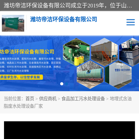
潍坊帝洁环保设备有限公司成立于2019年，位于山东省潍坊市潍城经济开发区；公司专注于环境保护专用设备及配件的研发、生产、安装与销售，同时涉及医用消毒设备、机电设备和仪器仪表的销售。此外，公司提供环保工程施工、环保技术研发与转让、技术服务以及环境工程专项设计服务，致力于为客户提供全面的环保解决方案，助力绿色可持续发展。
潍坊帝洁环保设备有限公司
一体化提升泵站
屠宰肉食品加工污水处理
设备
一体化生活污水处理设备
学校污水处理设备
医院污水处理设备
喷涂废水油墨废水
当前位置：
首页
>
供应商机
>
食品加工污水处理设备
> 地埋式含油
玻璃钢一体化污水处理设
水性涂料加工污水处理设
脂废水处理设备厂家
备
备
食品加工污水处理设备
工厂加工污水处理设备
养殖污水处理设备
洗涤污水处理设备