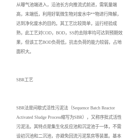
从曝气池端进入，沿池长方向推流式前进，需氧量端
高，末端低，利用好氧微生物对废水中**物进行降解，
达到净化废水的目的。其工艺比较简单，运行经验成
熟，此工艺对COD，BOD，SS的去除率均可达到预期效
果，但该工艺BOD负荷低，抗击负荷的能力较弱，占地
面积大。
SBR工艺
SBR法是间歇式活性污泥法（Sequence Batch Reactor
Activated Sludge Process缩写为SBR），又称序批式活性
污泥法。其特点是集生化反应池和沉淀池于一体，不需
设初沉池和二沉池，亦避免回流污泥泵房等装置。基本