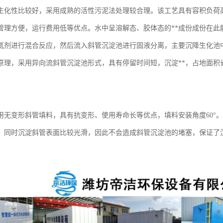
生化性比较好，采用成熟的活性污泥法处理较合理。该工艺具有容积负荷
管理方便，运行费用低等优点。水中呈溶解态、胶体态的**成份成份在此
氮剂进行混合反应，然后流入斜管沉淀池进行固液分离，主要沉降生化池
原理，采用异向流斜管沉淀池形式，具有停留时间短，沉淀**，占地面积
用无变形斜管填料，具有抗变形、使用寿命长等优点，填料安装角度60°
，同时沉淀斜管表面比较光滑，因此不会造成斜管沉淀池的堵塞，保证了