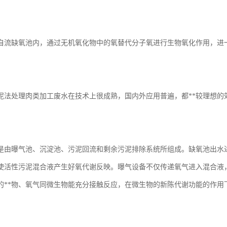
自流缺氧池内，通过无机氧化物中的氧替代分子氧进行生物氧化作用，进一
泥法处理肉类加工废水在技术上很成熟，国内外应用普遍，都**较理想的
是由曝气池、沉淀池、污泥回流和剩余污泥排除系统所组成。缺氧池出水
使活性污泥混合液产生好氧代谢反映。曝气设备不仅传递氧气进入混合液
的**物、氧气同微生物能充分接触反应，在微生物的新陈代谢功能的作用