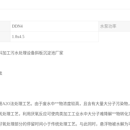
DDN4
水泵功率
1.8x4.5
料加工污水处理设备斜板沉淀池厂家
法
用A2O法处理工艺。由于废水中**物浓度较高，且含有大量大分子污染
氧处理工艺，利用厌氧反应可使肉类加工工业水中大分子难降解**物转化
好氧处理部分的停留时间小于传统处理工艺。与此同时，悬浮物被水解为