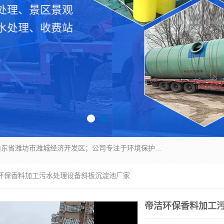
潍坊帝洁环保设备有限公司成立于2019年，位于山东省潍坊市潍城经济开发区；公司专注于环境保护专用设备及配件的研发、生产、安装与销售，同时涉及医用消毒设备、机电设备和仪器仪表的销售。此外，公司提供环保工程施工、环保技术研发与转让、技术服务以及环境工程专项设计服务，致力于为客户提供全面的环保解决方案，助力绿色可持续发展。
洁环保香料加工污水处理设备斜板沉淀池厂家
帝洁环保香料加工