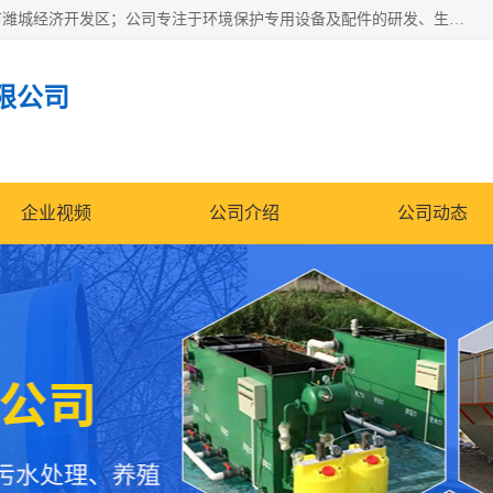
潍坊帝洁环保设备有限公司成立于2019年，位于山东省潍坊市潍城经济开发区；公司专注于环境保护专用设备及配件的研发、生产、安装与销售，同时涉及医用消毒设备、机电设备和仪器仪表的销售。此外，公司提供环保工程施工、环保技术研发与转让、技术服务以及环境工程专项设计服务，致力于为客户提供全面的环保解决方案，助力绿色可持续发展。
限公司
企业视频
公司介绍
公司动态