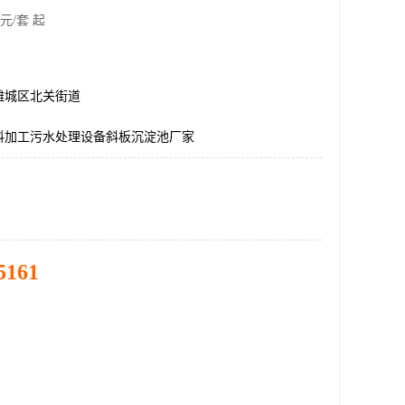
元/套 起
潍城区北关街道
料加工污水处理设备斜板沉淀池厂家
5161