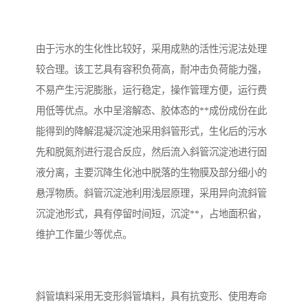
备
汽车污水处理设备
你猜生活污水处理设备
由于污水的生化性比较好，采用成熟的活性污泥法处理
农村生活污水处理设备
玻璃钢污水处理设备
较合理。该工艺具有容积负荷高，耐冲击负荷能力强，
不易产生污泥膨胀，运行稳定，操作管理方便，运行费
疗养院污水处理设备
屠宰场污水处理
用低等优点。水中呈溶解态、胶体态的**成份成份在此
生活污水处理设备
医疗污水处理设备
能得到的降解混凝沉淀池采用斜管形式，生化后的污水
先和脱氮剂进行混合反应，然后流入斜管沉淀池进行固
医疗机构污水处理设备
酿酒污水
液分离，主要沉降生化池中脱落的生物膜及部分细小的
悬浮物质。斜管沉淀池利用浅层原理，采用异向流斜管
风景区生活一体化设备
纺织印染废水
沉淀池形式，具有停留时间短，沉淀**，占地面积省，
豆制品污水
维护工作量少等优点。
斜管填料采用无变形斜管填料，具有抗变形、使用寿命