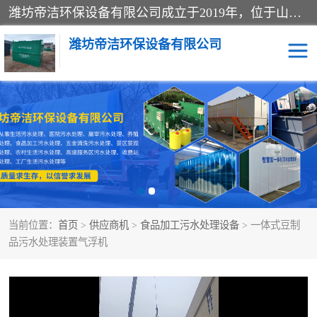
潍坊帝洁环保设备有限公司成立于2019年，位于山东省潍坊市潍城经济开发区；公司专注于环境保护专用设备及配件的研发、生产、安装与销售，同时涉及医用消毒设备、机电设备和仪器仪表的销售。此外，公司提供环保工程施工、环保技术研发与转让、技术服务以及环境工程专项设计服务，致力于为客户提供全面的环保解决方案，助力绿色可持续发展。
潍坊帝洁环保设备有限公司
一体化提升泵站
屠宰肉食品加工污水处理
设备
一体化生活污水处理设备
学校污水处理设备
医院污水处理设备
喷涂废水油墨废水
当前位置：
首页
>
供应商机
>
食品加工污水处理设备
> 一体式豆制
玻璃钢一体化污水处理设
水性涂料加工污水处理设
品污水处理装置气浮机
备
备
食品加工污水处理设备
工厂加工污水处理设备
养殖污水处理设备
洗涤污水处理设备