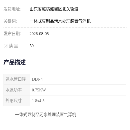
纺织印染污水处理设备
撬装式防暴污水处理设备
发货地址：
山东省潍坊潍城区北关街道
塑料编织袋一体化污水处
养老院污水处理一体化设
关键词：
一体式豆制品污水处理装置气浮机
理设备
备
整形医院污水处理设备
厕所污水处理设备
发布日期：
2026-08-05
阅 读 量：
酿酒厂一体化污水处理设
59
生活污水处理设备
备
生活一体化污水处理设备
餐具清洗一体化污水处理
产品描述
酒店污水处理设备
酒店污水处理设备
进水管口径
DDN4
复合二氧化氯发生器污水
医疗一体化污水处理设备
水泵功率
0.75KW
外形尺寸
1.8x4.5
处理设备
屠宰场一体化污水处理设
雨水收集设备
一体式豆制品污水处理装置气浮机
备
地埋式一体化污水处理设
加药装置污水设备