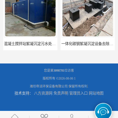
一体化碳钢絮凝沉淀设备去除悬浮球物
一体化碳钢絮凝沉淀设备
您是第
3098781
位访客
版权所有 ©2026-08-06
1
潍坊帝洁环保设备有限公司
保留所有权利.
技术支持：
八方资源网
免责声明
管理员入口
网站地图
平流式一体化沉淀池
一体化混凝沉淀池