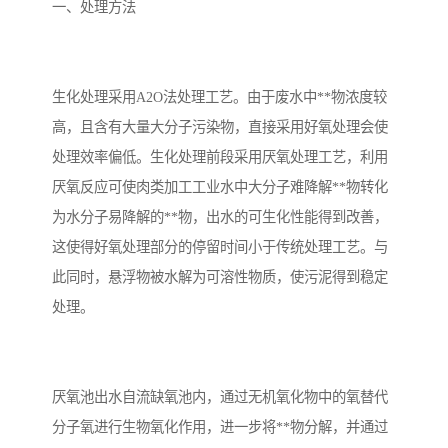
备设备
城乡生活污水处理设备设
MBR膜污水处理设备
一、处理方法
备
气浮机一体化污水处理设
污水处理设备生产厂家
生化处理采用A2O法处理工艺。由于废水中**物浓度较
备
印刷厂污水处理设备
二级生化污水处理设备
高，且含有大量大分子污染物，直接采用好氧处理会使
污水提升泵站
口腔科污水处理设备
处理效率偏低。生化处理前段采用厌氧处理工艺，利用
厌氧反应可使肉类加工工业水中大分子难降解**物转化
A2O污水处理设备
乡村污水处理一体化设备
为水分子易降解的**物，出水的可生化性能得到改善，
这使得好氧处理部分的停留时间小于传统处理工艺。与
风景区生活污水处理一体
一体化污水处理设备
此同时，悬浮物被水解为可溶性物质，使污泥得到稳定
化设备
无动力一体化污水处理设
服务区一体化污水处理设
处理。
备
备
成套生活污水处理设备
小型污水处理设备
肉制品加工污水处理设备
农村一体化污水处理设备
厌氧池出水自流缺氧池内，通过无机氧化物中的氧替代
分子氧进行生物氧化作用，进一步将**物分解，并通过
金属配件洗涤污水处理设
小型一体化污水处理设备