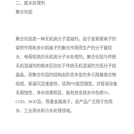
二、废水处理剂
聚合化铝
聚合化铝是一种无机高分子混凝剂，由于氢氧根离子的
架桥作用和多价阴离子的聚合作用而生产的分子量较
大、电荷较高的无机高分子水处理剂。聚合化铝与传统
无机混凝剂的根本区别在于传统无机混凝剂为低分子结
晶盐，而聚合化铝的结构由形态多变的多元羧基络合物
组成，絮凝沉淀速度快，适用PH值范围宽，对管道设备
无腐蚀性，净水效果明显，能有效支除水中色质SS、
COD、BOD及、等重金属离子，该产品广泛用于饮用
水、工业用水和污水处理领域。