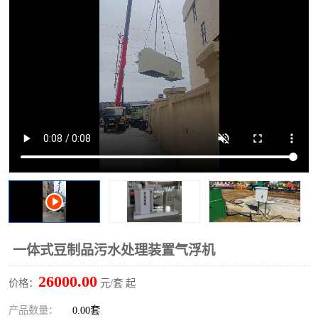
洗车废水处理设备
实验室污水处理设备
平流式溶气气浮机
风景区旅游景点污水处理
设备
高速服务区收费站污水处
微动力生化污水处理设备
理设备
海鲜加工污水处理设备
蒸发器设备价格
客运站污水处理设备
航站楼厕所污水处理设备
UASB厌氧塔
加油站油田景点旅游区污
水处理设备
风电场变电站污水处理设
叠螺污泥脱水机
一体式豆制品污水处理装置气浮机
备
疾控中心一体化设备处理
一体化净北槽污水处理设
26000.00
价格：
元/套 起
备
餐具消毒污水处理设备
豆制品污水处理设备
产品数量：
0.00套