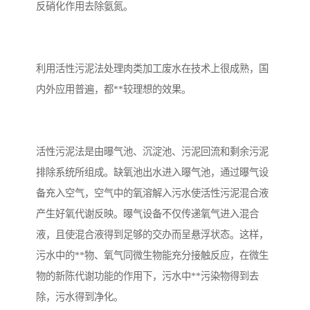
反硝化作用去除氨氮。
备
微动力污水处理设备
集中式生活污水处理设备
接触式一体化污水处理设
化粪池一体化污水处理设
利用活性污泥法处理肉类加工废水在技术上很成熟，国
内外应用普遍，都**较理想的效果。
备
备
污水处理一体化设备
气浮机设备
淀粉污水处理设备
塑料污水处理设备
活性污泥法是由曝气池、沉淀池、污泥回流和剩余污泥
净水设备反渗透
奶制品加工污水处理设备
排除系统所组成。缺氧池出水进入曝气池，通过曝气设
备充入空气，空气中的氧溶解入污水使活性污泥混合液
喷漆污水处理设备
污水处理设备设备生产厂
产生好氧代谢反映。曝气设备不仅传递氧气进入混合
家
液，且使混合液得到足够的交办而呈悬浮状态。这样，
屠宰场一体化污水处设备
餐厨垃圾污水处理设备
污水中的**物、氧气同微生物能充分接触反应，在微生
生产厂家
洗车污水处理设备
变电站污水处理设备
物的新陈代谢功能的作用下，污水中**污染物得到去
除，污水得到净化。
熟食厂污水处理设备
美容院一体化污水处理设