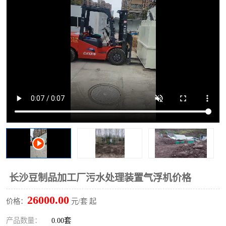
洗车废水处理设备
实验室污水处理设备
平流式溶气气浮机
风景区旅游景点污水处理
设备
高速服务区收费站污水处
微动力生化污水处理设备
理设备
海鲜加工污水处理设备
蒸发器设备价格
客运站污水处理设备
航站楼厕所污水处理设备
UASB厌氧塔
加油站油田景点旅游区污
水处理设备
风电场变电站污水处理设
叠螺污泥脱水机
长沙豆制品加工厂污水处理装置气浮机价格
备
疾控中心一体化设备处理
一体化净北槽污水处理设
26000.00
价格：
元/套 起
备
餐具消毒污水处理设备
豆制品污水处理设备
产品数量：
0.00套