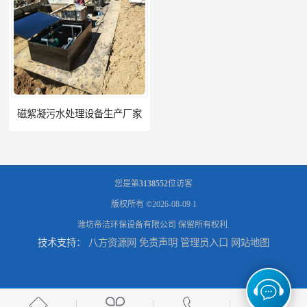
磁絮凝污水处理设备生产厂家
一体化絮凝沉淀池
您是第
3138552
位访客
版权所有 ©2026-08-09
1
潍坊帝洁环保设备有限公司
保留所有权利.
技术支持：
八方资源网
免责声明
管理员入口
网站地图
混凝土搅拌站絮凝沉淀污水处理设备
一体化碳钢絮凝沉淀设备去除悬浮球物