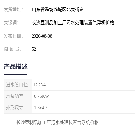
纺织印染污水处理设备
撬装式防暴污水处理设备
发货地址：
山东省潍坊潍城区北关街道
塑料编织袋一体化污水处
养老院污水处理一体化设
关键词：
长沙豆制品加工厂污水处理装置气浮机价格
理设备
备
整形医院污水处理设备
厕所污水处理设备
发布日期：
2026-08-08
阅 读 量：
酿酒厂一体化污水处理设
52
生活污水处理设备
备
生活一体化污水处理设备
餐具清洗一体化污水处理
产品描述
酒店污水处理设备
酒店污水处理设备
进水管口径
DDN4
复合二氧化氯发生器污水
医疗一体化污水处理设备
水泵功率
0.75KW
外形尺寸
1.8x4.5
处理设备
屠宰场一体化污水处理设
雨水收集设备
长沙豆制品加工厂污水处理装置气浮机价格
备
地埋式一体化污水处理设
加药装置污水设备