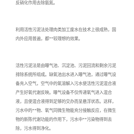
反硝化作用去除氨氮。
备
微动力污水处理设备
集中式生活污水处理设备
接触式一体化污水处理设
化粪池一体化污水处理设
利用活性污泥法处理肉类加工废水在技术上很成熟，国
内外应用普遍，都**较理想的效果。
备
备
污水处理一体化设备
气浮机设备
淀粉污水处理设备
塑料污水处理设备
活性污泥法是由曝气池、沉淀池、污泥回流和剩余污泥
净水设备反渗透
奶制品加工污水处理设备
排除系统所组成。缺氧池出水进入曝气池，通过曝气设
备充入空气，空气中的氧溶解入污水使活性污泥混合液
喷漆污水处理设备
污水处理设备设备生产厂
产生好氧代谢反映。曝气设备不仅传递氧气进入混合
家
液，且使混合液得到足够的交办而呈悬浮状态。这样，
屠宰场一体化污水处设备
餐厨垃圾污水处理设备
污水中的**物、氧气同微生物能充分接触反应，在微生
生产厂家
洗车污水处理设备
变电站污水处理设备
物的新陈代谢功能的作用下，污水中**污染物得到去
除，污水得到净化。
熟食厂污水处理设备
美容院一体化污水处理设