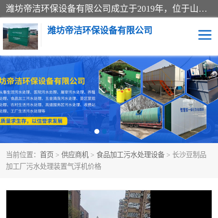
潍坊帝洁环保设备有限公司成立于2019年，位于山东省潍坊市潍城经济开发区；公司专注于环境保护专用设备及配件的研发、生产、安装与销售，同时涉及医用消毒设备、机电设备和仪器仪表的销售。此外，公司提供环保工程施工、环保技术研发与转让、技术服务以及环境工程专项设计服务，致力于为客户提供全面的环保解决方案，助力绿色可持续发展。
潍坊帝洁环保设备有限公司
一体化提升泵站
屠宰肉食品加工污水处理
设备
一体化生活污水处理设备
学校污水处理设备
医院污水处理设备
喷涂废水油墨废水
当前位置：
首页
>
供应商机
>
食品加工污水处理设备
> 长沙豆制品
玻璃钢一体化污水处理设
水性涂料加工污水处理设
加工厂污水处理装置气浮机价格
备
备
食品加工污水处理设备
工厂加工污水处理设备
养殖污水处理设备
洗涤污水处理设备