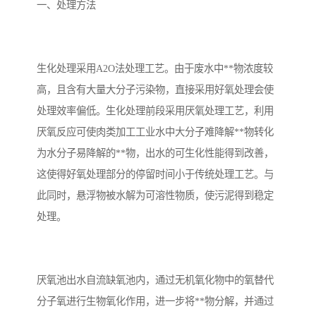
备设备
城乡生活污水处理设备设
MBR膜污水处理设备
一、处理方法
备
气浮机一体化污水处理设
污水处理设备生产厂家
生化处理采用A2O法处理工艺。由于废水中**物浓度较
备
印刷厂污水处理设备
二级生化污水处理设备
高，且含有大量大分子污染物，直接采用好氧处理会使
污水提升泵站
口腔科污水处理设备
处理效率偏低。生化处理前段采用厌氧处理工艺，利用
厌氧反应可使肉类加工工业水中大分子难降解**物转化
A2O污水处理设备
乡村污水处理一体化设备
为水分子易降解的**物，出水的可生化性能得到改善，
这使得好氧处理部分的停留时间小于传统处理工艺。与
风景区生活污水处理一体
一体化污水处理设备
此同时，悬浮物被水解为可溶性物质，使污泥得到稳定
化设备
无动力一体化污水处理设
服务区一体化污水处理设
处理。
备
备
成套生活污水处理设备
小型污水处理设备
肉制品加工污水处理设备
农村一体化污水处理设备
厌氧池出水自流缺氧池内，通过无机氧化物中的氧替代
分子氧进行生物氧化作用，进一步将**物分解，并通过
金属配件洗涤污水处理设
小型一体化污水处理设备