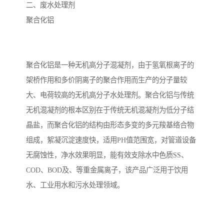
二、废水处理剂
聚合化铝
聚合化铝是一种无机高分子混凝剂，由于氢氧根离子的
架桥作用和多价阴离子的聚合作用而生产的分子量较
大、电荷较高的无机高分子水处理剂。聚合化铝与传统
无机混凝剂的根本区别在于传统无机混凝剂为低分子结
晶盐，而聚合化铝的结构由形态多变的多元羧基络合物
组成，絮凝沉淀速度快，适用PH值范围宽，对管道设备
无腐蚀性，净水效果明显，能有效支除水中色质SS、
COD、BOD及、等重金属离子，该产品广泛用于饮用
水、工业用水和污水处理领域。