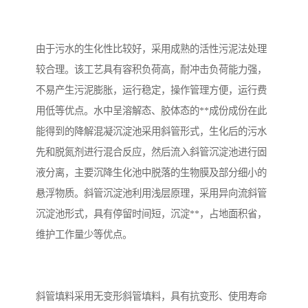
备
汽车污水处理设备
你猜生活污水处理设备
由于污水的生化性比较好，采用成熟的活性污泥法处理
农村生活污水处理设备
玻璃钢污水处理设备
较合理。该工艺具有容积负荷高，耐冲击负荷能力强，
不易产生污泥膨胀，运行稳定，操作管理方便，运行费
疗养院污水处理设备
屠宰场污水处理
用低等优点。水中呈溶解态、胶体态的**成份成份在此
生活污水处理设备
医疗污水处理设备
能得到的降解混凝沉淀池采用斜管形式，生化后的污水
先和脱氮剂进行混合反应，然后流入斜管沉淀池进行固
医疗机构污水处理设备
酿酒污水
液分离，主要沉降生化池中脱落的生物膜及部分细小的
悬浮物质。斜管沉淀池利用浅层原理，采用异向流斜管
风景区生活一体化设备
纺织印染废水
沉淀池形式，具有停留时间短，沉淀**，占地面积省，
豆制品污水
维护工作量少等优点。
斜管填料采用无变形斜管填料，具有抗变形、使用寿命