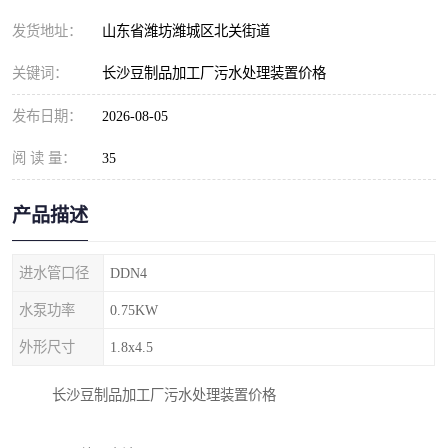
纺织印染污水处理设备
撬装式防暴污水处理设备
发货地址：
山东省潍坊潍城区北关街道
塑料编织袋一体化污水处
养老院污水处理一体化设
关键词：
长沙豆制品加工厂污水处理装置价格
理设备
备
整形医院污水处理设备
厕所污水处理设备
发布日期：
2026-08-05
阅 读 量：
酿酒厂一体化污水处理设
35
生活污水处理设备
备
生活一体化污水处理设备
餐具清洗一体化污水处理
产品描述
酒店污水处理设备
酒店污水处理设备
进水管口径
DDN4
复合二氧化氯发生器污水
医疗一体化污水处理设备
水泵功率
0.75KW
外形尺寸
1.8x4.5
处理设备
屠宰场一体化污水处理设
雨水收集设备
长沙豆制品加工厂污水处理装置价格
备
地埋式一体化污水处理设
加药装置污水设备