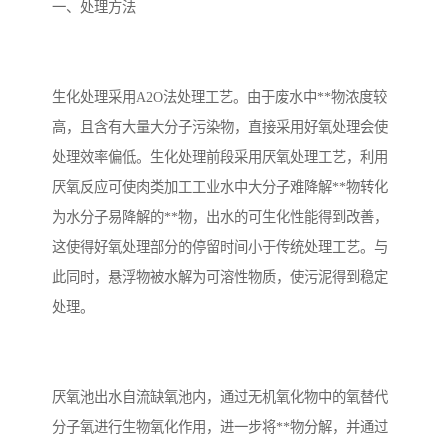
备设备
城乡生活污水处理设备设
MBR膜污水处理设备
一、处理方法
备
气浮机一体化污水处理设
污水处理设备生产厂家
生化处理采用A2O法处理工艺。由于废水中**物浓度较
备
印刷厂污水处理设备
二级生化污水处理设备
高，且含有大量大分子污染物，直接采用好氧处理会使
污水提升泵站
口腔科污水处理设备
处理效率偏低。生化处理前段采用厌氧处理工艺，利用
厌氧反应可使肉类加工工业水中大分子难降解**物转化
A2O污水处理设备
乡村污水处理一体化设备
为水分子易降解的**物，出水的可生化性能得到改善，
这使得好氧处理部分的停留时间小于传统处理工艺。与
风景区生活污水处理一体
一体化污水处理设备
此同时，悬浮物被水解为可溶性物质，使污泥得到稳定
化设备
无动力一体化污水处理设
服务区一体化污水处理设
处理。
备
备
成套生活污水处理设备
小型污水处理设备
肉制品加工污水处理设备
农村一体化污水处理设备
厌氧池出水自流缺氧池内，通过无机氧化物中的氧替代
分子氧进行生物氧化作用，进一步将**物分解，并通过
金属配件洗涤污水处理设
小型一体化污水处理设备