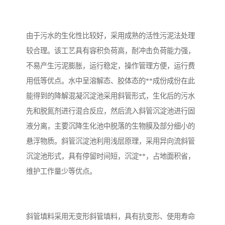
备
汽车污水处理设备
你猜生活污水处理设备
由于污水的生化性比较好，采用成熟的活性污泥法处理
农村生活污水处理设备
玻璃钢污水处理设备
较合理。该工艺具有容积负荷高，耐冲击负荷能力强，
不易产生污泥膨胀，运行稳定，操作管理方便，运行费
疗养院污水处理设备
屠宰场污水处理
用低等优点。水中呈溶解态、胶体态的**成份成份在此
生活污水处理设备
医疗污水处理设备
能得到的降解混凝沉淀池采用斜管形式，生化后的污水
先和脱氮剂进行混合反应，然后流入斜管沉淀池进行固
医疗机构污水处理设备
酿酒污水
液分离，主要沉降生化池中脱落的生物膜及部分细小的
悬浮物质。斜管沉淀池利用浅层原理，采用异向流斜管
风景区生活一体化设备
纺织印染废水
沉淀池形式，具有停留时间短，沉淀**，占地面积省，
豆制品污水
维护工作量少等优点。
斜管填料采用无变形斜管填料，具有抗变形、使用寿命