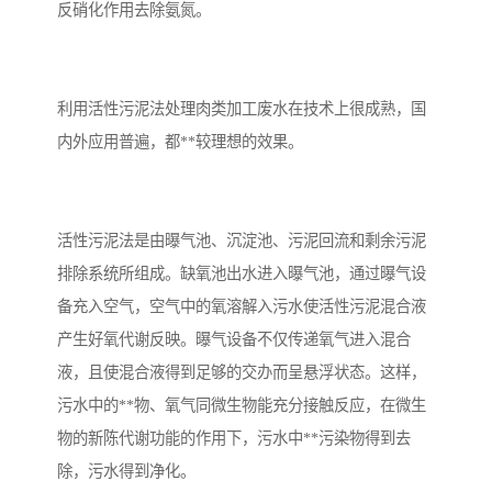
反硝化作用去除氨氮。
备
微动力污水处理设备
集中式生活污水处理设备
接触式一体化污水处理设
化粪池一体化污水处理设
利用活性污泥法处理肉类加工废水在技术上很成熟，国
内外应用普遍，都**较理想的效果。
备
备
污水处理一体化设备
气浮机设备
淀粉污水处理设备
塑料污水处理设备
活性污泥法是由曝气池、沉淀池、污泥回流和剩余污泥
净水设备反渗透
奶制品加工污水处理设备
排除系统所组成。缺氧池出水进入曝气池，通过曝气设
备充入空气，空气中的氧溶解入污水使活性污泥混合液
喷漆污水处理设备
污水处理设备设备生产厂
产生好氧代谢反映。曝气设备不仅传递氧气进入混合
家
液，且使混合液得到足够的交办而呈悬浮状态。这样，
屠宰场一体化污水处设备
餐厨垃圾污水处理设备
污水中的**物、氧气同微生物能充分接触反应，在微生
生产厂家
洗车污水处理设备
变电站污水处理设备
物的新陈代谢功能的作用下，污水中**污染物得到去
除，污水得到净化。
熟食厂污水处理设备
美容院一体化污水处理设