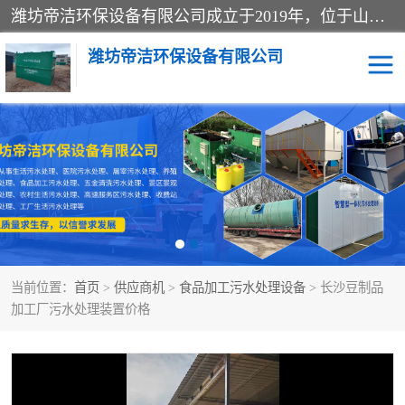
潍坊帝洁环保设备有限公司成立于2019年，位于山东省潍坊市潍城经济开发区；公司专注于环境保护专用设备及配件的研发、生产、安装与销售，同时涉及医用消毒设备、机电设备和仪器仪表的销售。此外，公司提供环保工程施工、环保技术研发与转让、技术服务以及环境工程专项设计服务，致力于为客户提供全面的环保解决方案，助力绿色可持续发展。
潍坊帝洁环保设备有限公司
一体化提升泵站
屠宰肉食品加工污水处理
设备
一体化生活污水处理设备
学校污水处理设备
医院污水处理设备
喷涂废水油墨废水
当前位置：
首页
>
供应商机
>
食品加工污水处理设备
> 长沙豆制品
玻璃钢一体化污水处理设
水性涂料加工污水处理设
加工厂污水处理装置价格
备
备
食品加工污水处理设备
工厂加工污水处理设备
养殖污水处理设备
洗涤污水处理设备