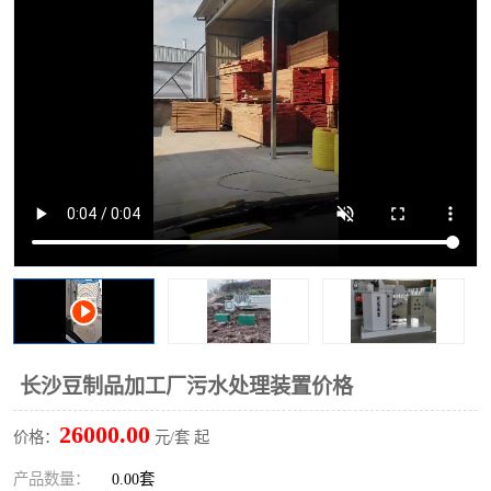
洗车废水处理设备
实验室污水处理设备
平流式溶气气浮机
风景区旅游景点污水处理
设备
高速服务区收费站污水处
微动力生化污水处理设备
理设备
海鲜加工污水处理设备
蒸发器设备价格
客运站污水处理设备
航站楼厕所污水处理设备
UASB厌氧塔
加油站油田景点旅游区污
水处理设备
风电场变电站污水处理设
叠螺污泥脱水机
长沙豆制品加工厂污水处理装置价格
备
疾控中心一体化设备处理
一体化净北槽污水处理设
26000.00
价格：
元/套 起
备
餐具消毒污水处理设备
豆制品污水处理设备
产品数量：
0.00套