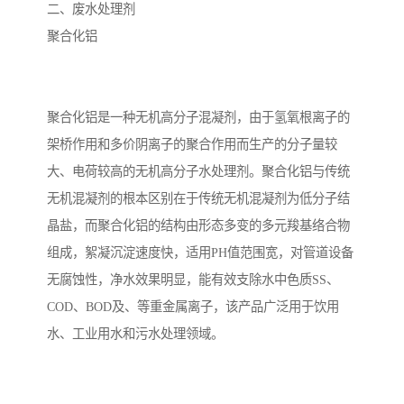
二、废水处理剂
聚合化铝
聚合化铝是一种无机高分子混凝剂，由于氢氧根离子的
架桥作用和多价阴离子的聚合作用而生产的分子量较
大、电荷较高的无机高分子水处理剂。聚合化铝与传统
无机混凝剂的根本区别在于传统无机混凝剂为低分子结
晶盐，而聚合化铝的结构由形态多变的多元羧基络合物
组成，絮凝沉淀速度快，适用PH值范围宽，对管道设备
无腐蚀性，净水效果明显，能有效支除水中色质SS、
COD、BOD及、等重金属离子，该产品广泛用于饮用
水、工业用水和污水处理领域。