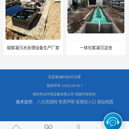
磁絮凝污水处理设备生产厂家
一体化絮凝沉淀池
您是第
3097425
位访客
版权所有 ©2026-08-06
1
潍坊帝洁环保设备有限公司
保留所有权利.
技术支持：
八方资源网
免责声明
管理员入口
网站地图
混凝土搅拌站絮凝沉淀污水处理设备
一体化碳钢絮凝沉淀设备去除悬浮球物