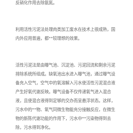
反硝化作用去除氨氮。
备
微动力污水处理设备
集中式生活污水处理设备
接触式一体化污水处理设
化粪池一体化污水处理设
利用活性污泥法处理肉类加工废水在技术上很成熟，国
内外应用普遍，都**较理想的效果。
备
备
污水处理一体化设备
气浮机设备
淀粉污水处理设备
塑料污水处理设备
活性污泥法是由曝气池、沉淀池、污泥回流和剩余污泥
净水设备反渗透
奶制品加工污水处理设备
排除系统所组成。缺氧池出水进入曝气池，通过曝气设
备充入空气，空气中的氧溶解入污水使活性污泥混合液
喷漆污水处理设备
污水处理设备设备生产厂
产生好氧代谢反映。曝气设备不仅传递氧气进入混合
家
液，且使混合液得到足够的交办而呈悬浮状态。这样，
屠宰场一体化污水处设备
餐厨垃圾污水处理设备
污水中的**物、氧气同微生物能充分接触反应，在微生
生产厂家
洗车污水处理设备
变电站污水处理设备
物的新陈代谢功能的作用下，污水中**污染物得到去
除，污水得到净化。
熟食厂污水处理设备
美容院一体化污水处理设