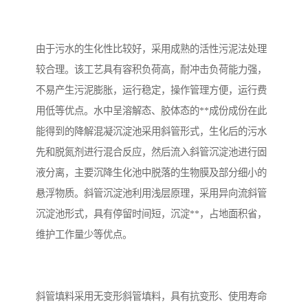
备
汽车污水处理设备
你猜生活污水处理设备
由于污水的生化性比较好，采用成熟的活性污泥法处理
农村生活污水处理设备
玻璃钢污水处理设备
较合理。该工艺具有容积负荷高，耐冲击负荷能力强，
不易产生污泥膨胀，运行稳定，操作管理方便，运行费
疗养院污水处理设备
屠宰场污水处理
用低等优点。水中呈溶解态、胶体态的**成份成份在此
生活污水处理设备
医疗污水处理设备
能得到的降解混凝沉淀池采用斜管形式，生化后的污水
先和脱氮剂进行混合反应，然后流入斜管沉淀池进行固
医疗机构污水处理设备
酿酒污水
液分离，主要沉降生化池中脱落的生物膜及部分细小的
悬浮物质。斜管沉淀池利用浅层原理，采用异向流斜管
风景区生活一体化设备
纺织印染废水
沉淀池形式，具有停留时间短，沉淀**，占地面积省，
豆制品污水
维护工作量少等优点。
斜管填料采用无变形斜管填料，具有抗变形、使用寿命