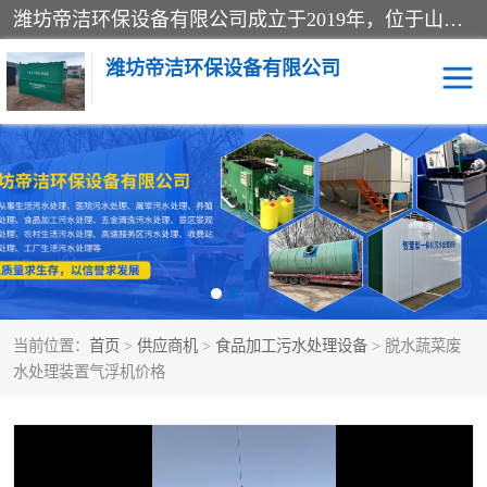
潍坊帝洁环保设备有限公司成立于2019年，位于山东省潍坊市潍城经济开发区；公司专注于环境保护专用设备及配件的研发、生产、安装与销售，同时涉及医用消毒设备、机电设备和仪器仪表的销售。此外，公司提供环保工程施工、环保技术研发与转让、技术服务以及环境工程专项设计服务，致力于为客户提供全面的环保解决方案，助力绿色可持续发展。
潍坊帝洁环保设备有限公司
一体化提升泵站
屠宰肉食品加工污水处理
设备
一体化生活污水处理设备
学校污水处理设备
医院污水处理设备
喷涂废水油墨废水
当前位置：
首页
>
供应商机
>
食品加工污水处理设备
> 脱水蔬菜废
玻璃钢一体化污水处理设
水性涂料加工污水处理设
水处理装置气浮机价格
备
备
食品加工污水处理设备
工厂加工污水处理设备
养殖污水处理设备
洗涤污水处理设备