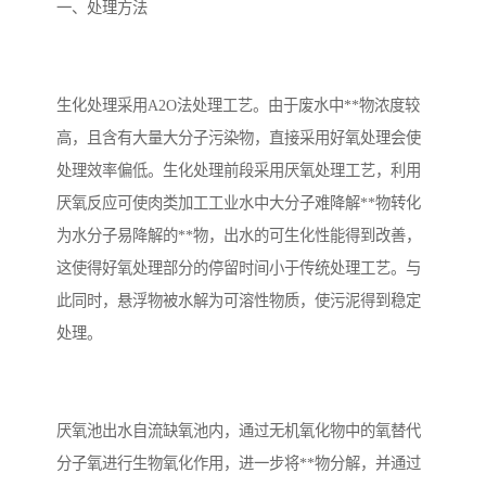
备设备
城乡生活污水处理设备设
MBR膜污水处理设备
一、处理方法
备
气浮机一体化污水处理设
污水处理设备生产厂家
生化处理采用A2O法处理工艺。由于废水中**物浓度较
备
印刷厂污水处理设备
二级生化污水处理设备
高，且含有大量大分子污染物，直接采用好氧处理会使
污水提升泵站
口腔科污水处理设备
处理效率偏低。生化处理前段采用厌氧处理工艺，利用
厌氧反应可使肉类加工工业水中大分子难降解**物转化
A2O污水处理设备
乡村污水处理一体化设备
为水分子易降解的**物，出水的可生化性能得到改善，
这使得好氧处理部分的停留时间小于传统处理工艺。与
风景区生活污水处理一体
一体化污水处理设备
此同时，悬浮物被水解为可溶性物质，使污泥得到稳定
化设备
无动力一体化污水处理设
服务区一体化污水处理设
处理。
备
备
成套生活污水处理设备
小型污水处理设备
肉制品加工污水处理设备
农村一体化污水处理设备
厌氧池出水自流缺氧池内，通过无机氧化物中的氧替代
分子氧进行生物氧化作用，进一步将**物分解，并通过
金属配件洗涤污水处理设
小型一体化污水处理设备