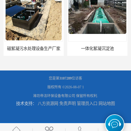
一体化絮凝沉淀池
混凝土搅拌站絮凝沉淀污水处理设备
您是第
3107289
位访客
版权所有 ©2026-08-07
1
潍坊帝洁环保设备有限公司
保留所有权利.
技术支持：
八方资源网
免责声明
管理员入口
网站地图
一体化碳钢絮凝沉淀设备去除悬浮球物
一体化碳钢絮凝沉淀设备