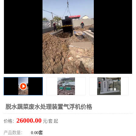
洗车废水处理设备
实验室污水处理设备
平流式溶气气浮机
风景区旅游景点污水处理
设备
高速服务区收费站污水处
微动力生化污水处理设备
理设备
海鲜加工污水处理设备
蒸发器设备价格
客运站污水处理设备
航站楼厕所污水处理设备
UASB厌氧塔
加油站油田景点旅游区污
水处理设备
风电场变电站污水处理设
叠螺污泥脱水机
脱水蔬菜废水处理装置气浮机价格
备
疾控中心一体化设备处理
一体化净北槽污水处理设
26000.00
价格：
元/套 起
备
餐具消毒污水处理设备
豆制品污水处理设备
产品数量：
0.00套