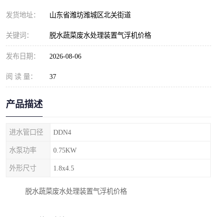
纺织印染污水处理设备
撬装式防暴污水处理设备
发货地址：
山东省潍坊潍城区北关街道
塑料编织袋一体化污水处
养老院污水处理一体化设
关键词：
脱水蔬菜废水处理装置气浮机价格
理设备
备
整形医院污水处理设备
厕所污水处理设备
发布日期：
2026-08-06
阅 读 量：
酿酒厂一体化污水处理设
37
生活污水处理设备
备
生活一体化污水处理设备
餐具清洗一体化污水处理
产品描述
酒店污水处理设备
酒店污水处理设备
进水管口径
DDN4
复合二氧化氯发生器污水
医疗一体化污水处理设备
水泵功率
0.75KW
外形尺寸
1.8x4.5
处理设备
屠宰场一体化污水处理设
雨水收集设备
脱水蔬菜废水处理装置气浮机价格
备
地埋式一体化污水处理设
加药装置污水设备