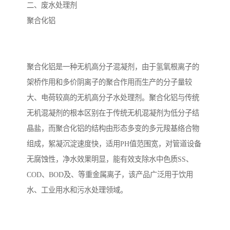
二、废水处理剂
聚合化铝
聚合化铝是一种无机高分子混凝剂，由于氢氧根离子的
架桥作用和多价阴离子的聚合作用而生产的分子量较
大、电荷较高的无机高分子水处理剂。聚合化铝与传统
无机混凝剂的根本区别在于传统无机混凝剂为低分子结
晶盐，而聚合化铝的结构由形态多变的多元羧基络合物
组成，絮凝沉淀速度快，适用PH值范围宽，对管道设备
无腐蚀性，净水效果明显，能有效支除水中色质SS、
COD、BOD及、等重金属离子，该产品广泛用于饮用
水、工业用水和污水处理领域。