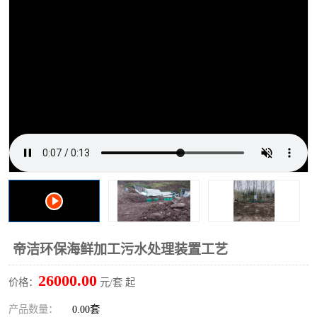
洗车废水处理设备
实验室污水处理设备
平流式溶气气浮机
风景区旅游景点污水处理
设备
高速服务区收费站污水处
微动力生化污水处理设备
理设备
海鲜加工污水处理设备
蒸发器设备价格
客运站污水处理设备
航站楼厕所污水处理设备
UASB厌氧塔
加油站油田景点旅游区污
水处理设备
风电场变电站污水处理设
叠螺污泥脱水机
帝洁环保海鲜加工污水处理装置工艺
备
疾控中心一体化设备处理
一体化净北槽污水处理设
26000.00
价格：
元/套 起
备
餐具消毒污水处理设备
豆制品污水处理设备
产品数量：
0.00套