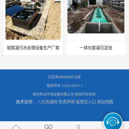
磁絮凝污水处理设备生产厂家
一体化絮凝沉淀池
您是第
3101214
位访客
版权所有 ©2026-08-07
1
潍坊帝洁环保设备有限公司
保留所有权利.
技术支持：
八方资源网
免责声明
管理员入口
网站地图
混凝土搅拌站絮凝沉淀污水处理设备
一体化碳钢絮凝沉淀设备去除悬浮球物