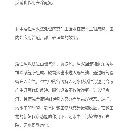
反硝化作用去除氨氮。
备
微动力污水处理设备
集中式生活污水处理设备
接触式一体化污水处理设
化粪池一体化污水处理设
利用活性污泥法处理肉类加工废水在技术上很成熟，国
内外应用普遍，都**较理想的效果。
备
备
污水处理一体化设备
气浮机设备
淀粉污水处理设备
塑料污水处理设备
活性污泥法是由曝气池、沉淀池、污泥回流和剩余污泥
净水设备反渗透
奶制品加工污水处理设备
排除系统所组成。缺氧池出水进入曝气池，通过曝气设
备充入空气，空气中的氧溶解入污水使活性污泥混合液
喷漆污水处理设备
污水处理设备设备生产厂
产生好氧代谢反映。曝气设备不仅传递氧气进入混合
家
液，且使混合液得到足够的交办而呈悬浮状态。这样，
屠宰场一体化污水处设备
餐厨垃圾污水处理设备
污水中的**物、氧气同微生物能充分接触反应，在微生
生产厂家
洗车污水处理设备
变电站污水处理设备
物的新陈代谢功能的作用下，污水中**污染物得到去
除，污水得到净化。
熟食厂污水处理设备
美容院一体化污水处理设