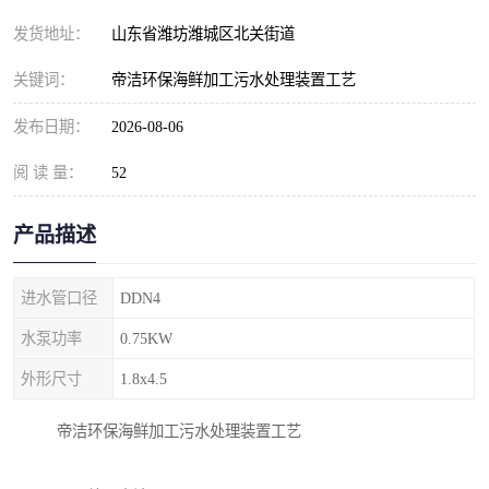
纺织印染污水处理设备
撬装式防暴污水处理设备
发货地址：
山东省潍坊潍城区北关街道
塑料编织袋一体化污水处
养老院污水处理一体化设
关键词：
帝洁环保海鲜加工污水处理装置工艺
理设备
备
整形医院污水处理设备
厕所污水处理设备
发布日期：
2026-08-06
阅 读 量：
酿酒厂一体化污水处理设
52
生活污水处理设备
备
生活一体化污水处理设备
餐具清洗一体化污水处理
产品描述
酒店污水处理设备
酒店污水处理设备
进水管口径
DDN4
复合二氧化氯发生器污水
医疗一体化污水处理设备
水泵功率
0.75KW
外形尺寸
1.8x4.5
处理设备
屠宰场一体化污水处理设
雨水收集设备
帝洁环保海鲜加工污水处理装置工艺
备
地埋式一体化污水处理设
加药装置污水设备