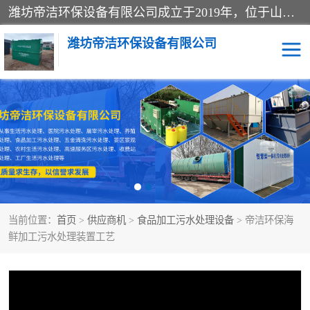
潍坊帝洁环保设备有限公司成立于2019年，位于山东省潍坊市潍城经济开发区；公司专注于环境保护专用设备及配件的研发、生产、安装与销售，同时涉及医用消毒设备、机电设备和仪器仪表的销售。此外，公司提供环保工程施工、环保技术研发与转让、技术服务以及环境工程专项设计服务，致力于为客户提供全面的环保解决方案，助力绿色可持续发展。
潍坊帝洁环保设备有限公司
一体化提升泵站
屠宰肉食品加工污水处理
设备
一体化生活污水处理设备
学校污水处理设备
医院污水处理设备
喷涂废水油墨废水
当前位置：
首页
>
供应商机
>
食品加工污水处理设备
> 帝洁环保海
玻璃钢一体化污水处理设
水性涂料加工污水处理设
鲜加工污水处理装置工艺
备
备
食品加工污水处理设备
工厂加工污水处理设备
养殖污水处理设备
洗涤污水处理设备