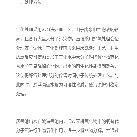
备设备
城乡生活污水处理设备设
MBR膜污水处理设备
一、处理方法
备
气浮机一体化污水处理设
污水处理设备生产厂家
生化处理采用A2O法处理工艺。由于废水中**物浓度较
备
印刷厂污水处理设备
二级生化污水处理设备
高，且含有大量大分子污染物，直接采用好氧处理会使
污水提升泵站
口腔科污水处理设备
处理效率偏低。生化处理前段采用厌氧处理工艺，利用
厌氧反应可使肉类加工工业水中大分子难降解**物转化
A2O污水处理设备
乡村污水处理一体化设备
为水分子易降解的**物，出水的可生化性能得到改善，
这使得好氧处理部分的停留时间小于传统处理工艺。与
风景区生活污水处理一体
一体化污水处理设备
此同时，悬浮物被水解为可溶性物质，使污泥得到稳定
化设备
无动力一体化污水处理设
服务区一体化污水处理设
处理。
备
备
成套生活污水处理设备
小型污水处理设备
肉制品加工污水处理设备
农村一体化污水处理设备
厌氧池出水自流缺氧池内，通过无机氧化物中的氧替代
分子氧进行生物氧化作用，进一步将**物分解，并通过
金属配件洗涤污水处理设
小型一体化污水处理设备