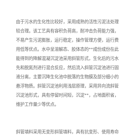
备
汽车污水处理设备
你猜生活污水处理设备
由于污水的生化性比较好，采用成熟的活性污泥法处理
农村生活污水处理设备
玻璃钢污水处理设备
较合理。该工艺具有容积负荷高，耐冲击负荷能力强，
不易产生污泥膨胀，运行稳定，操作管理方便，运行费
疗养院污水处理设备
屠宰场污水处理
用低等优点。水中呈溶解态、胶体态的**成份成份在此
生活污水处理设备
医疗污水处理设备
能得到的降解混凝沉淀池采用斜管形式，生化后的污水
先和脱氮剂进行混合反应，然后流入斜管沉淀池进行固
医疗机构污水处理设备
酿酒污水
液分离，主要沉降生化池中脱落的生物膜及部分细小的
悬浮物质。斜管沉淀池利用浅层原理，采用异向流斜管
风景区生活一体化设备
纺织印染废水
沉淀池形式，具有停留时间短，沉淀**，占地面积省，
豆制品污水
维护工作量少等优点。
斜管填料采用无变形斜管填料，具有抗变形、使用寿命