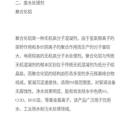
二、废水处理剂
聚合化铝
聚合化铝是一种无机高分子混凝剂，由于氢氧根离子的
架桥作用和多价阴离子的聚合作用而生产的分子量较
大、电荷较高的无机高分子水处理剂。聚合化铝与传统
无机混凝剂的根本区别在于传统无机混凝剂为低分子结
晶盐，而聚合化铝的结构由形态多变的多元羧基络合物
组成，絮凝沉淀速度快，适用PH值范围宽，对管道设备
无腐蚀性，净水效果明显，能有效支除水中色质SS、
COD、BOD及、等重金属离子，该产品广泛用于饮用
水、工业用水和污水处理领域。