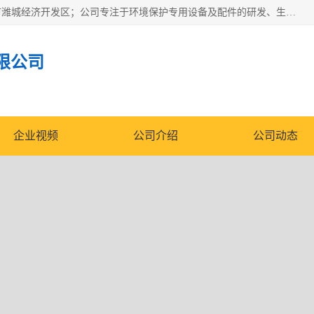
潍坊帝洁环保设备有限公司成立于2019年，位于山东省潍坊市潍城经济开发区；公司专注于环境保护专用设备及配件的研发、生产、安装与销售，同时涉及医用消毒设备、机电设备和仪器仪表的销售。此外，公司提供环保工程施工、环保技术研发与转让、技术服务以及环境工程专项设计服务，致力于为客户提供全面的环保解决方案，助力绿色可持续发展。
限公司
企业视频
公司介绍
公司动态