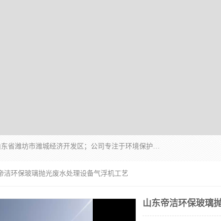
潍坊帝洁环保设备有限公司成立于2019年，位于山东省潍坊市潍城经济开发区；公司专注于环境保护专用设备及配件的研发、生产、安装与销售，同时涉及医用消毒设备、机电设备和仪器仪表的销售。此外，公司提供环保工程施工、环保技术研发与转让、技术服务以及环境工程专项设计服务，致力于为客户提供全面的环保解决方案，助力绿色可持续发展。
东帝洁环保玻璃抛光废水处理设备气浮机工艺
山东帝洁环保玻璃