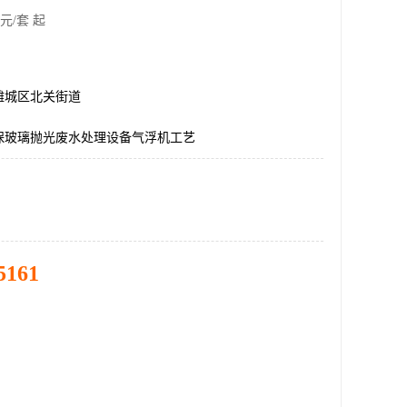
元/套 起
潍城区北关街道
保玻璃抛光废水处理设备气浮机工艺
5161