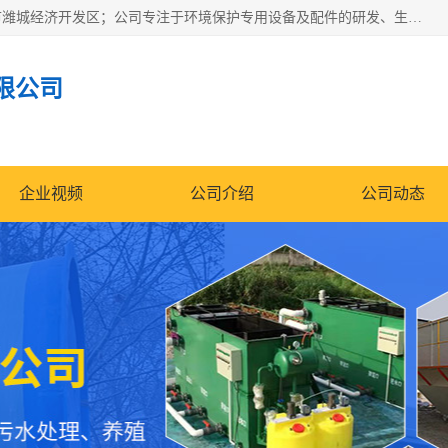
潍坊帝洁环保设备有限公司成立于2019年，位于山东省潍坊市潍城经济开发区；公司专注于环境保护专用设备及配件的研发、生产、安装与销售，同时涉及医用消毒设备、机电设备和仪器仪表的销售。此外，公司提供环保工程施工、环保技术研发与转让、技术服务以及环境工程专项设计服务，致力于为客户提供全面的环保解决方案，助力绿色可持续发展。
限公司
企业视频
公司介绍
公司动态