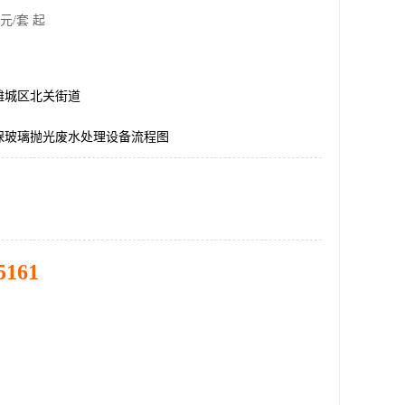
元/套 起
潍城区北关街道
保玻璃抛光废水处理设备流程图
5161