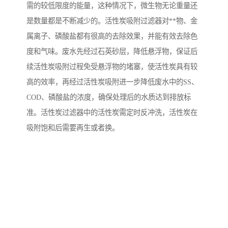
需的较低限度的能量，这种情况下，微生物无论重量还
备
汽车污水处理设备
你猜生活污水处理设备
是数量都是不断减少的。活性炭吸附过滤器对**物、金
属离子、磷酸盐都有很高的去除效果，并能有效去除色
农村生活污水处理设备
玻璃钢污水处理设备
度和气味。废水先经过石英砂层，降低悬浮物，保证后
续活性炭吸附过程免受悬浮物的堵塞，使活性炭具有较
疗养院污水处理设备
屠宰场污水处理
高的效率，再经过活性炭吸附进一步降低废水中的SS、
生活污水处理设备
医疗污水处理设备
COD、磷酸盐的浓度，确保处理后的水质达到排放标
准。活性炭过滤器中的活性炭需定时反冲洗，活性炭在
医疗机构污水处理设备
酿酒污水
吸附饱和后需要再生或者换。
风景区生活一体化设备
纺织印染废水
豆制品污水