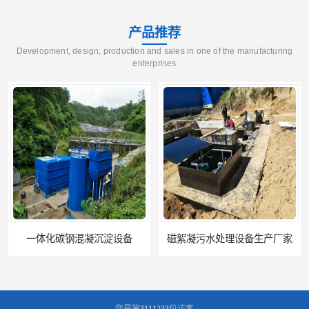
产品推荐
Development, design, production and sales in one of the manufacturing
enterprises
一体化碳钢混凝沉淀设备
磁絮凝污水处理设备生产厂家
您是第
3111233
位访客