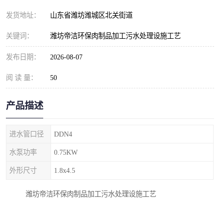
纺织印染污水处理设备
撬装式防暴污水处理设备
发货地址：
山东省潍坊潍城区北关街道
塑料编织袋一体化污水处
养老院污水处理一体化设
关键词：
潍坊帝洁环保肉制品加工污水处理设施工艺
理设备
备
整形医院污水处理设备
厕所污水处理设备
发布日期：
2026-08-07
阅 读 量：
酿酒厂一体化污水处理设
50
生活污水处理设备
备
生活一体化污水处理设备
餐具清洗一体化污水处理
产品描述
酒店污水处理设备
酒店污水处理设备
进水管口径
DDN4
复合二氧化氯发生器污水
医疗一体化污水处理设备
水泵功率
0.75KW
外形尺寸
1.8x4.5
处理设备
屠宰场一体化污水处理设
雨水收集设备
潍坊帝洁环保肉制品加工污水处理设施工艺
备
地埋式一体化污水处理设
加药装置污水设备