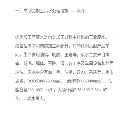
备设备
城乡生活污水处理设备设
MBR膜污水处理设备
一、肉制品加工污水处理设施——简介
备
气浮机一体化污水处理设
污水处理设备生产厂家
备
印刷厂污水处理设备
二级生化污水处理设备
肉类加工产废水是肉类加工过程中排出的工业废水。一
污水提升泵站
口腔科污水处理设备
般包括屠宰和肉类加工两部分，有的还附设副产品车
间，生产食用油脂、明胶、肥皂等。废水主要来自屠
A2O污水处理设备
乡村污水处理一体化设备
宰、煺毛、解体、开腔、清洁各工序及车间设备和地面
冲洗。废水中含有血、毛、油脂、碎肉、杂质等，水质
风景区生活污水处理一体
一体化污水处理设备
恶劣，BOD5300-2200mg/L，悬浮物600-3000mg/L，油
化设备
无动力一体化污水处理设
服务区一体化污水处理设
脂含量200-1000 mg/L，大肠杆菌2.38×106-2.38×107
个/L，废水量大。
备
备
成套生活污水处理设备
小型污水处理设备
肉制品加工污水处理设备
农村一体化污水处理设备
金属配件洗涤污水处理设
小型一体化污水处理设备