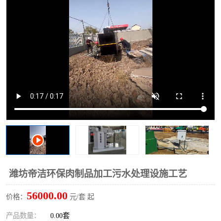
洗车废水处理设备
实验室污水处理设备
平流式溶气气浮机
风景区旅游景点污水处理
设备
高速服务区收费站污水处
微动力生化污水处理设备
理设备
海鲜加工污水处理设备
蒸发器设备价格
客运站污水处理设备
航站楼厕所污水处理设备
UASB厌氧塔
加油站油田景点旅游区污
水处理设备
风电场变电站污水处理设
叠螺污泥脱水机
潍坊帝洁环保肉制品加工污水处理设施工艺
备
疾控中心一体化设备处理
一体化净北槽污水处理设
56000.00
价格：
元/套 起
备
餐具消毒污水处理设备
豆制品污水处理设备
产品数量：
0.00套