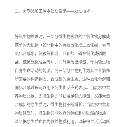
二、肉制品加工污水处理设施——处理技术
备
微动力污水处理设备
集中式生活污水处理设备
接触式一体化污水处理设
化粪池一体化污水处理设
好氧生物处理时，一部分微生物吸收的**氧化物分解成
备
备
污水处理一体化设备
气浮机设备
简单的无机物（如**物中的碳被氧化成二氧化碳，氢与
氧化合成水，氮被氧化成、亚和盐、磷被氧化成磷酸
淀粉污水处理设备
塑料污水处理设备
盐，硫被氧化成盐等），同时释放出能量，作为微生物
净水设备反渗透
奶制品加工污水处理设备
自身生命活动的能源。另一部分**物则作为其生长繁殖
所需要的构造物质，合成新的原生质。这种氧化分解和
喷漆污水处理设备
污水处理设备设备生产厂
同化合成过程可以用下列生化反应式表示。当废水中营
家
养物质充足，即微生物即能获得足够的能量，又能大量
屠宰场一体化污水处设备
餐厨垃圾污水处理设备
合成新的原生质时，微生物就不断增长；当废水中营养
生产厂家
洗车污水处理设备
变电站污水处理设备
物质缺乏时，微生物只能依靠分解细胞内贮藏的物质，
甚至把原生质也作为营养物质利用，以获得生活活动所
熟食厂污水处理设备
美容院一体化污水处理设