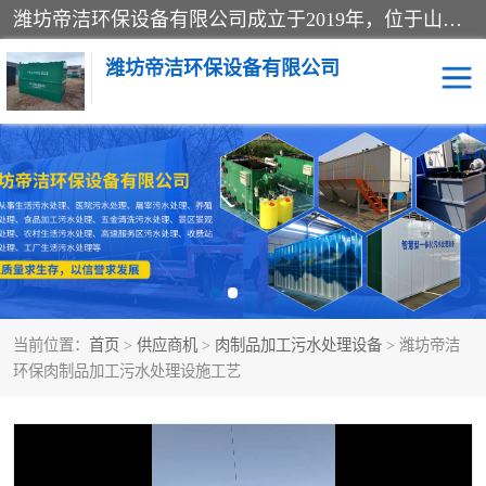
潍坊帝洁环保设备有限公司成立于2019年，位于山东省潍坊市潍城经济开发区；公司专注于环境保护专用设备及配件的研发、生产、安装与销售，同时涉及医用消毒设备、机电设备和仪器仪表的销售。此外，公司提供环保工程施工、环保技术研发与转让、技术服务以及环境工程专项设计服务，致力于为客户提供全面的环保解决方案，助力绿色可持续发展。
潍坊帝洁环保设备有限公司
一体化提升泵站
屠宰肉食品加工污水处理
设备
一体化生活污水处理设备
学校污水处理设备
医院污水处理设备
喷涂废水油墨废水
当前位置：
首页
>
供应商机
>
肉制品加工污水处理设备
> 潍坊帝洁
玻璃钢一体化污水处理设
水性涂料加工污水处理设
环保肉制品加工污水处理设施工艺
备
备
食品加工污水处理设备
工厂加工污水处理设备
养殖污水处理设备
洗涤污水处理设备