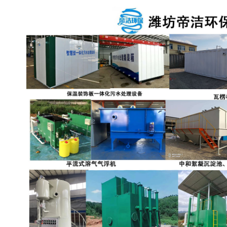
备设备
城乡生活污水处理设备设
MBR膜污水处理设备
备
气浮机一体化污水处理设
污水处理设备生产厂家
备
印刷厂污水处理设备
二级生化污水处理设备
污水提升泵站
口腔科污水处理设备
A2O污水处理设备
乡村污水处理一体化设备
风景区生活污水处理一体
一体化污水处理设备
化设备
无动力一体化污水处理设
服务区一体化污水处理设
备
备
成套生活污水处理设备
小型污水处理设备
肉制品加工污水处理设备
农村一体化污水处理设备
金属配件洗涤污水处理设
小型一体化污水处理设备