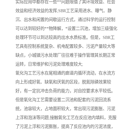
实际应用中都存在一些**问题限值了其环境效益、社会
效益和经济效益的发挥;SBR工艺采用进水、曝气、静
沉、出水和闲置的间歇运行方式，通过科学的运行控制
可以达到较好的**物降解，*设置二沉池，增加三级强化
处理环节可以到达较高的出水水质标准。但是，SBR工
艺具有控制系统复杂、机电配置较多、污泥产量较大等
缺点，小城镇污水处理厂往往难于操作管理其长期正常
运转，日常维护和污泥处理难度较大;
氧化沟工艺污水在尾相通的廊道内循环流动，在水流方
向上形成好氧、缺氧和厌氧的区段，脱氮除磷效果较
好，有一定抗冲击负荷的能力，对自控要求水平较低。
但是氧化沟工艺需要设置二沉池和配套的污泥回流系
统，池容较大，占地面积较大，常出现污泥膨胀、污泥
上浮和泡沫等问题;接触氧化工艺在反应池内填料，克服
了污泥上浮和污泥膨胀，提高了反应池内的污泥浓度，