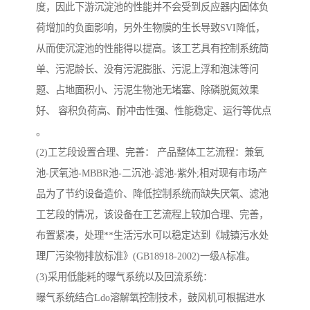
度，因此下游沉淀池的性能并不会受到反应器内固体负
荷增加的负面影响，另外生物膜的生长导致SVI降低，
从而使沉淀池的性能得以提高。该工艺具有控制系统简
单、污泥龄长、没有污泥膨胀、污泥上浮和泡沫等问
题、占地面积小、污泥生物池无堵塞、除磷脱氮效果
好、 容积负荷高、耐冲击性强、性能稳定、运行等优点
。
(2)工艺段设置合理、完善： 产品整体工艺流程：兼氧
池-厌氧池-MBBR池-二沉池-滤池-紫外;相对现有市场产
品为了节约设备造价、降低控制系统而缺失厌氧、滤池
工艺段的情况，该设备在工艺流程上较加合理、完善，
布置紧凑，处理**生活污水可以稳定达到《城镇污水处
理厂污染物排放标准》(GB18918-2002)一级A标准。
(3)采用低能耗的曝气系统以及回流系统：
曝气系统结合Ldo溶解氧控制技术，鼓风机可根据进水