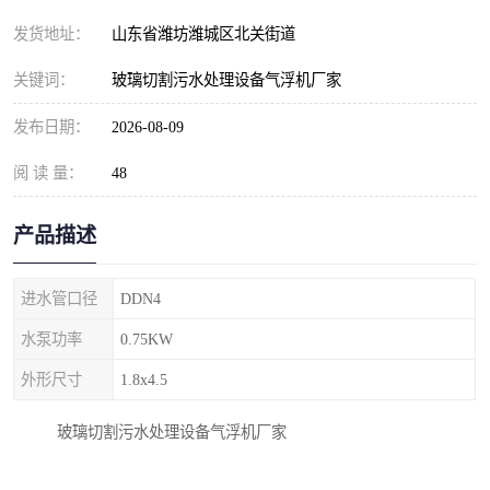
纺织印染污水处理设备
撬装式防暴污水处理设备
发货地址：
山东省潍坊潍城区北关街道
塑料编织袋一体化污水处
养老院污水处理一体化设
关键词：
玻璃切割污水处理设备气浮机厂家
理设备
备
整形医院污水处理设备
厕所污水处理设备
发布日期：
2026-08-09
阅 读 量：
酿酒厂一体化污水处理设
48
生活污水处理设备
备
生活一体化污水处理设备
餐具清洗一体化污水处理
产品描述
酒店污水处理设备
酒店污水处理设备
进水管口径
DDN4
复合二氧化氯发生器污水
医疗一体化污水处理设备
水泵功率
0.75KW
外形尺寸
1.8x4.5
处理设备
屠宰场一体化污水处理设
雨水收集设备
玻璃切割污水处理设备气浮机厂家
备
地埋式一体化污水处理设
加药装置污水设备