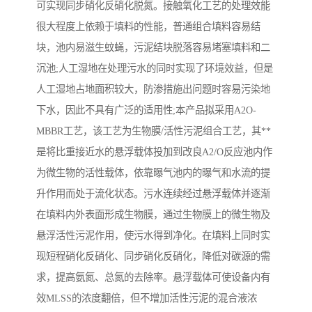
可实现同步硝化反硝化脱氮。接触氧化工艺的处理效能
很大程度上依赖于填料的性能，普通组合填料容易结
块，池内易滋生蚊蝇，污泥结块脱落容易堵塞填料和二
沉池;人工湿地在处理污水的同时实现了环境效益，但是
人工湿地占地面积较大，防渗措施出问题时容易污染地
下水，因此不具有广泛的适用性;本产品拟采用A2O-
MBBR工艺，该工艺为生物膜/活性污泥组合工艺，其**
是将比重接近水的悬浮载体投加到改良A2/O反应池内作
为微生物的活性载体，依靠曝气池内的曝气和水流的提
升作用而处于流化状态。污水连续经过悬浮载体并逐渐
在填料内外表面形成生物膜，通过生物膜上的微生物及
悬浮活性污泥作用，使污水得到净化。在填料上同时实
现短程硝化反硝化、同步硝化反硝化，降低对碳源的需
求，提高氨氮、总氮的去除率。悬浮载体可使设备内有
效MLSS的浓度翻倍，但不增加活性污泥的混合液浓