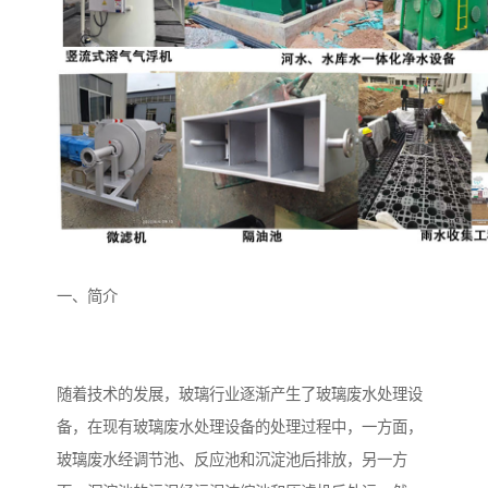
备
微动力污水处理设备
集中式生活污水处理设备
接触式一体化污水处理设
化粪池一体化污水处理设
备
备
污水处理一体化设备
气浮机设备
淀粉污水处理设备
塑料污水处理设备
净水设备反渗透
奶制品加工污水处理设备
一、简介
喷漆污水处理设备
污水处理设备设备生产厂
家
屠宰场一体化污水处设备
餐厨垃圾污水处理设备
随着技术的发展，玻璃行业逐渐产生了玻璃废水处理设
生产厂家
洗车污水处理设备
变电站污水处理设备
备，在现有玻璃废水处理设备的处理过程中，一方面，
玻璃废水经调节池、反应池和沉淀池后排放，另一方
熟食厂污水处理设备
美容院一体化污水处理设