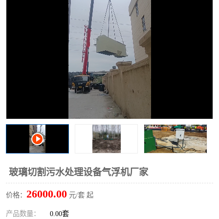
洗车废水处理设备
实验室污水处理设备
平流式溶气气浮机
风景区旅游景点污水处理
设备
高速服务区收费站污水处
微动力生化污水处理设备
理设备
海鲜加工污水处理设备
蒸发器设备价格
客运站污水处理设备
航站楼厕所污水处理设备
UASB厌氧塔
加油站油田景点旅游区污
水处理设备
风电场变电站污水处理设
叠螺污泥脱水机
玻璃切割污水处理设备气浮机厂家
备
疾控中心一体化设备处理
一体化净北槽污水处理设
26000.00
价格：
元/套 起
备
餐具消毒污水处理设备
豆制品污水处理设备
产品数量：
0.00套