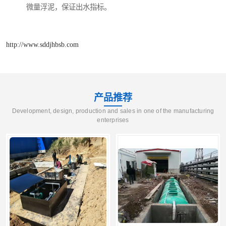
微量浮泥，保证出水指标。
http://www.sddjhbsb.com
产品推荐
Development, design, production and sales in one of the manufacturing
enterprises