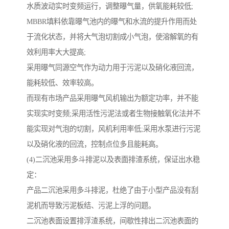
水质波动实时变频运行，调整曝气量，供氧能耗较低;
MBBR填料依靠曝气池内的曝气和水流的提升作用而处
于流化状态，并将大气泡切割成小气泡，使溶解氧的有
效利用率大大提高;
采用曝气同源空气作为动力用于污泥以及硝化液回流，
能耗较低、效率较高。
而现有市场产品采用曝气风机输出为额定功率，并不能
实现实时变频;采用活性污泥法或者生物接触氧化法并不
能实现对气泡的切割，风机利用率低;采用水泵进行污泥
以及硝化液的回流，控制点位多且能耗高。
(4)二沉池采用多斗排泥以及表面排渣系统，保证出水稳
定：
产品二沉池采用多斗排泥，杜绝了由于小型产品没有刮
泥机而导致污泥板结、污泥上浮的问题。
二沉池表面设置排浮渣系统，间歇性排出二沉池表面的