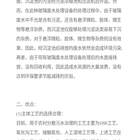
面，沉淀池的污泥经污泥浓缩池和压滤机后外运。然
而，在此种玻璃废水处理设备的处理过程中，由于玻璃
备
汽车污水处理设备
你猜生活污水处理设备
废水中不光是含有污泥，还含有悬浮微粒、胶体、微生
农村生活污水处理设备
玻璃钢污水处理设备
物等悬浮杂质，而沉淀池仅能够处理污泥这类容易下沉
的杂质，对于悬浮微粒、胶体、微生物等杂质则没有效
疗养院污水处理设备
屠宰场污水处理
果，因此，经沉淀池后排放的废水依然会造成环境污染;
再者，由于现有玻璃废水处理设备处理后的水直接排
生活污水处理设备
医疗污水处理设备
放，没有回收利用，因此造成水资源的大量浪费，没有
医疗机构污水处理设备
酿酒污水
达到环保要求节能减排的宗旨。
风景区生活一体化设备
纺织印染废水
豆制品污水
二、优点：
(1)主体工艺的选择合理：
目前，用于农村分散污水治理的工艺主要为SBR工艺、
氧化沟工艺、接触氧化、人工湿地工艺等，上述工艺在