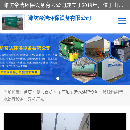
潍坊帝洁环保设备有限公司成立于2019年，位于山东省潍坊市潍城经济开发区；公司专注于环境保护专用设备及配件的研发、生产、安装与销售，同时涉及医用消毒设备、机电设备和仪器仪表的销售。此外，公司提供环保工程施工、环保技术研发与转让、技术服务以及环境工程专项设计服务，致力于为客户提供全面的环保解决方案，助力绿色可持续发展。
潍坊帝洁环保设备有限公司
一体化提升泵站
屠宰肉食品加工污水处理
设备
一体化生活污水处理设备
学校污水处理设备
医院污水处理设备
喷涂废水油墨废水
当前位置：
首页
>
供应商机
>
工厂加工污水处理设备
> 玻璃切割污
玻璃钢一体化污水处理设
水性涂料加工污水处理设
水处理设备气浮机厂家
备
备
食品加工污水处理设备
工厂加工污水处理设备
养殖污水处理设备
洗涤污水处理设备